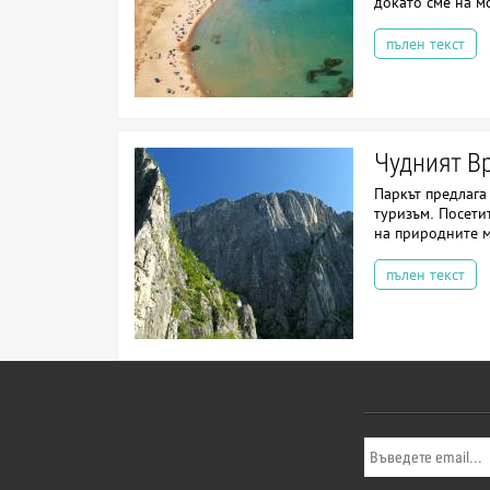
докато сме на м
пълен текст
Чудният В
Паркът предлага
туризъм. Посети
на природните м
пълен текст