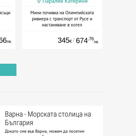
Паралия Катерини
ясъци
Мини почивка на Олимпийската
ривиера с транспорт от Русе и
настаняване в хотел
Дата: 18.09 - 23.09 + закуска
66
345
.76
674
/
лв.
€
лв.
Варна - Морската столица на
България
Докато сме във Варна, можем да посетим