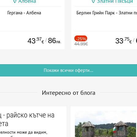
Албена
Златни Пясъци
Гергана - Албена
Берлин Грийн Парк - Златни п
.97
86
-25%
.75
43
33
/
/
лв.
€
€
44.99€
Покажи всички оферти...
Интересно от блога
- райско кътче на
ета
елности може да видим,