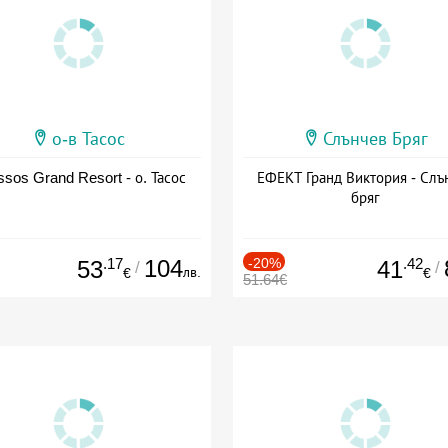
о-в Тасос
Слънчев Бряг
sos Grand Resort - о. Тасос
ЕФЕКТ Гранд Виктория - Слъ
бряг
.17
104
-20%
.42
53
41
/
/
лв.
€
€
51.64€