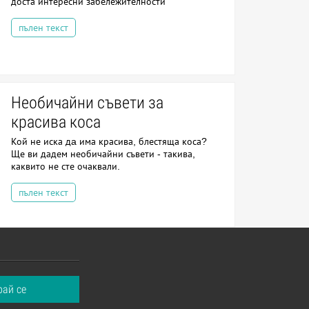
доста интересни забележителности
пълен текст
Необичайни съвети за
красива коса
Кой не иска дa има красива, блестяща коса?
Ще ви дадем необичайни съвети - такива,
каквито не сте очаквали.
пълен текст