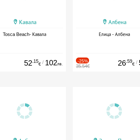
Кавала
Албена
Tosca Beach- Кавала
Елица - Албена
.15
102
-25%
.59
52
26
/
/
лв.
€
€
35.54€