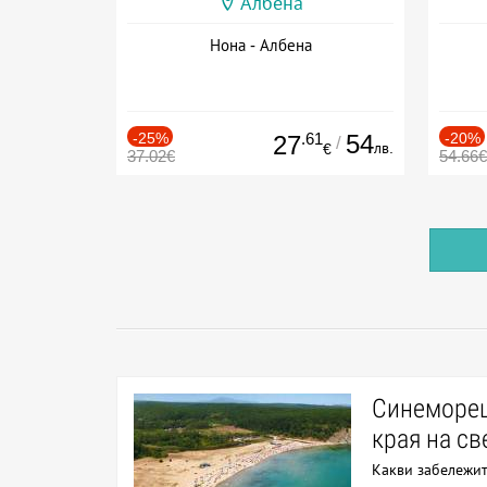
Албена
Нона - Албена
-25%
.61
54
-20%
27
/
лв.
€
37.02€
54.66€
Синеморец 
края на св
Какви забележит