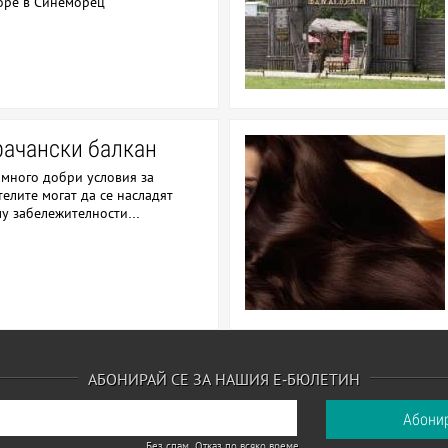
оре в Синеморец
рачански балкан
 много добри условия за
телите могат да се насладят
у забележителности...
АБОНИРАЙ СЕ ЗА НАШИЯ Е-БЮЛЕТИН
Без спам. Отказ по всяко време.