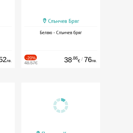
Слънчев Бряг
Белвю - Слънчев бряг
52
-20%
.86
76
38
/
лв.
лв.
€
48.57€