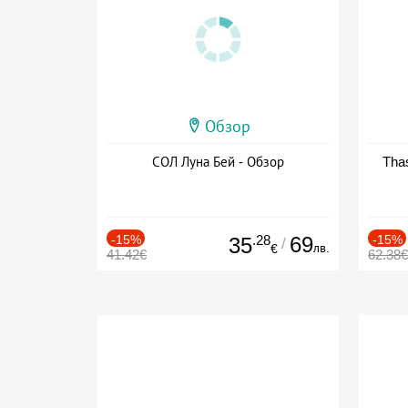
Обзор
СОЛ Луна Бей - Обзор
Thas
-15%
.28
69
-15%
35
/
лв.
€
41.42€
62.38€