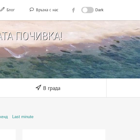
Блог
Връзка с нас
Dark
ТА ПОЧИВКА!
В града
кенд
Last minute