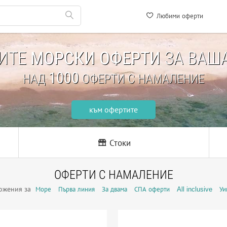
Любими оферти
НИТЕ
МОРСКИ ОФЕРТИ
ЗА ВАША
1000
НАД
ОФЕРТИ С НАМАЛЕНИЕ
към офертите
Стоки
ОФЕРТИ С НАМАЛЕНИЕ
ожения за
Море
Първа линия
За двама
СПА оферти
All inclusive
Уи