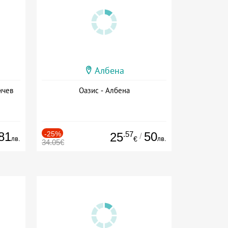
Албена
нчев
Оазис - Албена
81
-25%
.57
50
25
/
лв.
лв.
€
34.05€