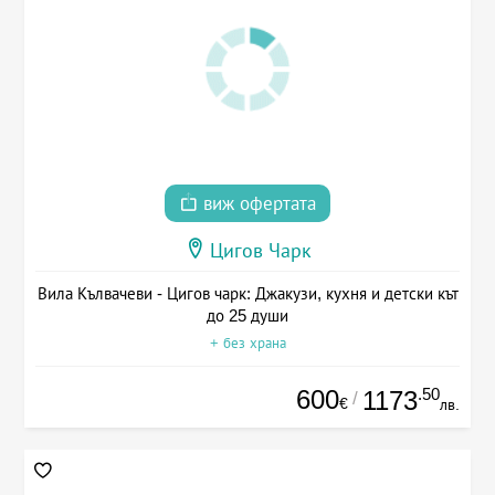
виж офертата
Цигов Чарк
Вила Кълвачеви - Цигов чарк: Джакузи, кухня и детски кът
до 25 души
+ без храна
600
.50
1173
/
€
лв.