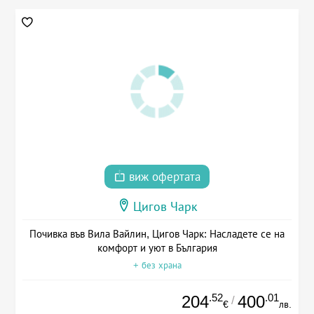
виж офертата
Цигов Чарк
Почивка във Вила Вайлин, Цигов Чарк: Насладете се на
комфорт и уют в България
+ без храна
.52
.01
204
400
/
€
лв.