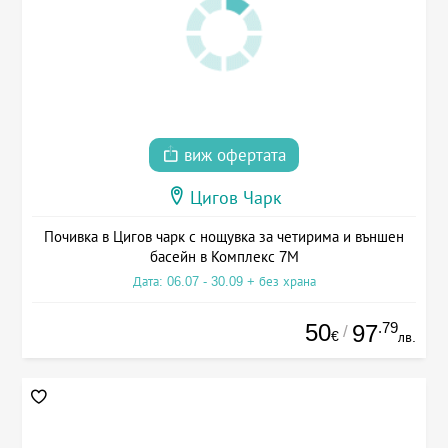
виж офертата
Цигов Чарк
Почивка в Цигов чарк с нощувка за четирима и външен
басейн в Комплекс 7М
Дата: 06.07 - 30.09 + без храна
50
.79
97
/
€
лв.