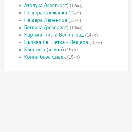
Атолука (местност)
(12км)
Пещера Снежанка
(13км)
Пещера Лепеница
(13км)
Беглика (резерват)
(13км)
Картинг писта Велинград
(14км)
Църква Св. Петка - Пещера
(15км)
Клептуза (извор)
(15км)
Конна база Сивек
(15км)