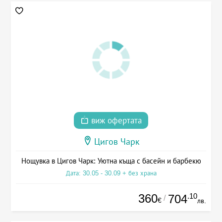
виж офертата
Цигов Чарк
Нощувка в Цигов Чарк: Уютна къща с басейн и барбекю
Дата: 30.05 - 30.09 + без храна
360
.10
704
/
€
лв.