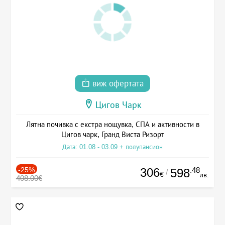
виж офертата
Цигов Чарк
Лятна почивка с екстра нощувка, СПА и активности в
Цигов чарк, Гранд Виста Ризорт
Дата: 01.08 - 03.09 + полупансион
-25%
306
.48
598
/
€
лв.
408.00€