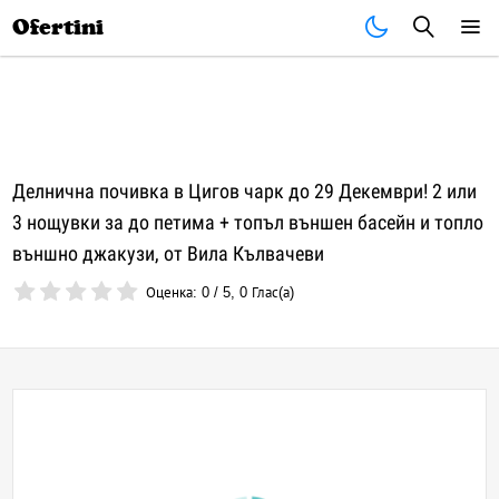
Почивки
Стоки
В града
Всички оферти
Ofertini
Делнична почивка в Цигов чарк до 29 Декември! 2 или
3 нощувки за до петима + топъл външен басейн и топло
външно джакузи, от Вила Кълвачеви
Оценка:
0
/
5
,
0
Глас(а)