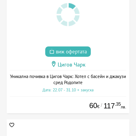
виж офертата
Цигов Чарк
Уникална почивка в Цигов Чарк: Хотел с басейн и джакузи
сред Родопите
Дата: 22.07 - 31.10 + закуска
60
.35
117
/
€
лв.