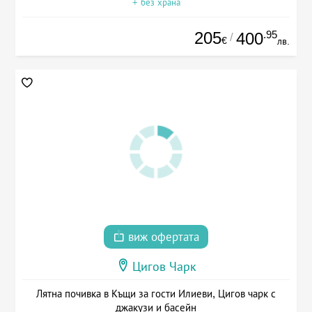
+ без храна
205
.95
400
/
€
лв.
виж офертата
Цигов Чарк
Лятна почивка в Къщи за гости Илиеви, Цигов чарк с
джакузи и басейн