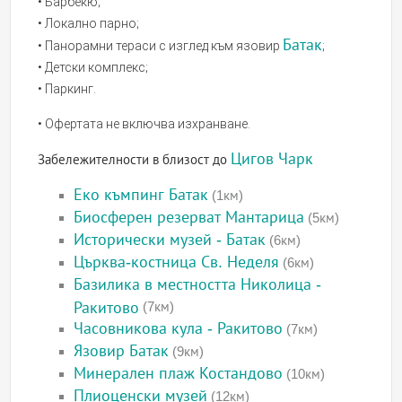
• Барбекю;
• Локално парно;
Батак
• Панорамни тераси с изглед към язовир
;
• Детски комплекс;
• Паркинг.
• Офертата не включва изхранване.
Цигов Чарк
Забележителности в близост до
Еко къмпинг Батак
(1км)
Биосферен резерват Мантарица
(5км)
Исторически музей - Батак
(6км)
Църква-костница Св. Неделя
(6км)
Базилика в местността Николица -
Ракитово
(7км)
Часовникова кула - Ракитово
(7км)
Язовир Батак
(9км)
Минерален плаж Костандово
(10км)
Плиоценски музей
(12км)