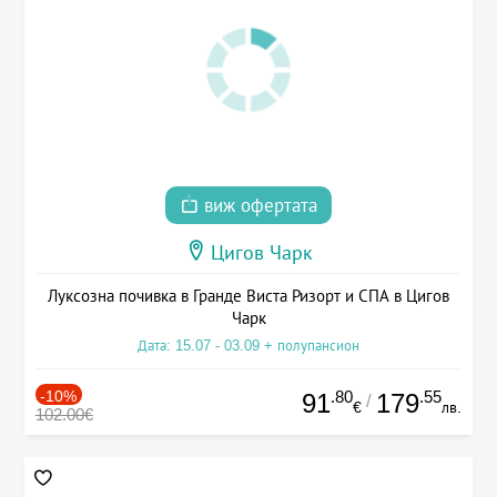
виж офертата
Цигов Чарк
Луксозна почивка в Гранде Виста Ризорт и СПА в Цигов
Чарк
Дата: 15.07 - 03.09 + полупансион
-10%
.80
.55
91
179
/
€
лв.
102.00€