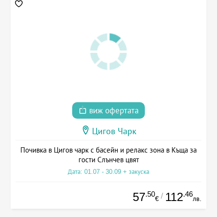
виж офертата
Цигов Чарк
Почивка в Цигов чарк с басейн и релакс зона в Къща за
гости Слънчев цвят
Дата: 01.07 - 30.09 + закуска
.50
.46
57
112
/
€
лв.