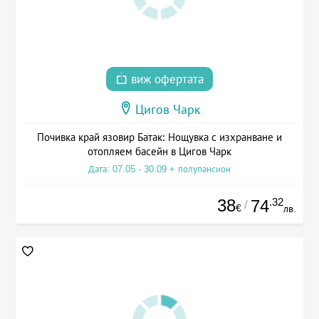
виж офертата
Цигов Чарк
Почивка край язовир Батак: Нощувка с изхранване и
отопляем басейн в Цигов Чарк
Дата: 07.05 - 30.09 + полупансион
38
.32
74
/
€
лв.