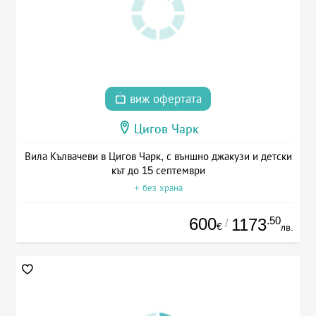
виж офертата
Цигов Чарк
Вила Кълвачеви в Цигов Чарк, с външно джакузи и детски
кът до 15 септември
+ без храна
600
.50
1173
/
€
лв.