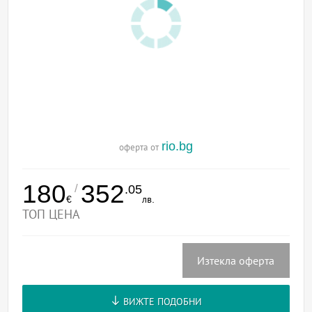
rio.bg
оферта от
180
352
/
.05
€
лв.
ТОП ЦЕНА
Изтекла оферта
ВИЖТЕ ПОДОБНИ