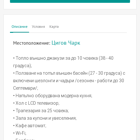
Описание
Условия
Карта
Цигов Чарк
Местоположение:
• Топло външно джакузи за до 10 човека (38 - 40
градуса);
• Ползване на топъл външен басейн (27 - 30 градуса) с
включени шезлонги и чадъри /сезонен - работи до 30
Септември/;
• Напълно оборудвана модерна кухня;
• Хол с LCD телевизор;
• Трапезария за 25 човека;
• Зала за купони и увеселения;
• Кафе автомат;
• Wi-Fi;