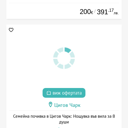
200
.17
391
/
€
лв.
виж офертата
Цигов Чарк
Семейна почивка в Цигов Чарк: Нощувка във вила за 8
души