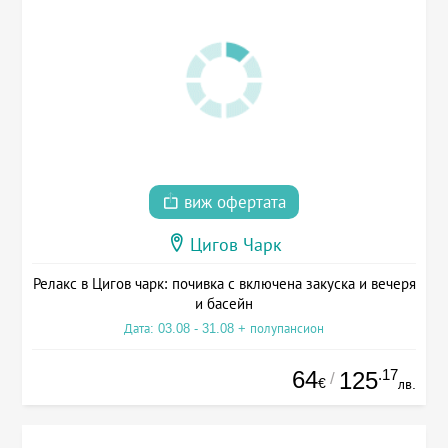
виж офертата
Цигов Чарк
Релакс в Цигов чарк: почивка с включена закуска и вечеря
и басейн
Дата: 03.08 - 31.08 + полупансион
64
.17
125
/
€
лв.