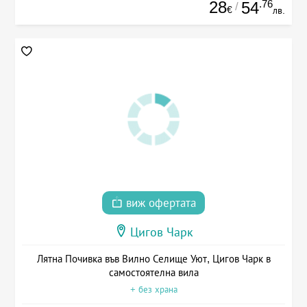
28
.76
54
/
€
лв.
виж офертата
Цигов Чарк
Лятна Почивка във Вилно Селище Уют, Цигов Чарк в
самостоятелна вила
+ без храна