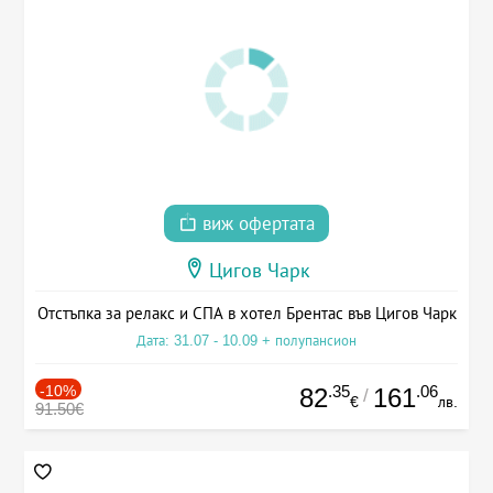
виж офертата
Цигов Чарк
Отстъпка за релакс и СПА в хотел Брентас във Цигов Чарк
Дата: 31.07 - 10.09 + полупансион
-10%
.35
.06
82
161
/
€
лв.
91.50€