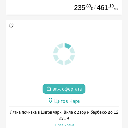
.80
.19
235
461
/
€
лв.
виж офертата
Цигов Чарк
Лятна почивка в Цигов чарк: Вила с двор и барбекю до 12
души
+ без храна