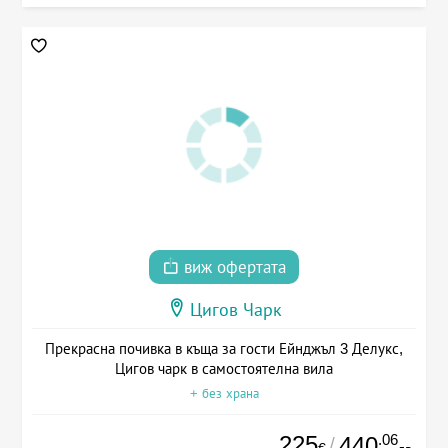
виж офертата
Цигов Чарк
Прекрасна почивка в къща за гости Ейнджъл 3 Делукс,
Цигов чарк в самостоятелна вила
+ без храна
225
.06
440
/
€