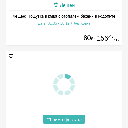
Лещен
Лещен: Нощувка в къща с отопляем басейн в Родопите
Дата: 01.06 - 20.12 + без храна
80
.47
156
/
€
лв.
виж офертата