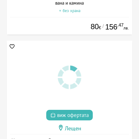
вана и камина
+ без храна
80
.47
156
/
€
лв.
виж офертата
Лещен