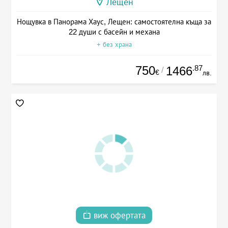
Лещен
Нощувка в Панорама Хаус, Лещен: самостоятелна къща за
22 души с басейн и механа
+ без храна
750
.87
1466
/
€
лв.
виж офертата