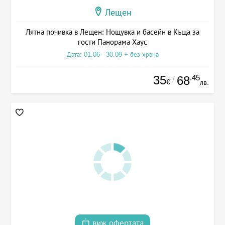
Лещен
Лятна почивка в Лещен: Нощувка и басейн в Къща за
гости Панорама Хаус
Дата: 01.06 - 30.09 + без храна
35
.45
68
/
€
лв.
виж офертата