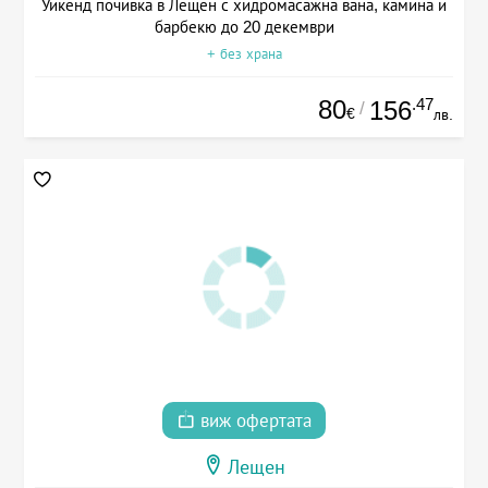
Уикенд почивка в Лещен с хидромасажна вана, камина и
барбекю до 20 декември
+ без храна
80
.47
156
/
€
лв.
виж офертата
Лещен