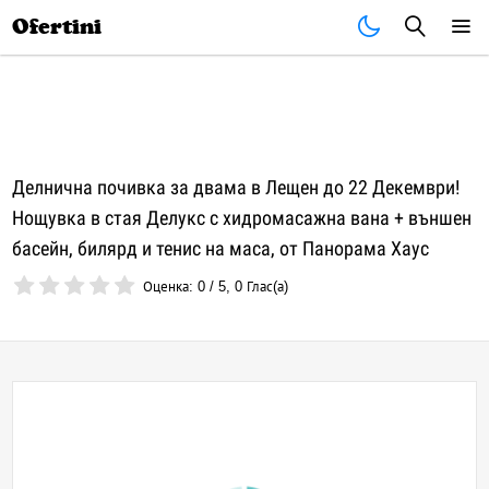
Почивки
Стоки
В града
Всички оферти
Ofertini
Делнична почивка за двама в Лещен до 22 Декември!
Нощувка в стая Делукс с хидромасажна вана + външен
басейн, билярд и тенис на маса, от Панорама Хаус
Оценка:
0
/
5
,
0
Глас(а)