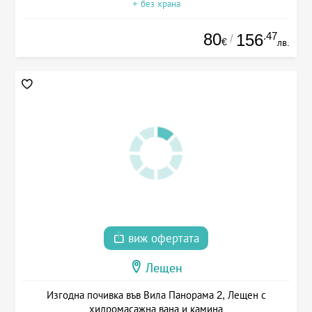
+ без храна
80
.47
156
/
€
лв.
виж офертата
Лещен
Изгодна почивка във Вила Панорама 2, Лещен с
хидромасажна вана и камина