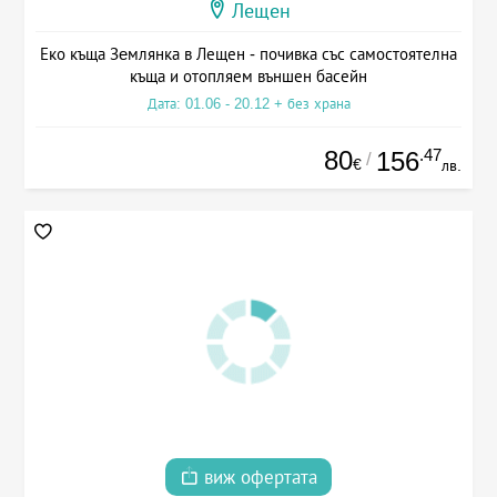
Лещен
Еко къща Зeмлянка в Лещен - почивка със самостоятелна
къща и отопляем външен басейн
Дата: 01.06 - 20.12 + без храна
80
.47
156
/
€
лв.
виж офертата