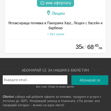
виж офертата
Лещен
Релаксираща почивка в Панорама Хаус, Лещен с басейн и
барбекю
+ без храна
35
.45
68
/
€
лв.
АБОНИРАЙ СЕ ЗА НАШИЯ Е-БЮЛЕТИН
Без спам. Отказ по всяко време.
Ofertini
събира най-добрите оферти за почивки, продукти и услуги с
отстъпки до -60%. Резервирай уикенд в планината, СПА релакс или
пазарувай изгодно – всичко на едно място!