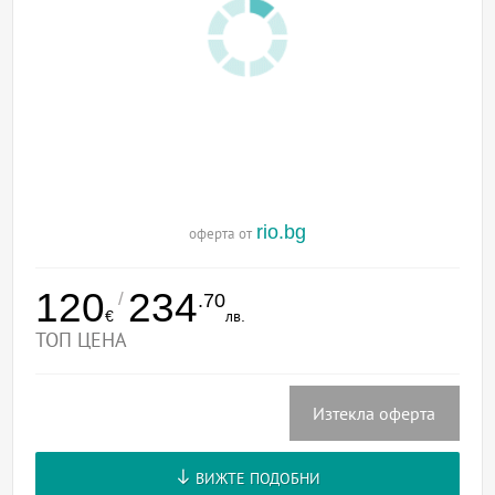
rio.bg
оферта от
120
234
/
.70
€
лв.
ТОП ЦЕНА
Изтекла оферта
ВИЖТЕ ПОДОБНИ