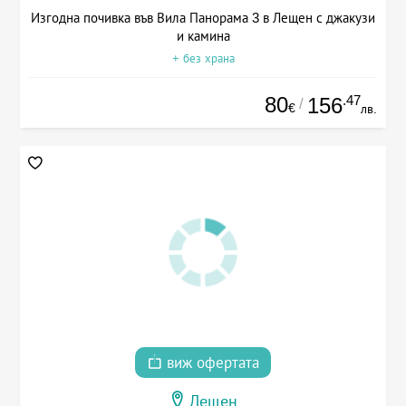
Изгодна почивка във Вила Панорама 3 в Лещен с джакузи
и камина
+ без храна
80
.47
156
/
€
лв.
виж офертата
Лещен