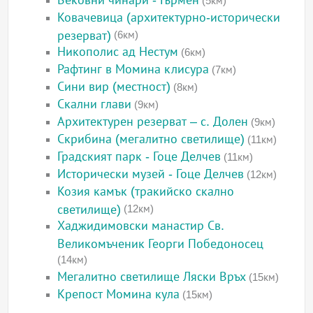
Вековни чинари - Гърмен
(5км)
Ковачевица (архитектурно-исторически
резерват)
(6км)
Никополис ад Нестум
(6км)
Рафтинг в Момина клисура
(7км)
Сини вир (местност)
(8км)
Скални глави
(9км)
Архитектурен резерват – с. Долен
(9км)
Скрибина (мегалитно светилище)
(11км)
Градският парк - Гоце Делчев
(11км)
Исторически музей - Гоце Делчев
(12км)
Козия камък (тракийско скално
светилище)
(12км)
Хаджидимовски манастир Св.
Великомъченик Георги Победоносец
(14км)
Мегалитно светилище Ляски Връх
(15км)
Крепост Момина кула
(15км)