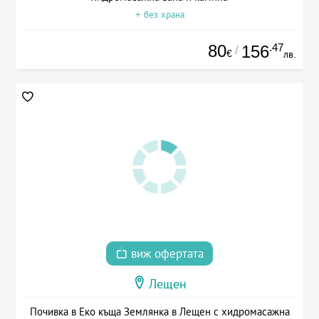
+ без храна
80
.47
156
/
€
лв.
виж офертата
Лещен
Почивка в Еко къща Землянка в Лещен с хидромасажна