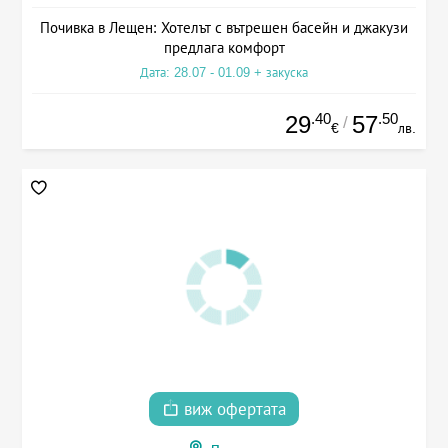
Почивка в Лещен: Хотелът с вътрешен басейн и джакузи
предлага комфорт
Дата: 28.07 - 01.09 + закуска
.40
.50
29
57
/
€
лв.
виж офертата