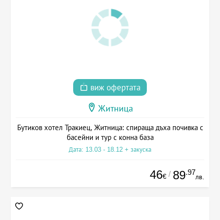
виж офертата
Житница
Бутиков хотел Тракиец, Житница: спираща дъха почивка с
басейни и тур с конна база
Дата: 13.03 - 18.12 + закуска
46
.97
89
/
€
лв.