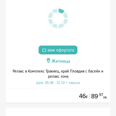
виж офертата
Житница
Релакс в Комплекс Тракиец, край Пловдив с басейн и
релакс зона
Дата: 05.08 - 31.10 + закуска
46
.97
89
/
€
лв.