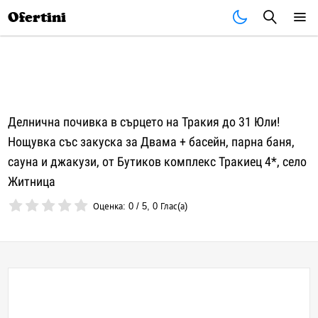
Почивки
Стоки
В града
Всички оферти
Ofertini
Делнична почивка в сърцето на Тракия до 31 Юли!
Нощувка със закуска за Двама + басейн, парна баня,
сауна и джакузи, от Бутиков комплекс Тракиец 4*, село
Житница
Оценка:
0
/
5
,
0
Глас(а)