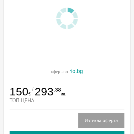
rio.bg
оферта от
150
293
/
.38
€
лв.
ТОП ЦЕНА
Изтекла оферта