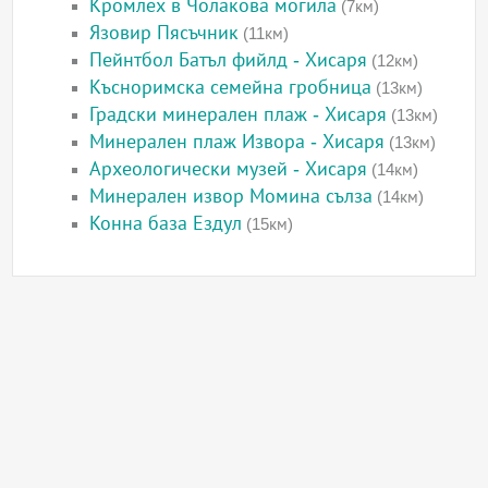
Кромлех в Чолакова могила
(7км)
Язовир Пясъчник
(11км)
Пейнтбол Батъл фийлд - Хисаря
(12км)
Късноримска семейна гробница
(13км)
Градски минерален плаж - Хисаря
(13км)
Минерален плаж Извора - Хисаря
(13км)
Археологически музей - Хисаря
(14км)
Минерален извор Момина сълза
(14км)
Конна база Ездул
(15км)