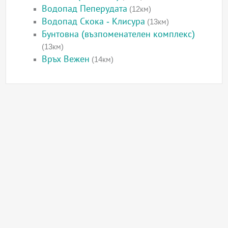
Водопад Пеперудата
(12км)
Водопад Скока - Клисура
(13км)
Бунтовна (възпоменателен комплекс)
(13км)
Връх Вежен
(14км)