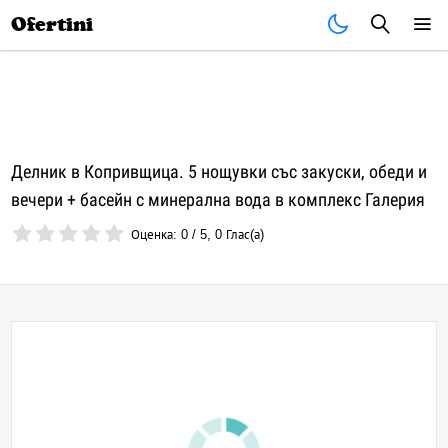
Почивки
Стоки
В града
Всички оферти
Ofertini
Делник в Копривщица. 5 нощувки със закуски, обеди и
вечери + басейн с минерална вода в комплекс Галерия
Оценка:
0
/
5
,
0
Глас(а)