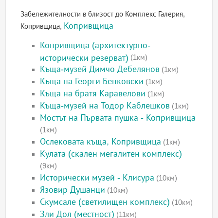
Забележителности в близост до Комплекс Галерия,
Копривщица
Копривщица,
Копривщица (архитектурно-
исторически резерват)
(1км)
Къща-музей Димчо Дебелянов
(1км)
Къща на Георги Бенковски
(1км)
Къща на братя Каравелови
(1км)
Къща-музей на Тодор Каблешков
(1км)
Мостът на Първата пушка - Копривщица
(1км)
Ослековата къща, Копривщица
(1км)
Кулата (скален мегалитен комплекс)
(9км)
Исторически музей - Клисура
(10км)
Язовир Душанци
(10км)
Скумсале (светилищен комплекс)
(10км)
Зли Дол (местност)
(11км)