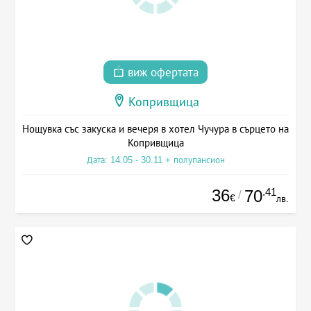
виж офертата
Копривщица
Нощувка със закуска и вечеря в хотел Чучура в сърцето на
Копривщица
Дата: 14.05 - 30.11 + полупансион
36
.41
70
/
€
лв.