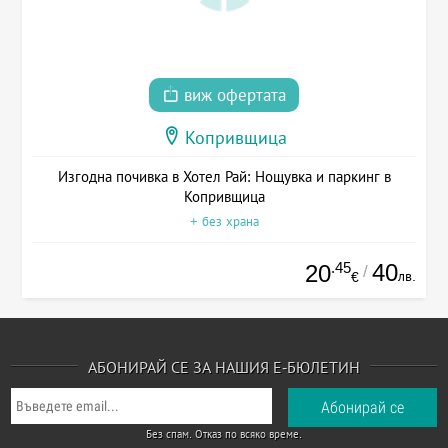
виж офертата
Копривщица
Изгодна почивка в Хотел Рай: Нощувка и паркинг в
Копривщица
+ без храна
.45
40
20
/
лв.
€
АБОНИРАЙ СЕ ЗА НАШИЯ Е-БЮЛЕТИН
Без спам. Отказ по всяко време.