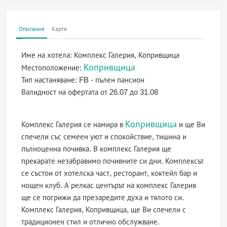
Описание
Карта
Име на хотела:
Комплекс Галерия, Копривщица
Копривщица
Местоположение:
Тип настаняване:
FB - пълен пансион
Валидност на офертата
от 26.07 до 31.08
Копривщица
Комплекс Галерия се намира в
и ще Ви
спечели със семеен уют и спокойствие, тишина и
пълноценна почивка. В комплекс Галерия ще
прекарате незабравимо почивните си дни. Комплексът
се състои от хотелска част, ресторант, коктейл бар и
нощен клуб. А релкас центърът на комплекс Галерия
ще се погрижи да презаредите духа и тялото си.
Комплекс Галерия, Копривщица, ще Ви спечели с
традиционен стил и отлично обслужване.