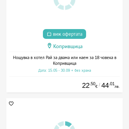
виж офертата
Копривщица
Нощувка в хотел Рай за двама или наем за 18 човека в
Копривщица
Дата: 15.05 - 30.09 + без храна
.50
.01
22
44
/
€
лв.