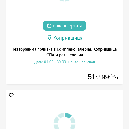
виж офертата
Копривщица
Незабравима почивка в Комплекс Галерия, Копривщица:
СПА и развлечения
Дата: 01.02 - 30.09 + пълен пансион
51
.75
99
/
€
лв.