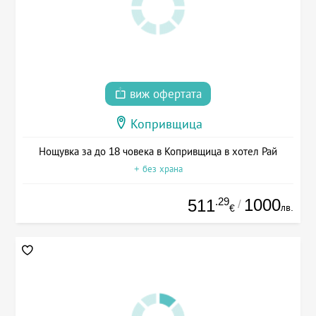
виж офертата
Копривщица
Нощувка за до 18 човека в Копривщица в хотел Рай
+ без храна
.29
1000
511
/
лв.
€