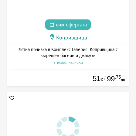
виж офертата
Копривщица
Лятна почивка в Комплекс Галерия, Копривщица с
вътрешен басейн и джакузи
+ пълен пансион
51
.75
99
/
€
лв.