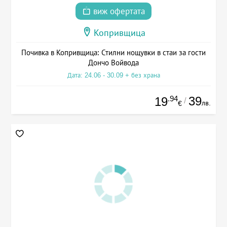
виж офертата
Копривщица
Почивка в Копривщица: Стилни нощувки в стаи за гости
Дончо Войвода
Дата: 24.06 - 30.09 + без храна
.94
39
19
/
лв.
€