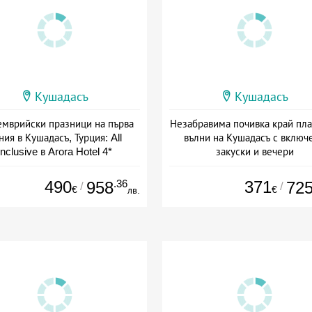
Кушадасъ
Кушадасъ
емврийски празници на първа
Незабравима почивка край пл
ния в Кушадасъ, Турция: All
вълни на Кушадасъ с включ
Inclusive в Arora Hotel 4*
закуски и вечери
а: 04.09 - 26.09 + all inclusive
+ полупансион
490
.36
371
958
72
/
/
€
€
лв.