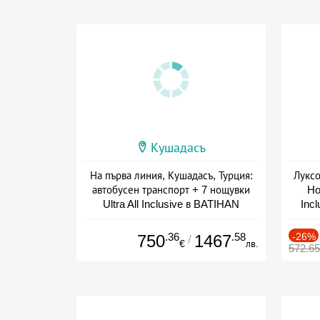
Кушадасъ
На първа линия, Кушадасъ, Турция:
Луксо
автобусен транспорт + 7 нощувки
Ho
Ultra All Inclusive в BATIHAN
Inc
BEACH RESORT 4*
Дата: 28.08 - 06.09 + all inclusive
.36
.58
-26%
750
1467
/
€
лв.
572.6