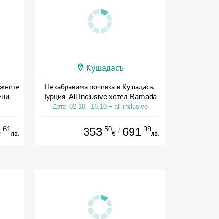
Кушадасъ
ажните
Незабравима почивка в Кушадасъ,
ени
Турция: All Inclusive хотел Ramada
Дата: 02.10 - 16.10 + all inclusive
.61
.50
.39
5
353
691
/
лв.
€
лв.