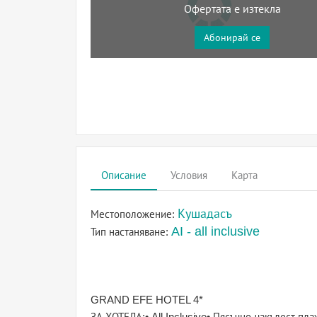
Офертата е изтекла
Абонирай се
Описание
Условия
Карта
Кушадасъ
Местоположение:
AI - all inclusive
Тип настаняване:
GRAND EFE HOTEL 4*
ЗА ХОТЕЛА:• All Inclusive• Пясъчно-чакълест п