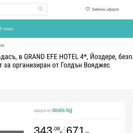
Любими оферти
В града
съ
шадасъ, в GRAND EFE HOTEL 4*, Йоздере, безпл
т за организиран от Голдън Вояджес
deals.bg
оферта от
343
671
/
.08
€
лв.