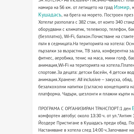
Измир
намира на 56 км. от летището на град
, 
Кушадасъ
, на брега на морето. Построен през
Хотелът разполага с 382 стаи, от които 340 стан
оборудвани с климатик, телевизор, телефон, бан
(безплатно), Wi-Fi, балкон.Почистване на стаите
пъти в седмицата.На територията на хотела: Осн
пързалки за възрастни, TВ зала, конферентна за
фитнес, аеробика, тенис на маса, мини голф, ба
анимация,Wi-Fi на територията на хотела.Платен
спортове.За децата: детски басейн, 4 детски во
анимация.Хранене: All inclusive – закуска, обя
безалкохолни напитки (съгласно концепцията на
платформа. Чадъри, шезлонги и плажни кърпи на
ПРОГРАМА С ОРГАНИЗИРАН ТРАНСПОРТ:1 ден
комфортен автобус около 13:30 ч. от ул.“Антим 
Йоздере Пристигане в Кушадасъ преди обяд. По
Настаняване в хотела след 14:00 ч.Започване на