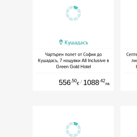
Кушадасъ
Чартърен полет от София до
Септ
Кушадасъ, 7 нощувки All Inclusive в
ли
Green Gold Hotel
Дата: 29.08 - 03.10 + all inclusive
Дат
.50
.42
556
1088
/
€
лв.