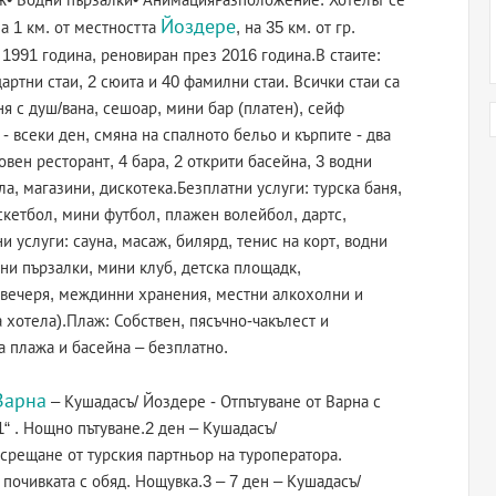
Йоздере
на 1 км. от местността
, на 35 км. от гр.
 1991 година, реновиран през 2016 година.В стаите:
дартни стаи, 2 сюита и 40 фамилни стаи. Всички стаи са
я с душ/вана, сешоар, мини бар (платен), сейф
 - всеки ден, смяна на спалното бельо и кърпите - два
овен ресторант, 4 бара, 2 открити басейна, 3 водни
ла, магазини, дискотека.Безплатни услуги: турска баня,
скетбол, мини футбол, плажен волейбол, дартс,
и услуги: сауна, масаж, билярд, тенис на корт, водни
дни пързалки, мини клуб, детска площадк,
д, вечеря, междинни хранения, местни алкохолни и
 хотела).Плаж: Собствен, пясъчно-чакълест и
 плажа и басейна – безплатно.
Варна
– Кушадасъ/ Йоздере - Отпътуване от Варна с
1“ . Нощно пътуване.2 ден – Кушадасъ/
срещане от турския партньор на туроператора.
 почивката с обяд. Нощувка.3 – 7 ден – Кушадасъ/