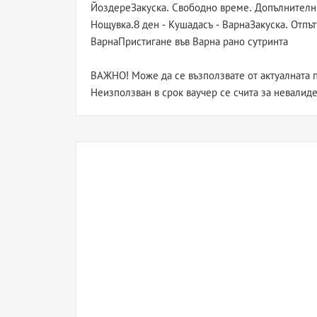
ЙоздереЗакуска. Свободно време. Допълнителни
Нощувка.8 ден - Кушадасъ - ВарнаЗакуска. Отпъту
ВарнаПристигане във Варна рано сутринта
ВАЖНО! Може да се възползвате от актуалната п
Неизползван в срок ваучер се счита за невалиде