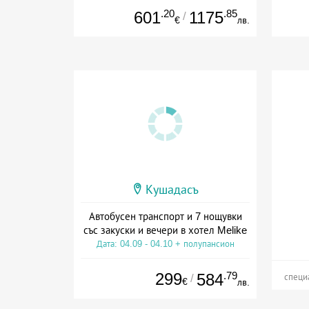
.20
.85
601
1175
/
€
лв.
Кушадасъ
Автобусен транспорт и 7 нощувки
със закуски и вечери в хотел Melike
Дата: 04.09 - 04.10 + полупансион
299
.79
584
/
специ
€
лв.