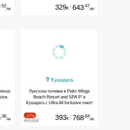
.52
329
.47
7
643
/
€
лв.
лв.
Кушадасъ
hesus
Луксозна почивка в Palm Wings
sive,
Beach Resort and SPA 5* в
Кушадасъ с Ultra All Inclusive пакет
+ all inclusive
.36
-17%
393
.64
5
768
/
€
лв.
лв.
470.00€