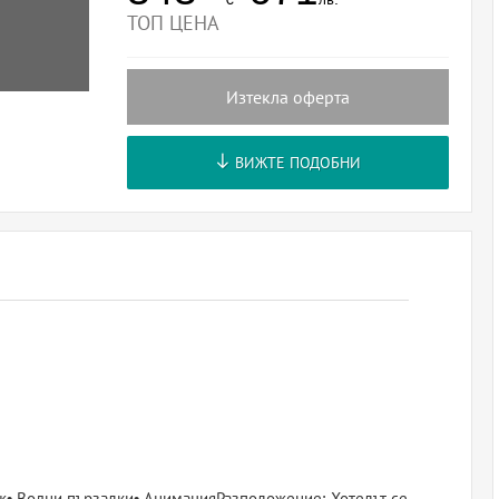
ТОП ЦЕНА
Изтекла оферта
ВИЖТЕ ПОДОБНИ
лаж• Водни пързалки• АнимацияРазположение: Хотелът се