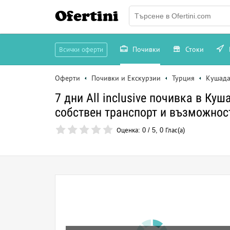
Ofertini
Почивки
Стоки
Всички оферти
Оферти
Почивки и Екскурзии
Турция
Кушада
7 дни All inclusive почивка в Ку
собствен транспорт и възможнос
Оценка:
0
/
5
,
0
Глас(а)