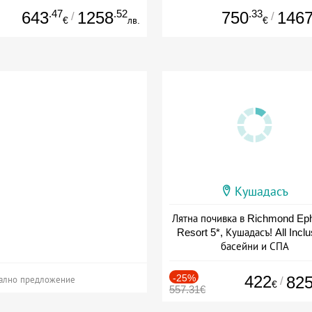
.47
.52
.33
643
1258
750
146
/
/
€
лв.
€
Кушадасъ
Лятна почивка в Richmond Ep
Resort 5*, Кушадасъ! All Inclu
басейни и СПА
+ all inclusive
-25%
422
82
/
ално предложение
€
557.31€