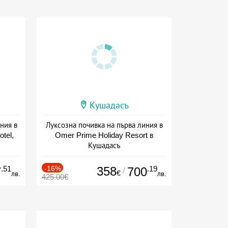
Кушадасъ
ния в
Луксозна почивка на първа линия в
tel,
Omer Prime Holiday Resort в
Кушадасъ
+ all inclusive
.51
-16%
358
.19
7
700
/
€
лв.
лв.
425.00€