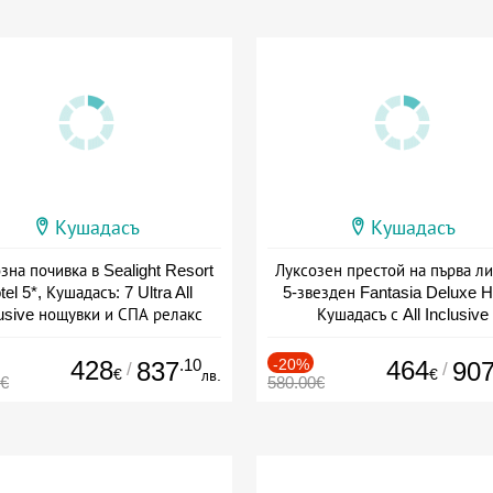
Кушадасъ
Кушадасъ
зна почивка в Sealight Resort
Луксозен престой на първа ли
tel 5*, Кушадасъ: 7 Ultra All
5-звезден Fantasia Deluxe Ho
lusive нощувки и СПА релакс
Кушадасъ с All Inclusive
+ all inclusive
+ all inclusive
428
.10
-20%
464
837
90
/
/
€
€
лв.
5€
580.00€