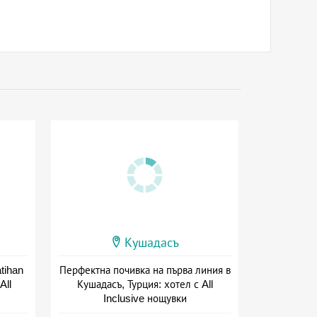
Кушадасъ
tihan
Перфектна почивка на първа линия в
All
Кушадасъ, Турция: хотел с All
Inclusive нощувки
Дата: 22.05 - 18.10 + all inclusive