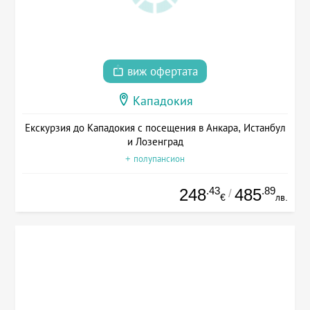
виж офертата
Кападокия
Екскурзия до Кападокия с посещения в Анкара, Истанбул
и Лозенград
+ полупансион
.43
.89
248
485
/
€
лв.