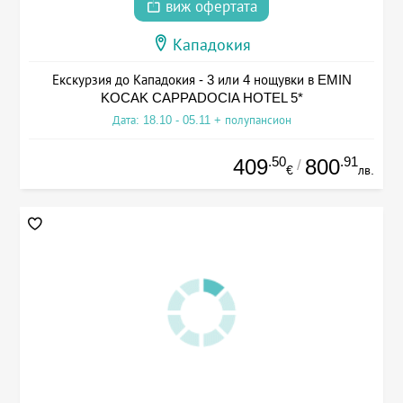
виж офертата
Кападокия
Екскурзия до Кападокия - 3 или 4 нощувки в EMIN
KOCAK CAPPADOCIA HOTEL 5*
Дата: 18.10 - 05.11 + полупансион
.50
.91
409
800
/
€
лв.