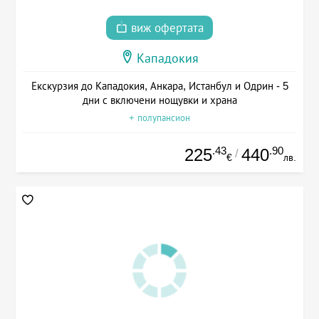
виж офертата
Кападокия
Екскурзия до Кападокия, Анкара, Истанбул и Одрин - 5
дни с включени нощувки и храна
+ полупансион
.43
.90
225
440
/
€
лв.