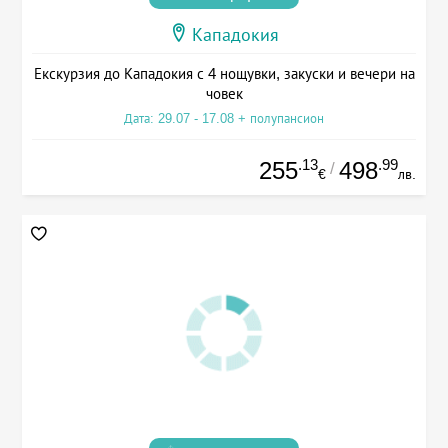
Кападокия
Екскурзия до Кападокия с 4 нощувки, закуски и вечери на
човек
Дата: 29.07 - 17.08 + полупансион
.13
.99
255
498
/
€
лв.