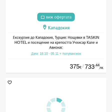
виж офертата
Кападокия
Екскурзия до Кападокия, Турция: Нощувки в TASKIN
HOTEL и посещение на крепостта Учхисар Кале и
Авионас
Дата: 18.10 - 05.11 + полупансион
375
.44
733
/
€
лв.