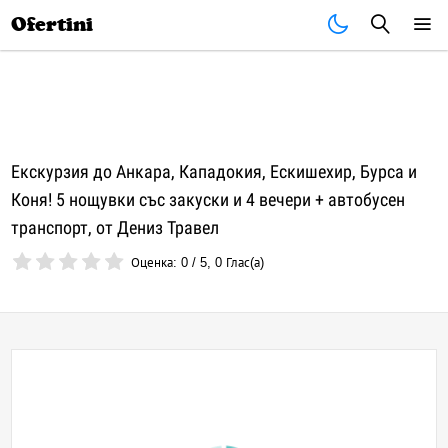
Почивки
Стоки
В града
Всички оферти
Ofertini
Екскурзия до Анкара, Кападокия, Ескишехир, Бурса и
Коня! 5 нощувки със закуски и 4 вечери + автобусен
транспорт, от Дениз Травел
Оценка:
0
/
5
,
0
Глас(а)