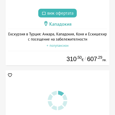
виж офертата
Кападокия
Екскурзия в Турция: Анкара, Кападокия, Коня и Ескишехир
с посещение на забележителности
+ полупансион
.50
.29
310
607
/
€
лв.