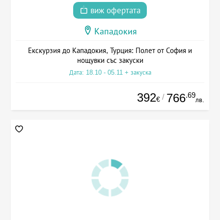
виж офертата
Кападокия
Екскурзия до Кападокия, Турция: Полет от София и
нощувки със закуски
Дата: 18.10 - 05.11 + закуска
392
.69
766
/
€
лв.