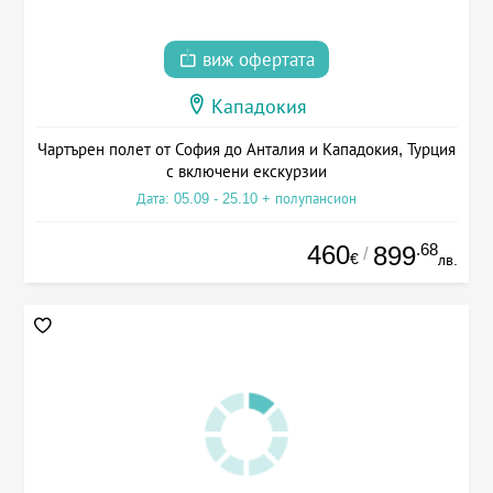
виж офертата
Кападокия
Чартърен полет от София до Анталия и Кападокия, Турция
с включени екскурзии
Дата: 05.09 - 25.10 + полупансион
460
.68
899
/
€
лв.