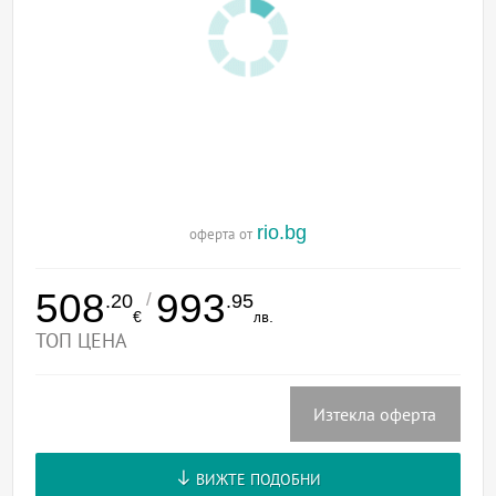
rio.bg
оферта от
508
993
/
.20
.95
€
лв.
ТОП ЦЕНА
Изтекла оферта
ВИЖТЕ ПОДОБНИ