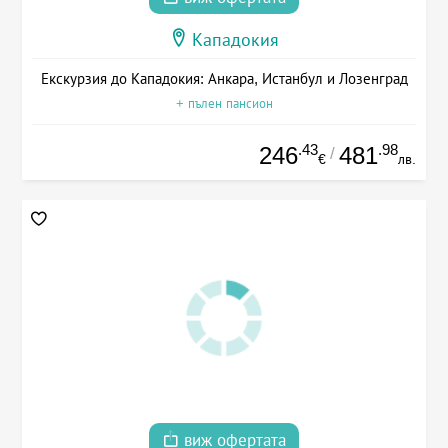
Кападокия
Екскурзия до Кападокия: Анкара, Истанбул и Лозенград
+ пълен пансион
.43
.98
246
481
/
€
лв.
виж офертата