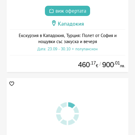
виж офертата
Кападокия
Екскурзия в Кападокия, Турция: Полет от София и
нощувки със закуска и вечеря
Дата: 23.09 - 30.10 + полупансион
.17
.01
460
900
/
€
лв.