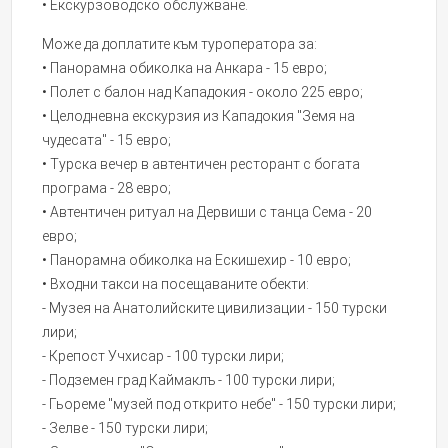
• Екскурзоводско обслужване.
Може да доплатите към туроператора за:
• Панорамна обиколка на Анкара - 15 евро;
• Полет с балон над Кападокия - около 225 евро;
• Целодневна екскурзия из Кападокия "Земя на
чудесата" - 15 евро;
• Турска вечер в автентичен ресторант с богата
програма - 28 евро;
• Автентичен ритуал на Дервиши с танца Сема - 20
евро;
• Панорамна обиколка на Ескишехир - 10 евро;
• Входни такси на посещаваните обекти:
- Музея на Анатолийските цивилизации - 150 турски
лири;
- Крепост Учхисар - 100 турски лири;
- Подземен град Каймаклъ - 100 турски лири;
- Гьореме "музей под открито небе" - 150 турски лири;
- Зелве - 150 турски лири;