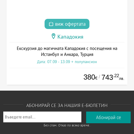
виж офертата
Кападокия
Екскурзия до магичната Кападокия с посещения на
Истанбул и Анкара, Турция
Дата: 07.09 - 13.09 + полупансион
380
.22
743
/
€
лв.
АБОНИРАЙ СЕ ЗА НАШИЯ Е-БЮЛЕТИН
Без спам. Отказ по всяко време.