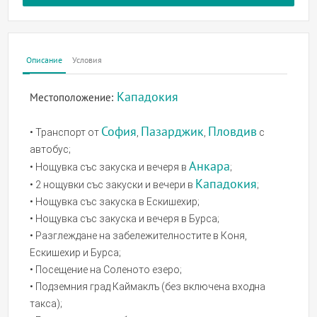
Описание
Условия
Кападокия
Местоположение:
София
Пазарджик
Пловдив
• Транспорт от
,
,
с
автобус;
Анкара
• Нощувка със закуска и вечеря в
;
Кападокия
• 2 нощувки със закуски и вечери в
;
• Нощувка със закуска в Ескишехир;
• Нощувка със закуска и вечеря в Бурса;
• Разглеждане на забележителностите в Коня,
Ескишехир и Бурса;
• Посещение на Соленото езеро;
• Подземния град Каймаклъ (без включена входна
такса);