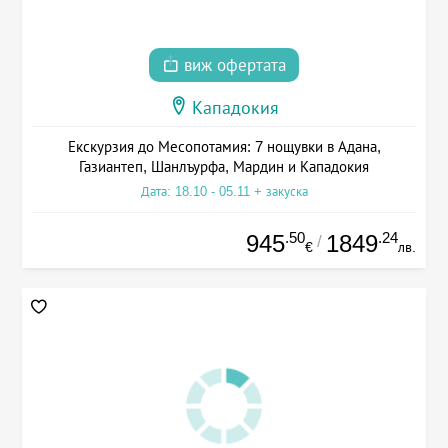
виж офертата
Кападокия
Екскурзия до Месопотамия: 7 нощувки в Адана,
Газиантеп, Шанлъурфа, Мардин и Кападокия
Дата: 18.10 - 05.11 + закуска
.50
.24
945
1849
/
€
лв.