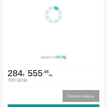
rio.bg
оферта от
284
555
/
.46
€
лв.
ТОП ЦЕНА
Изтекла оферта