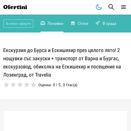
Ofertini
Почивки
Стоки
В града
Всички оферти
Екскурзия до Бурса и Ескишехир през цялото лято! 2
нощувки със закуски + транспорт от Варна и Бургас,
екскурзовод, обиколка на Ескишехир и посещение на
Лозенград, от Travelia
Оценка:
0
/
5
,
0
Глас(а)