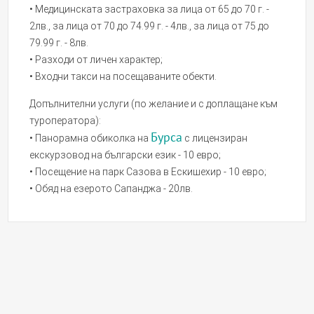
• Медицинската застраховка за лица от 65 до 70 г. -
2лв., за лица от 70 до 74.99 г. - 4лв., за лица от 75 до
79.99 г. - 8лв.
• Разходи от личен характер;
• Входни такси на посещаваните обекти.
Допълнителни услуги (по желание и с доплащане към
туроператора):
Бурса
• Панорамна обиколка на
с лицензиран
екскурзовод на български език - 10 евро;
• Посещение на парк Сазова в Ескишехир - 10 евро;
• Обяд на езерото Сапанджа - 20лв.