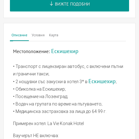
ВИЖТЕ ПОДОБНИ
Описание
Условия
Карта
Ескишехир
Местоположение:
• Транспорт с лицензиран автобус, с включени пътни
и гранични такси;
Ескишехир
• 2 нощувки със закуски в хотел 3* в
;
• Обиколка на Ескишехир;
• Посещение на Лозенград;
• Водач на групата по време на пътуването;
• Медицинска застраховка за лица до 64.99 г.
Примерен хотел: La Vie Konak Hotel
Ваучерът НЕ включва: