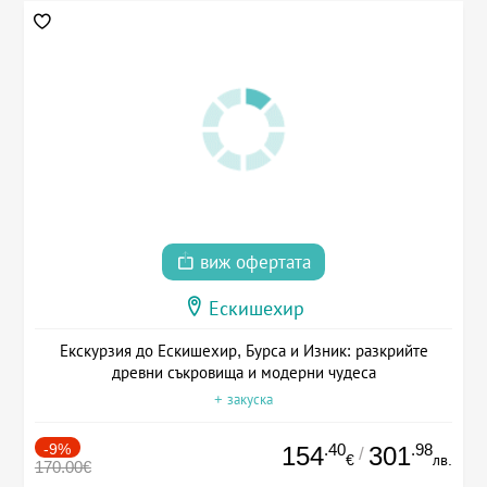
виж офертата
Ескишехир
Екскурзия до Ескишехир, Бурса и Изник: разкрийте
древни съкровища и модерни чудеса
+ закуска
-9%
.40
.98
154
301
/
€
лв.
170.00€