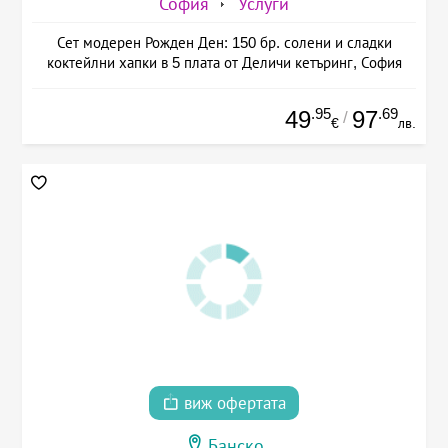
София
Услуги
Сет модерен Рожден Ден: 150 бр. солени и сладки
коктейлни хапки в 5 плата от Деличи кетъринг, София
.95
.69
49
97
/
€
лв.
виж офертата
Банско