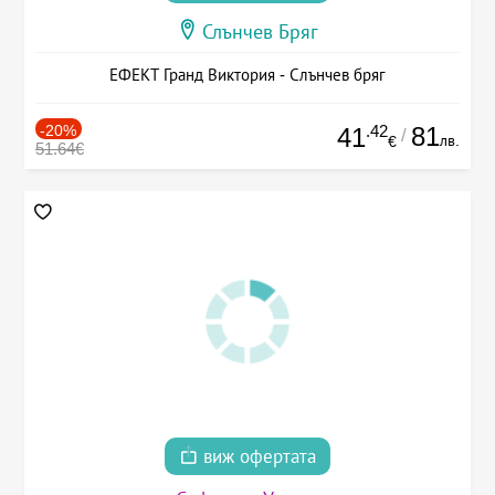
Слънчев Бряг
ЕФЕКТ Гранд Виктория - Слънчев бряг
-20%
.42
81
41
/
лв.
€
51.64€
виж офертата