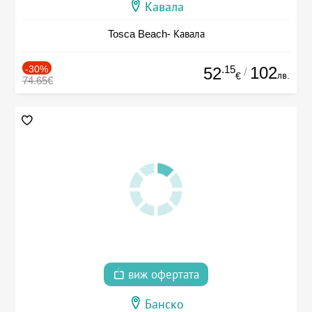
Кавала
Tosca Beach- Кавала
-30%
.15
102
52
/
лв.
€
74.65€
виж офертата
Банско