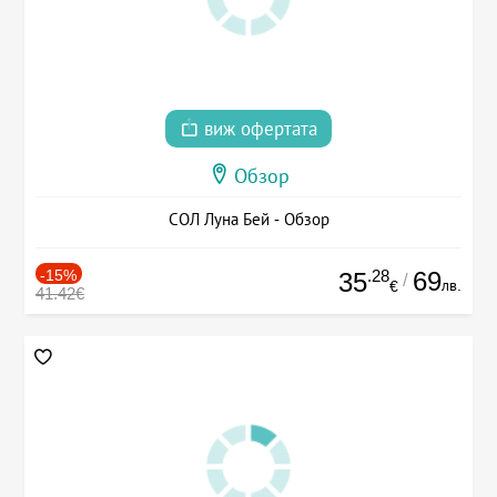
виж офертата
Обзор
СОЛ Луна Бей - Обзор
-15%
.28
69
35
/
лв.
€
41.42€