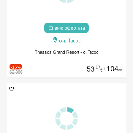
виж офертата
о-в Тасос
Thassos Grand Resort - о. Тасос
-15%
.17
104
53
/
лв.
€
62.38€