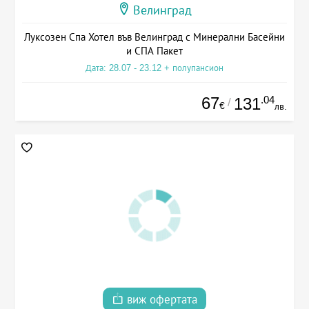
Велинград
Луксозен Спа Хотел във Велинград с Минерални Басейни
и СПА Пакет
Дата: 28.07 - 23.12 + полупансион
67
.04
131
/
€
лв.
виж офертата