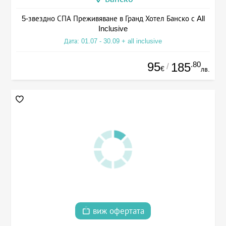
5-звездно СПА Преживяване в Гранд Хотел Банско с All
Inclusive
Дата: 01.07 - 30.09 + all inclusive
95
.80
185
/
€
лв.
виж офертата