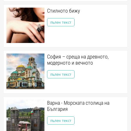
Стилното бижу
пълен текст
София – среща на древното,
модерното и вечното
пълен текст
Варна - Морската столица на
България
пълен текст