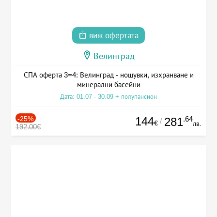
виж офертата
Велинград
СПА оферта 3=4: Велинград - нощувки, изхранване и
минерални басейни
Дата: 01.07 - 30.09 + полупансион
-25%
144
.64
281
/
€
лв.
192.00€