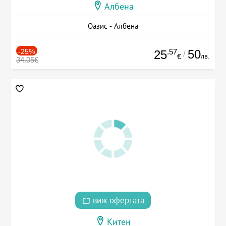
Албена
Оазис - Албена
-25%
.57
50
25
/
лв.
€
34.05€
виж офертата
Китен