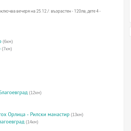
ючва вечеря на 25.12./: възрастен - 120лв, дете 4 -
о
(6км)
р
(7км)
Благоевград
(12км)
етох Орлица - Рилски манастир
(13км)
лагоевград
(14км)