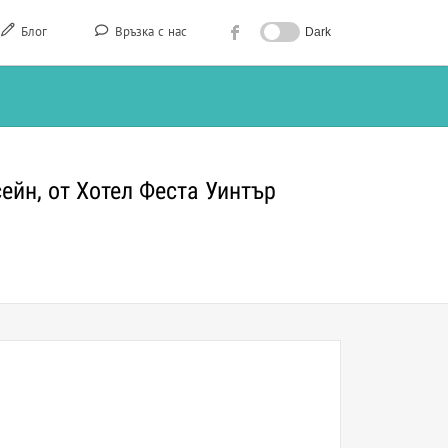
Блог
Връзка с нас
Dark
ейн, от Хотел Феста Уинтър