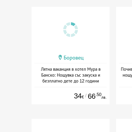
Боровец
Лятна ваканция в хотел Мура в
Почив
Банско: Нощувка със закуска и
нощу
безплатно дете до 12 години
Дата: 14.07 - 30.09 + закуска
Дат
34
.50
66
/
€
лв.