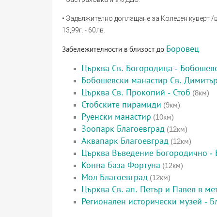
• Задължително доплащане за Коледен куверт /вкл
13,99г. - 60лв.
Боровец
Забележителности в близост до
Църква Св. Богородица - Бобошев
Бобошевски манастир Св. Димитъ
Църква Св. Прокопий - Стоб
(8км)
Стобските пирамиди
(9км)
Руенски манастир
(10км)
Зоопарк Благоевград
(12км)
Аквапарк Благоевград
(12км)
Църква Въведение Богородично - 
Конна база Фортуна
(12км)
Мол Благоевград
(12км)
Църква Св. ап. Петър и Павел в м
Регионален исторически музей - Б