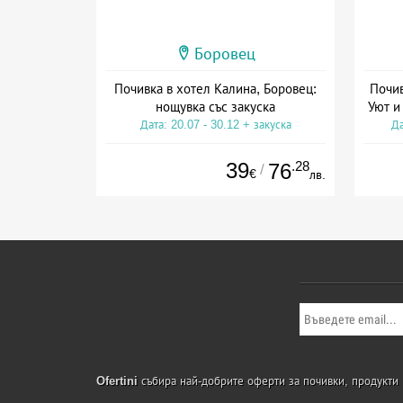
Боровец
Почивка в хотел Калина, Боровец:
Почив
нощувка със закуска
Уют и
Дата: 20.07 - 30.12 + закуска
Да
39
.28
76
/
€
лв.
Ofertini
събира най-добрите оферти за почивки, продукти и