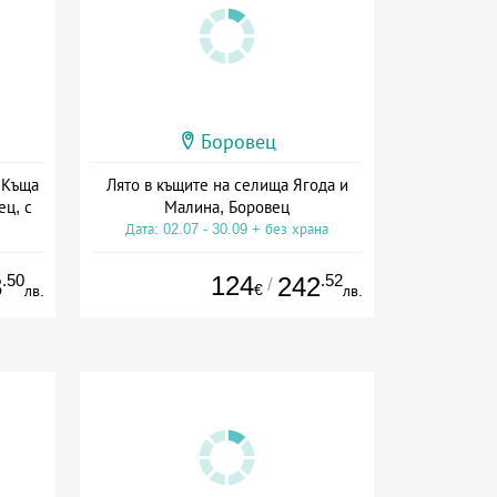
Боровец
 Къща
Лято в къщите на селища Ягода и
ец, с
Малина, Боровец
Дата: 02.07 - 30.09 + без храна
.50
124
.52
3
242
/
€
лв.
лв.