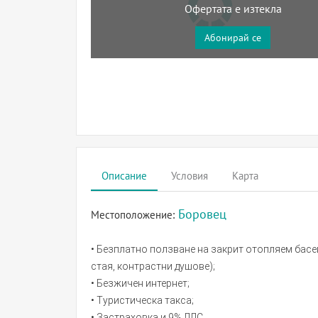
Офертата е изтекла
Абонирай се
Описание
Условия
Карта
Боровец
Местоположение:
• Безплатно ползване на закрит отопляем басей
стая, контрастни душове);
• Безжичен интернет;
• Туристическа такса;
• Застраховка и 9% ДДС.