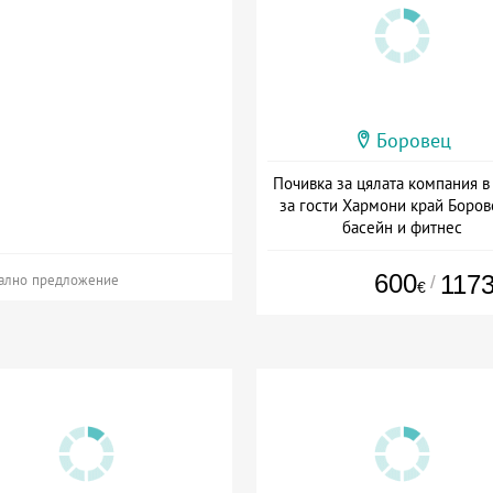
Боровец
Почивка за цялата компания в
за гости Хармони край Боров
басейн и фитнес
+ без храна
600
117
/
ално предложение
€