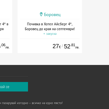
Боровец
 4* в
Почивка в Хотел Айсберг 4*,
еря
Боровец до края на септември!
+ закуска
.06
27
.81
6
52
/
€
лв.
лв.
и пазарувай изгодно – всичко на едно място!