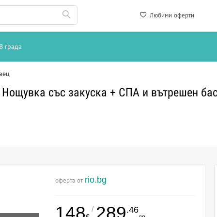
Любими оферти
В града
вец
Нощувка със закуска + СПА и вътрешен бас
rio.bg
оферта от
148
289
/
.46
€
лв.