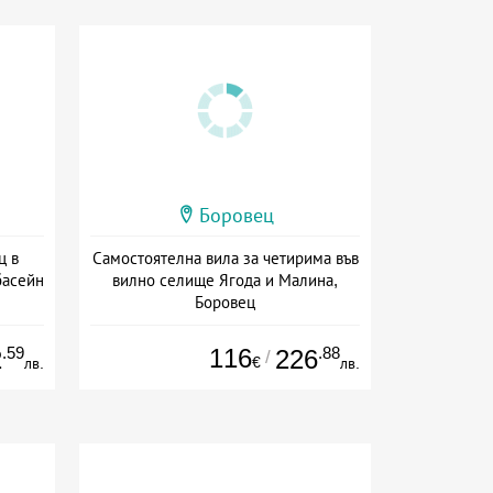
Боровец
ц в
Самостоятелна вила за четирима във
басейн
вилно селище Ягода и Малина,
Боровец
а
Дата: 01.07 - 30.09 + без храна
.59
116
.88
2
226
/
€
лв.
лв.