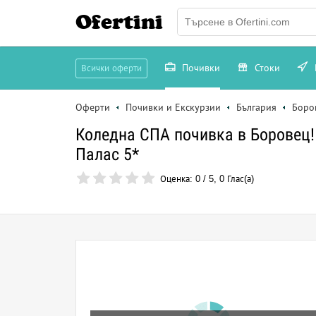
Ofertini
Почивки
Стоки
Всички оферти
Оферти
Почивки и Екскурзии
България
Боро
Коледна СПА почивка в Боровец! 
Палас 5*
Оценка:
0
/
5
,
0
Глас(а)