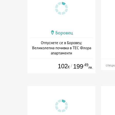
Боровец
Отпуснете се в Боровец:
Великолепна почивка в ТЕС Флора
апартаменти
Дата: 20.07 - 30.11 + без храна
102
.49
199
/
специ
€
лв.