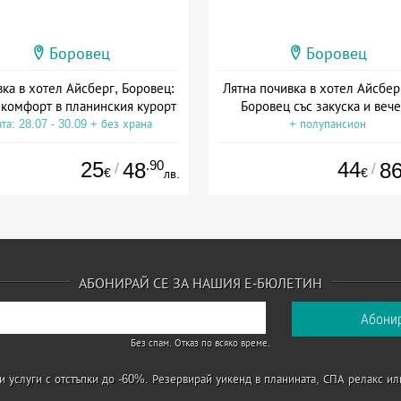
Боровец
Боровец
ка в хотел Айсберг, Боровец:
Лятна почивка в хотел Айсберг
 комфорт в планинския курорт
Боровец със закуска и веч
та: 28.07 - 30.09 + без храна
+ полупансион
25
.90
44
48
8
/
/
€
€
лв.
АБОНИРАЙ СЕ ЗА НАШИЯ Е-БЮЛЕТИН
Без спам. Отказ по всяко време.
 услуги с отстъпки до -60%. Резервирай уикенд в планината, СПА релакс ил