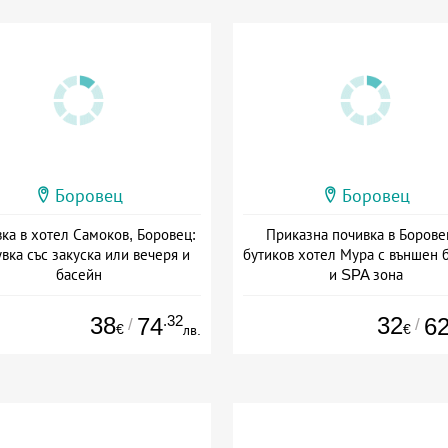
Боровец
Боровец
ка в хотел Самоков, Боровец:
Приказна почивка в Борове
вка със закуска или вечеря и
бутиков хотел Мура с външен 
басейн
и SPA зона
а: 29.05 - 30.09 + полупансион
Дата: 13.03 - 30.09 + закуск
38
.32
32
74
6
/
/
€
€
лв.