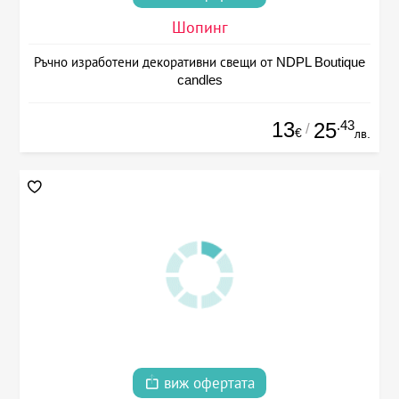
Шопинг
Ръчно изработени декоративни свещи от NDPL Boutique
candles
13
.43
25
/
€
лв.
виж офертата