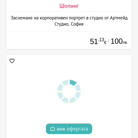
Шопинг
Заснемане на корпоративен портрет в студио от Артмейд
Студио, София
.13
100
51
/
лв.
€
виж офертата