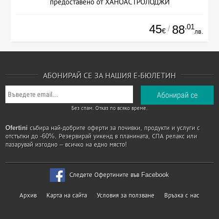
предоставено от ХАНОАСТРОЛОДЖИ
45
.01
88
/
€
лв.
АБОНИРАЙ СЕ ЗА НАШИЯ Е-БЮЛЕТИН
Без спам. Отказ по всяко време.
Ofertini
събира най-добрите оферти за почивки, продукти и услуги с
отстъпки до -60%. Резервирай уикенд в планината, СПА релакс или
пазарувай изгодно – всичко на едно място!
Следете Офертините във Facebook
Архив
Карта на сайта
Условия за ползване
Връзка с нас