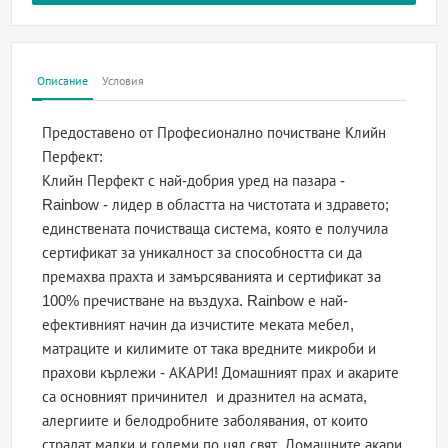
Описание
Условия
Предоставено от Професионално почистване Клийн
Перфект:
Клийн Перфект с най-добрия уред на пазара -
Rainbow - лидер в областта на чистотата и здравето;
единствената почистваща система, която е получила
сертификат за уникалност за способността си да
премахва прахта и замърсяванията и сертификат за
100% пречистване на въздуха. Rainbow е най-
ефективният начин да изчистите меката мебел,
матраците и килимите от така вредните микроби и
прахови кърлежи - АКАРИ! Домашният прах и акарите
са основният причинител и дразнител на асмата,
алергиите и белодробните заболявания, от които
страдат малки и големи по цял свят. Домашните акари