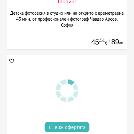
Шопинг
Детска фотосесия в студио или на открито с времетраене
45 мин. от професионален фотограф Чавдар Арсов,
София
.51
89
45
/
лв.
€
виж офертата