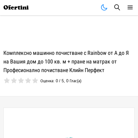
Почивки
Стоки
В града
Всички оферти
Ofertini
Комплексно машинно почистване с Rainbow от А до Я
на Вашия дом до 100 кв. м + пране на матрак от
Професионално почистване Клийн Перфект
Оценка:
0
/
5
,
0
Глас(а)