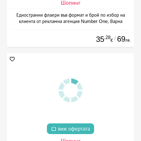
Шопинг
Едностранни флаери във формат и брой по избор на
клиента от рекламна агенция Number One, Варна
.28
69
35
/
лв.
€
виж офертата
Шопинг