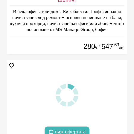
И нека офисът или домът Ви заблести: Професионално
почистване след ремонт + основно почистване на баня,
кухня и прозорци, почистване на офиси или абонаментно
почистване от MS Manage Group, София
280
.63
547
/
€
лв.
виж офертата