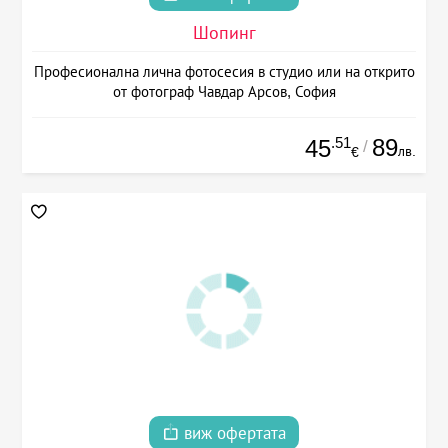
Шопинг
Професионална лична фотосесия в студио или на открито
от фотограф Чавдар Арсов, София
.51
89
45
/
лв.
€
виж офертата