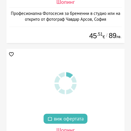
Шопинг
Професионална Фотосесия за бременни в студио или на
открито от фотограф Чавдар Арсов, София
.51
89
45
/
лв.
€
виж офертата
Шопинг