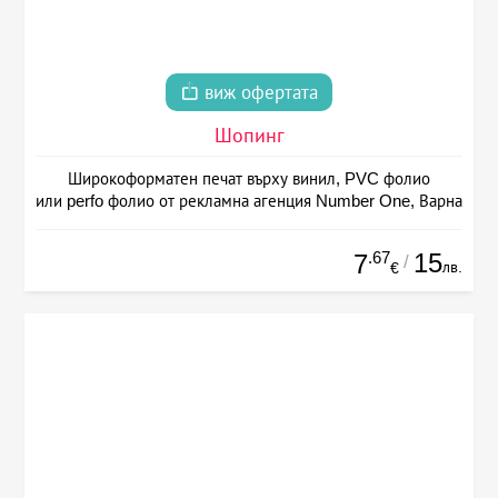
виж офертата
Шопинг
Широкоформатен печат върху винил, PVC фолио
или perfo фолио от рекламна агенция Number One, Варна
.67
15
7
/
лв.
€