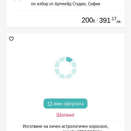
по избор от Артмейд Студио, София
200
.17
391
/
€
лв.
виж офертата
Шопинг
Изготвяне на личен астрологичен хороскоп,