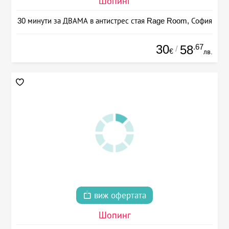
Шопинг
30 минути за ДВАМА в антистрес стая Rage Room, София
30
.67
58
/
€
лв.
виж офертата
Шопинг