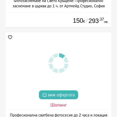
Фотозаснемане на Свето Кръщене: Професионално
заснемане в църква до 1 ч. от Артмейд Студио, София
150
.37
293
/
€
лв.
виж офертата
Шопинг
Професионална сватбена фотосесия до 2 часа и локация