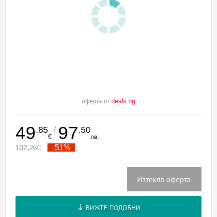
оферта от
deals.bg
49
97
/
.85
.50
€
лв.
102.26
€
-51%
Изтекла оферта
ВИЖТЕ ПОДОБНИ