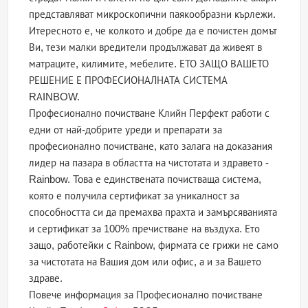
представляват микроскопични паякообразни кърлежи.
Итересното е, че колкото и добре да е почистен домът
Ви, тези малки вредители продължават да живеят в
матраците, килимите, мебелите. ЕТО ЗАЩО ВАШЕТО
РЕШЕНИЕ Е ПРОФЕСИОНАЛНАТА СИСТЕМА
RАINBOW.
Професионално почистване Клийн Перфект работи с
едни от най-добрите уреди и препарати за
професионално почистване, като залага на доказания
лидер на пазара в областта на чистотата и здравето -
Rainbow. Toва е единствената почистваща система,
която е получила сертификат за уникалност за
способността си да премахва прахта и замърсяванията
и сертификат за 100% пречистване на въздуха. Ето
защо, работейки с Rainbow, фирмата се грижи не само
за чистотата на Вашия дом или офис, а и за Вашето
здраве.
Повече информация за Професионално почистване