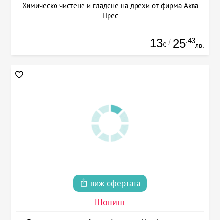
Химическо чистене и гладене на дрехи от фирма Аква
Прес
13
.43
25
/
€
лв.
виж офертата
Шопинг