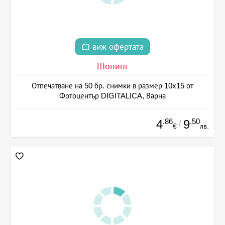
виж офертата
Шопинг
Отпечатване на 50 бр. снимки в размер 10х15 от
Фотоцентър DIGITALICA, Варна
.86
.50
4
9
/
€
лв.