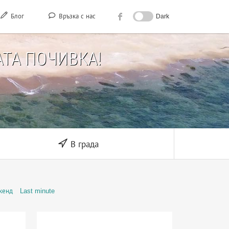
Блог
Връзка с нас
Dark
ТА ПОЧИВКА!
В града
кенд
Last minute