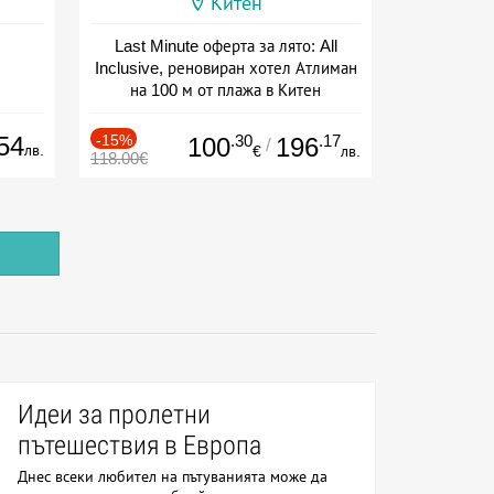
Китен
Last Minute оферта за лято: All
Inclusive, реновиран хотел Атлиман
на 100 м от плажа в Китен
Дата: 01.06 - 29.09 + all inclusive
54
-15%
.30
.17
100
196
/
лв.
€
лв.
118.00€
Идеи за пролетни
пътешествия в Европа
Днес всеки любител на пътуванията може да