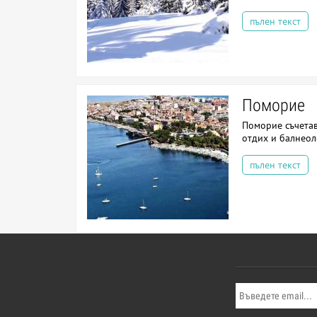
пълен текст
Поморие
Поморие съчетав
отдих и балнео
пълен текст