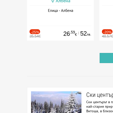
Албена
Елица - Албена
-25%
.59
52
-20%
26
/
лв.
€
35.54€
48.57€
Ски центъ
Ски центърът в 
най-стария прир
Витоша, в близо