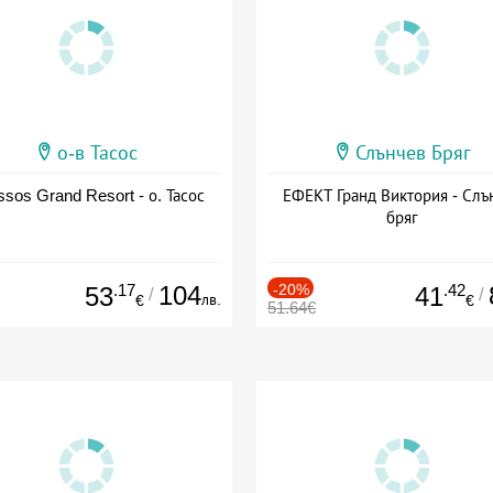
о-в Тасос
Слънчев Бряг
sos Grand Resort - о. Тасос
ЕФЕКТ Гранд Виктория - Слъ
бряг
.17
104
-20%
.42
53
41
/
/
лв.
€
€
51.64€