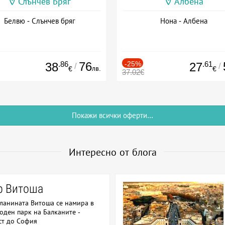
Слънчев Бряг
Албена
Белвю - Слънчев бряг
Нона - Албена
.86
76
-25%
.61
38
27
/
/
лв.
€
€
37.02€
Покажи всички оферти...
Интересно от блога
р Витоша
планината Витоша се намира в
оден парк на Балканите -
ст до София