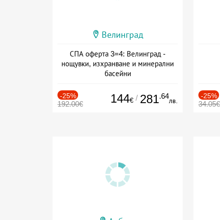
Велинград
СПА оферта 3=4: Велинград -
нощувки, изхранване и минерални
басейни
Дата: 01.07 - 30.09 + полупансион
-25%
144
.64
-25%
281
/
€
лв.
192.00€
34.05€