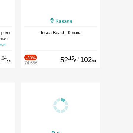
Кавала
град с
Tosca Beach- Кавала
акет
ион
.04
-30%
.15
102
1
52
/
лв.
лв.
€
74.65€