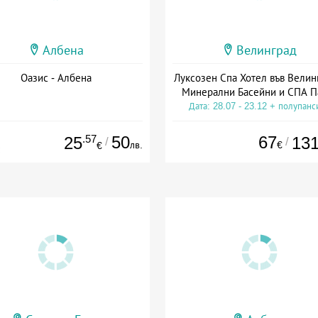
Албена
Велинград
Оазис - Албена
Луксозен Спа Хотел във Велин
Минерални Басейни и СПА П
Дата: 28.07 - 23.12 + полупанс
.57
50
67
25
13
/
/
лв.
€
€