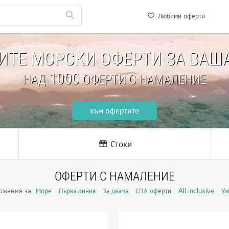
Любими оферти
НИТЕ
МОРСКИ ОФЕРТИ
ЗА ВАША
1000
НАД
ОФЕРТИ С НАМАЛЕНИЕ
към офертите
Стоки
ОФЕРТИ С НАМАЛЕНИЕ
ожения за
Море
Първа линия
За двама
СПА оферти
All inclusive
Уи