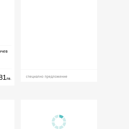
нчев
81
специално предложение
лв.