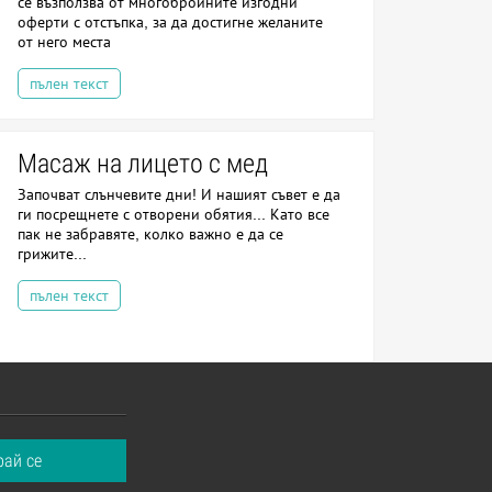
се възползва от многобройните изгодни
оферти с отстъпка, за да достигне желаните
от него места
пълен текст
Масаж на лицето с мед
Започват слънчевите дни! И нашият съвет е да
ги посрещнете с отворени обятия... Като все
пак не забравяте, колко важно е да се
грижите...
пълен текст