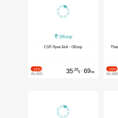
Обзор
СОЛ Луна Бей - Обзор
Thas
-15%
.28
69
-15%
35
/
лв.
€
41.42€
62.38€