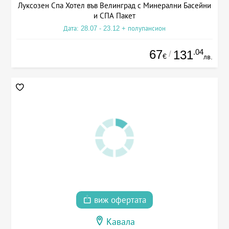
Луксозен Спа Хотел във Велинград с Минерални Басейни
и СПА Пакет
Дата: 28.07 - 23.12 + полупансион
67
.04
131
/
€
лв.
виж офертата
Кавала