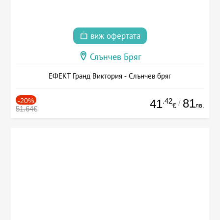
виж офертата
Слънчев Бряг
ЕФЕКТ Гранд Виктория - Слънчев бряг
-20%
.42
81
41
/
лв.
€
51.64€