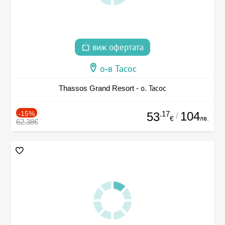
виж офертата
о-в Тасос
Thassos Grand Resort - о. Тасос
-15%
.17
104
53
/
лв.
€
62.38€