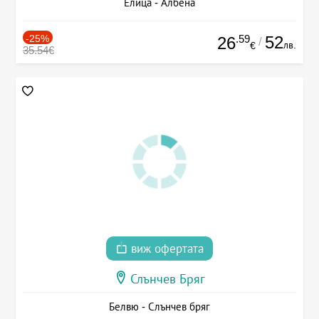
Елица - Албена
-25%
.59
52
26
/
лв.
€
35.54€
виж офертата
Слънчев Бряг
Белвю - Слънчев бряг