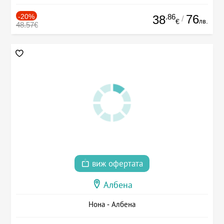
-20%
.86
76
38
/
лв.
€
48.57€
виж офертата
Албена
Нона - Албена