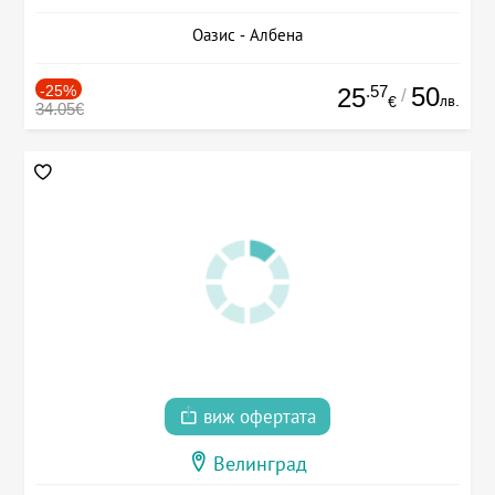
Оазис - Албена
-25%
.57
50
25
/
лв.
€
34.05€
виж офертата
Велинград