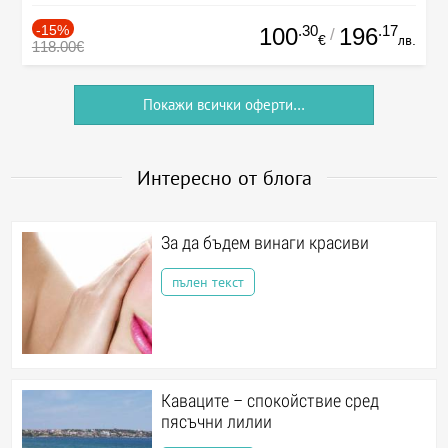
-15%
.30
.17
100
196
/
€
лв.
118.00€
Покажи всички оферти...
Интересно от блога
За да бъдем винаги красиви
пълен текст
Каваците – спокойствие сред
пясъчни лилии