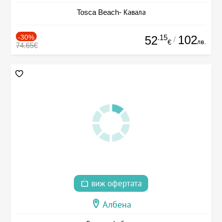
Tosca Beach- Кавала
-30%
.15
102
52
/
лв.
€
74.65€
виж офертата
Албена