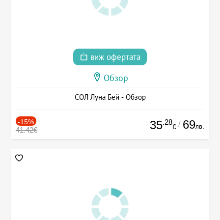
виж офертата
Обзор
СОЛ Луна Бей - Обзор
-15%
.28
69
35
/
лв.
€
41.42€