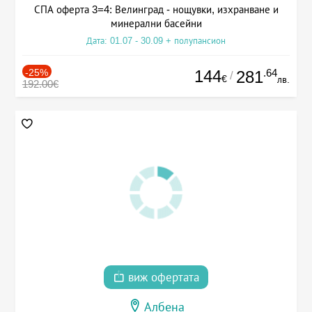
СПА оферта 3=4: Велинград - нощувки, изхранване и
минерални басейни
Дата: 01.07 - 30.09 + полупансион
-25%
144
.64
281
/
€
лв.
192.00€
виж офертата
Албена