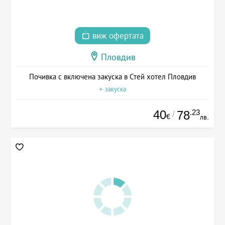
виж офертата
Пловдив
Почивка с включена закуска в Стей хотел Пловдив
+ закуска
40
.23
78
/
€
лв.