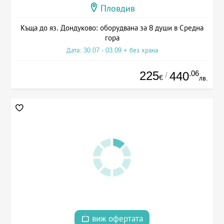
Пловдив
Къща до яз. Дондуково: оборудвана за 8 души в Средна
гора
Дата: 30.07 - 03.09 + без храна
225
.06
440
/
€
лв.
виж офертата