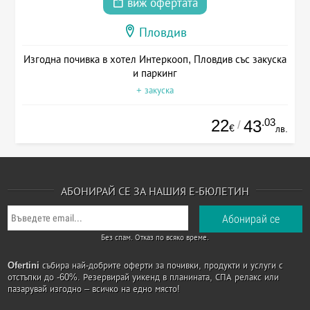
виж офертата
Пловдив
Изгодна почивка в хотел Интеркооп, Пловдив със закуска
и паркинг
+ закуска
22
.03
43
/
€
лв.
АБОНИРАЙ СЕ ЗА НАШИЯ Е-БЮЛЕТИН
Без спам. Отказ по всяко време.
Ofertini
събира най-добрите оферти за почивки, продукти и услуги с
отстъпки до -60%. Резервирай уикенд в планината, СПА релакс или
пазарувай изгодно – всичко на едно място!