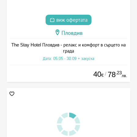
виж офертата
Пловдив
The Stay Hotel Пловдив - релакс и комфорт в сърцето на
града
Дата: 05.05 - 30.09 + закуска
40
.23
78
/
€
лв.