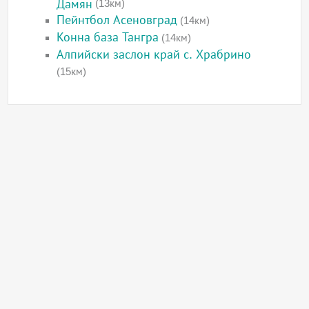
Дамян
(13км)
Пейнтбол Асеновград
(14км)
Конна база Тангра
(14км)
Алпийски заслон край с. Храбрино
(15км)