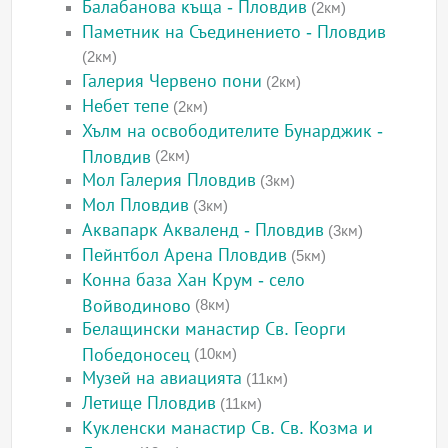
Балабанова къща - Пловдив
(2км)
Паметник на Съединението - Пловдив
(2км)
Галерия Червено пони
(2км)
Небет тепе
(2км)
Хълм на освободителите Бунарджик -
Пловдив
(2км)
Мол Галерия Пловдив
(3км)
Мол Пловдив
(3км)
Аквапарк Акваленд - Пловдив
(3км)
Пейнтбол Арена Пловдив
(5км)
Конна база Хан Крум - село
Войводиново
(8км)
Белащински манастир Св. Георги
Победоносец
(10км)
Музей на авиацията
(11км)
Летище Пловдив
(11км)
Кукленски манастир Св. Св. Козма и