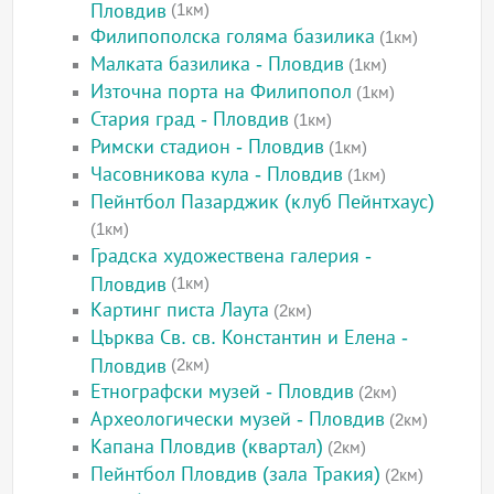
Пловдив
(1км)
Филипополска голяма базилика
(1км)
Малката базилика - Пловдив
(1км)
Източна порта на Филипопол
(1км)
Стария град - Пловдив
(1км)
Римски стадион - Пловдив
(1км)
Часовникова кула - Пловдив
(1км)
Пейнтбол Пазарджик (клуб Пейнтхаус)
(1км)
Градска художествена галерия -
Пловдив
(1км)
Картинг писта Лаута
(2км)
Църква Св. св. Константин и Елена -
Пловдив
(2км)
Етнографски музей - Пловдив
(2км)
Археологически музей - Пловдив
(2км)
Капана Пловдив (квартал)
(2км)
Пейнтбол Пловдив (зала Тракия)
(2км)