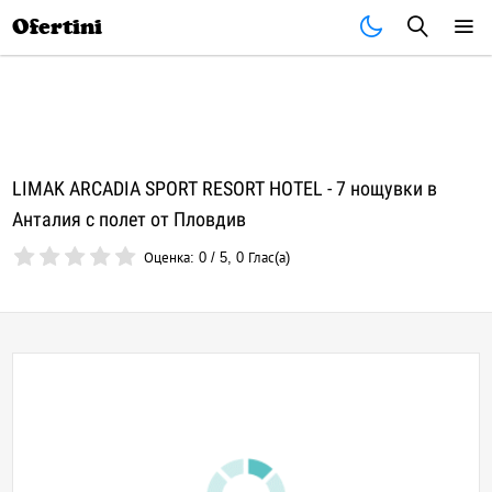
Почивки
Стоки
В града
Всички оферти
Ofertini
LIMAK ARCADIA SPORT RESORT HOTEL - 7 нощувки в
Анталия с полет от Пловдив
Оценка:
0
/
5
,
0
Глас(а)