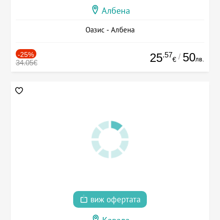
Албена
Оазис - Албена
-25%
.57
50
25
/
лв.
€
34.05€
виж офертата