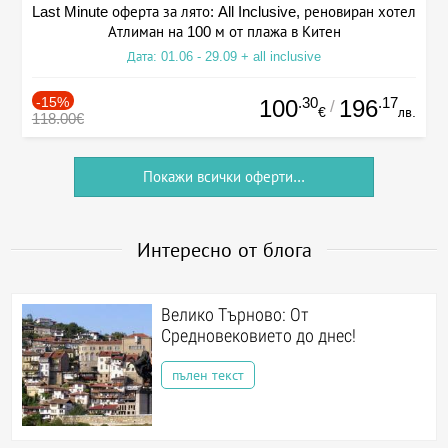
Last Minute оферта за лято: All Inclusive, реновиран хотел
Атлиман на 100 м от плажа в Китен
Дата: 01.06 - 29.09 + all inclusive
-15%
.30
.17
100
196
/
€
лв.
118.00€
Покажи всички оферти...
Интересно от блога
Велико Търново: От
Средновековието до днес!
пълен текст