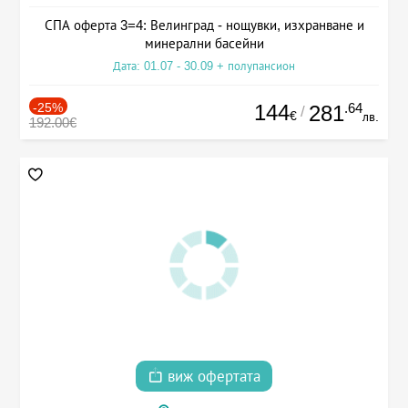
СПА оферта 3=4: Велинград - нощувки, изхранване и
минерални басейни
Дата: 01.07 - 30.09 + полупансион
-25%
144
.64
281
/
€
лв.
192.00€
виж офертата