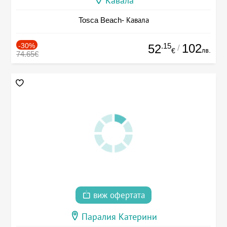
Кавала
Tosca Beach- Кавала
-30%
.15
102
52
/
лв.
€
74.65€
виж офертата
Паралия Катерини