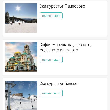
Ски курортът Пампорово
пълен текст
София – среща на древното,
модерното и вечното
пълен текст
Ски курортът Банско
пълен текст