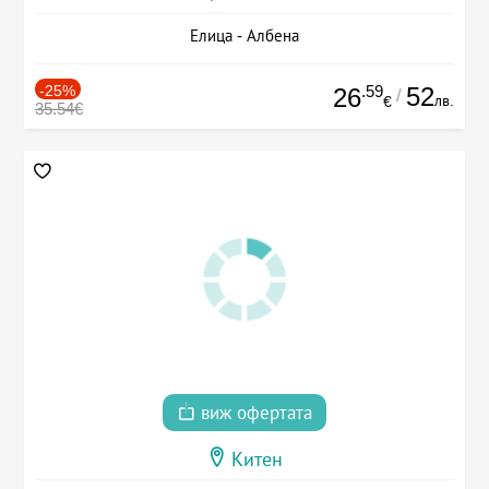
Елица - Албена
-25%
.59
52
26
/
лв.
€
35.54€
виж офертата
Китен