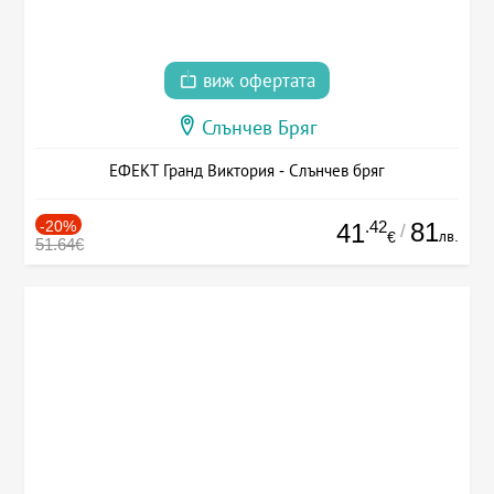
виж офертата
Слънчев Бряг
ЕФЕКТ Гранд Виктория - Слънчев бряг
-20%
.42
81
41
/
лв.
€
51.64€