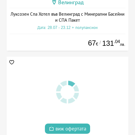
Велинград
Луксозен Спа Хотел във Велинград с Минерални Басейни
и СПА Пакет
Дата: 28.07 - 23.12 + полупансион
67
.04
131
/
€
лв.
виж офертата