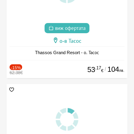
виж офертата
о-в Тасос
Thassos Grand Resort - о. Тасос
-15%
.17
104
53
/
лв.
€
62.38€