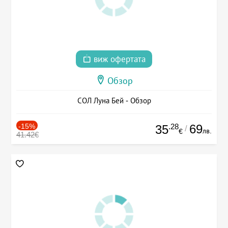
виж офертата
Обзор
СОЛ Луна Бей - Обзор
-15%
.28
69
35
/
лв.
€
41.42€