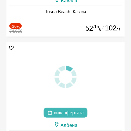
Кавала
Tosca Beach- Кавала
-30%
.15
102
52
/
лв.
€
74.65€
виж офертата
Албена