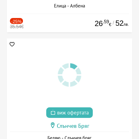
Елица - Албена
-25%
.59
52
26
/
лв.
€
35.54€
виж офертата
Слънчев Бряг
Белвю - Слънчев бряг