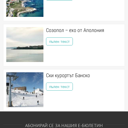
Созопол – ехо от Аполония
пълен текст
Ски курортът Банско
пълен текст
АБОНИРАЙ СЕ ЗА НАШИЯ Е-БЮЛЕТИН