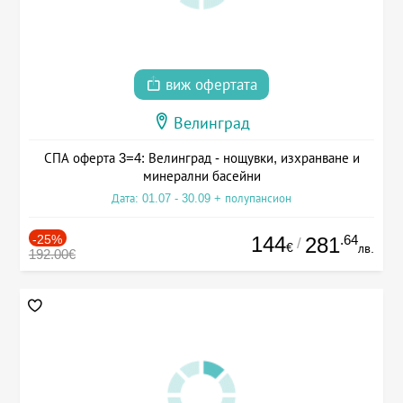
виж офертата
Велинград
СПА оферта 3=4: Велинград - нощувки, изхранване и
минерални басейни
Дата: 01.07 - 30.09 + полупансион
-25%
144
.64
281
/
€
лв.
192.00€