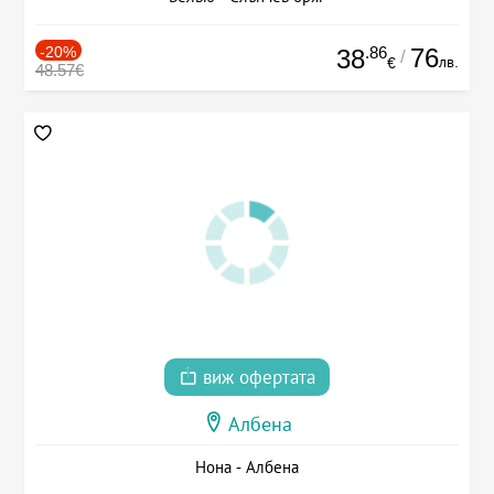
-20%
.86
76
38
/
лв.
€
48.57€
виж офертата
Албена
Нона - Албена