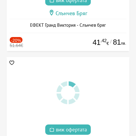
виж офертата
Слънчев Бряг
ЕФЕКТ Гранд Виктория - Слънчев бряг
-20%
.42
81
41
/
лв.
€
51.64€
виж офертата