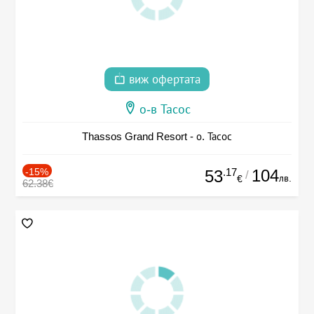
виж офертата
о-в Тасос
Thassos Grand Resort - о. Тасос
-15%
.17
104
53
/
лв.
€
62.38€