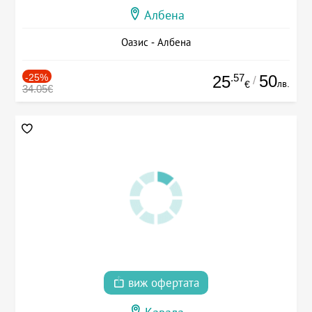
Албена
Оазис - Албена
-25%
.57
50
25
/
лв.
€
34.05€
виж офертата