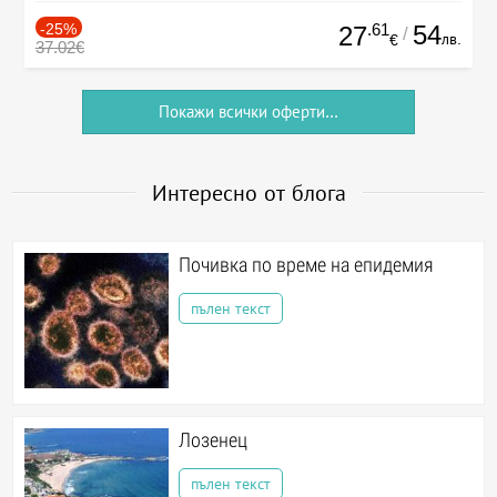
-25%
.61
54
27
/
лв.
€
37.02€
Покажи всички оферти...
Интересно от блога
Почивка по време на епидемия
пълен текст
Лозенец
пълен текст