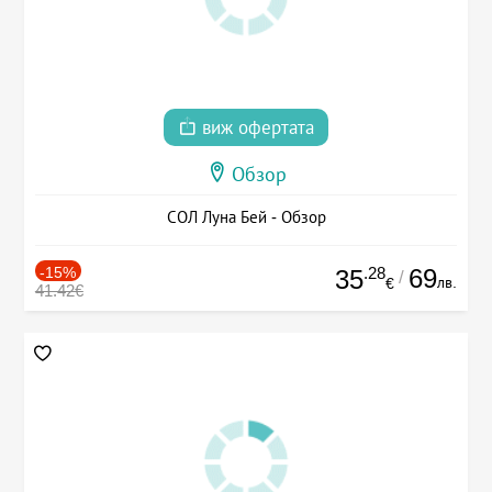
виж офертата
Обзор
СОЛ Луна Бей - Обзор
-15%
.28
69
35
/
лв.
€
41.42€