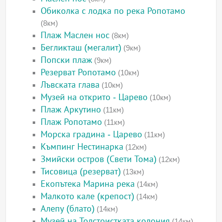
Обиколка с лодка по река Ропотамо
(8км)
Плаж Маслен нос
(8км)
Бегликташ (мегалит)
(9км)
Попски плаж
(9км)
Резерват Ропотамо
(10км)
Лъвската глава
(10км)
Музей на открито - Царево
(10км)
Плаж Аркутино
(11км)
Плаж Ропотамо
(11км)
Морска градина - Царево
(11км)
Къмпинг Нестинарка
(12км)
Змийски остров (Свети Тома)
(12км)
Тисовица (резерват)
(13км)
Екопътека Марина река
(14км)
Малкото кале (крепост)
(14км)
Алепу (блато)
(14км)
Музей на Толстоистката колония
(14км)