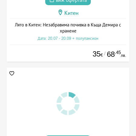
виж офертата
Китен
Лято в Китен: Незабравима почивка в Къща Демира с
хранене
Дата: 20.07 - 20.09 + полупансион
35
.45
68
/
€
лв.