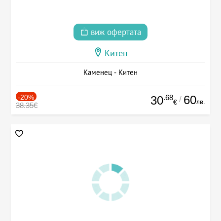
виж офертата
Китен
Каменец - Китен
-20%
.68
60
30
/
лв.
€
38.35€