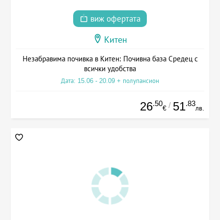
виж офертата
Китен
Незабравима почивка в Китен: Почивна база Средец с
всички удобства
Дата: 15.06 - 20.09 + полупансион
.50
.83
26
51
/
€
лв.