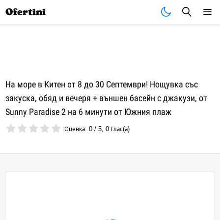
Почивки
Стоки
В града
Всички оферти
Ofertini
На море в Китен от 8 до 30 Септември! Нощувка със
закуска, обяд и вечеря + външен басейн с джакузи, от
Sunny Paradise 2 на 6 минути от Южния плаж
Оценка:
0
/
5
,
0
Глас(а)