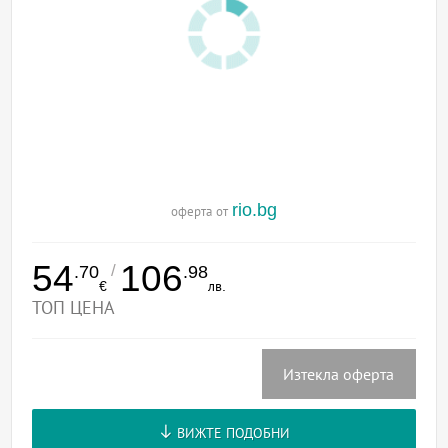
rio.bg
оферта от
54
106
/
.70
.98
€
лв.
ТОП ЦЕНА
Изтекла оферта
ВИЖТЕ ПОДОБНИ