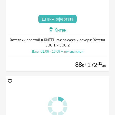
виж офертата
Китен
Хотелски престой в КИТЕН със закуска и вечеря: Хотели
ЕОС 1 и ЕОС 2
Дата: 01.06 - 16.09 + полупансион
88
.11
172
/
€
лв.