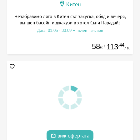
Китен
Незабравимо лято в Китен със закуска, обяд и вечеря,
външен басейн и джакузи в хотел Съни Парадайз
Дата: 01.05 - 30.09 + пълен пансион
58
.44
113
/
€
лв.
виж офертата