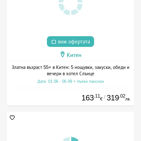
виж офертата
Китен
Златна възраст 55+ в Китен: 5 нощувки, закуски, обеди и
вечери в хотел Слънце
Дата: 01.06 - 06.09 + пълен пансион
.11
.02
163
319
/
€
лв.