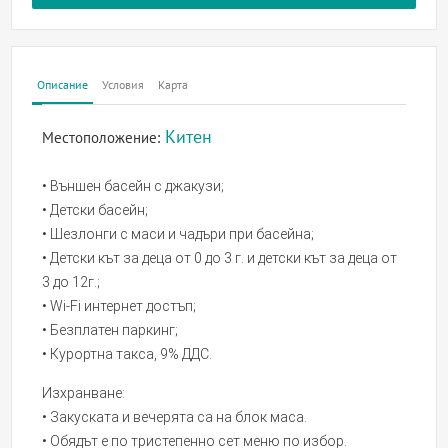
Описание
Условия
Карта
Китен
Местоположение:
• Външен басейн с джакузи;
• Детски басейн;
• Шезлонги с маси и чадъри при басейна;
• Детски кът за деца от 0 до 3 г. и детски кът за деца от
3 до 12г.;
• Wi-Fi интернет достъп;
• Безплатен паркинг;
• Курортна такса, 9% ДДС.
Изхранване:
• Закуската и вечерята са на блок маса.
• Обядът е по тристепенно сет меню по избор.