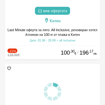
виж офертата
Китен
Last Minute оферта за лято: All Inclusive, реновиран хотел
Атлиман на 100 м от плажа в Китен
Дата: 01.06 - 29.09 + all inclusive
-15%
.30
.17
100
196
/
€
лв.
118.00€