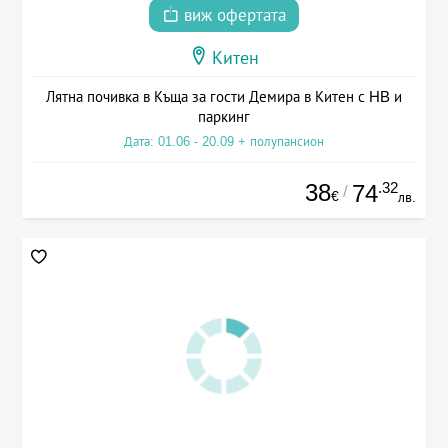
виж офертата
Китен
Лятна почивка в Къща за гости Демира в Китен с HB и
паркинг
Дата: 01.06 - 20.09 + полупансион
38
.32
74
/
€
лв.