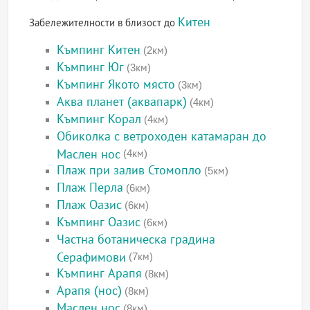
Китен
Забележителности в близост до
Къмпинг Китен
(2км)
Къмпинг Юг
(3км)
Къмпинг Якото място
(3км)
Аква планет (аквапарк)
(4км)
Къмпинг Корал
(4км)
Обиколка с ветроходен катамаран до
Маслен нос
(4км)
Плаж при залив Стомопло
(5км)
Плаж Перла
(6км)
Плаж Оазис
(6км)
Къмпинг Оазис
(6км)
Частна ботаническа градина
Серафимови
(7км)
Къмпинг Арапя
(8км)
Арапя (нос)
(8км)
Маслен нос
(8км)