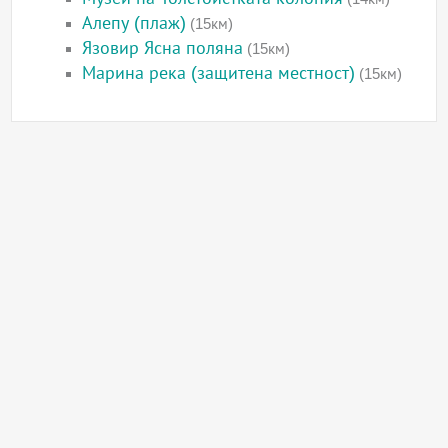
Алепу (плаж)
(15км)
Язовир Ясна поляна
(15км)
Марина река (защитена местност)
(15км)