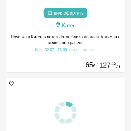
виж офертата
Китен
Почивка в Китен в хотел Лотос близо до плаж Атлиман с
включено хранене
Дата: 02.07 - 15.09 + пълен пансион
65
.13
127
/
€
лв.