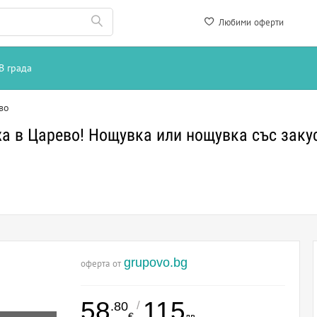
Любими оферти
В града
во
а в Царево! Нощувка или нощувка със закуск
grupovo.bg
оферта от
58
115
/
.80
€
лв.