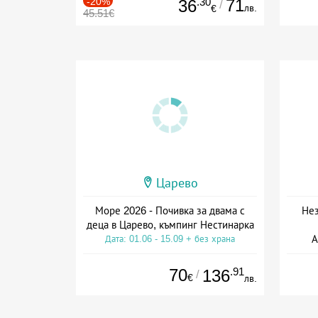
-20%
.30
71
36
/
лв.
€
45.51€
Царево
Море 2026 - Почивка за двама с
Нез
деца в Царево, къмпинг Нестинарка
А
Дата: 01.06 - 15.09 + без храна
Дат
70
.91
136
/
€
лв.