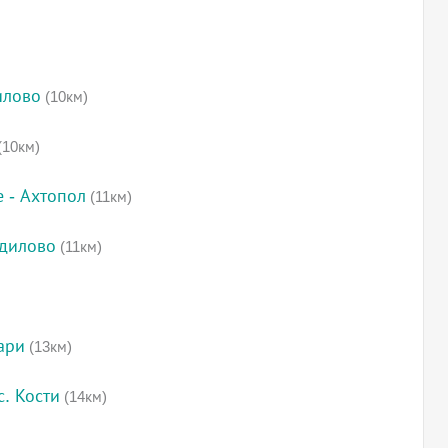
илово
(10км)
(10км)
 - Ахтопол
(11км)
одилово
(11км)
ари
(13км)
с. Кости
(14км)