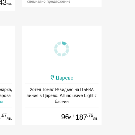
43
специално предложение
лв.
Царево
нарка,
Хотел Томас Резидънс на ПЪРВА
чарова
линия в Царево: All inclusive Light с
басейн
на
Дата: 06.08 - 22.09 + all inclusive
.67
96
.76
8
187
/
€
лв.
лв.