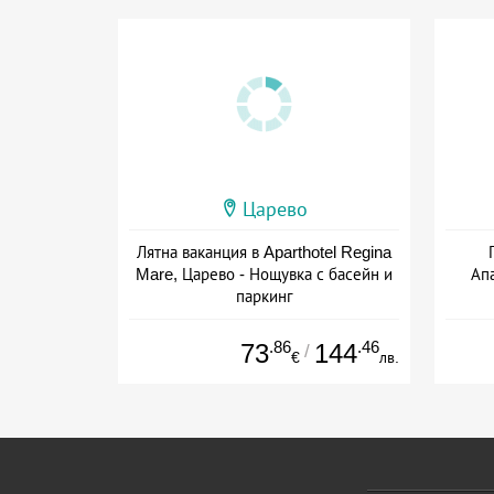
Царево
Лятна ваканция в Aparthotel Regina
Mare, Царево - Нощувка с басейн и
Ап
паркинг
+ без храна
.86
.46
73
144
/
€
лв.