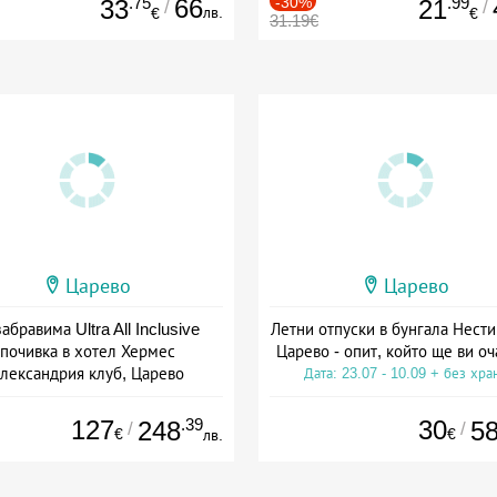
.75
66
-30%
.99
33
21
/
/
лв.
€
€
31.19€
Царево
Царево
абравима Ultra All Inclusive
Летни отпуски в бунгала Нести
почивка в хотел Хермес
Царево - опит, който ще ви о
лександрия клуб, Царево
Дата: 23.07 - 10.09 + без хра
а: 15.07 - 19.09 + all inclusive
127
.39
30
248
5
/
/
€
€
лв.