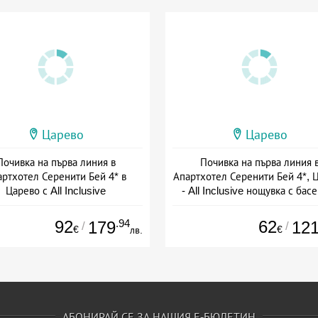
Царево
Царево
Почивка на първа линия в
Почивка на първа линия 
артхотел Серенити Бей 4* в
Апартхотел Серенити Бей 4*, 
Царево с All Inclusive
- All Inclusive нощувка с бас
чадър
+ all inclusive
+ all inclusive
92
.94
62
179
12
/
/
€
€
лв.
АБОНИРАЙ СЕ ЗА НАШИЯ Е-БЮЛЕТИН