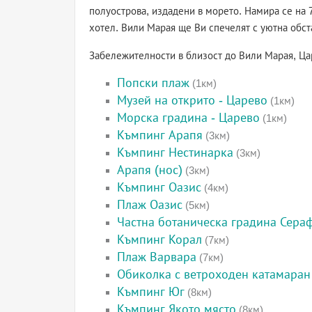
полуострова, издадени в морето. Намира се на 
хотел. Вили Марая ще Ви спечелят с уютна обст
Забележителности в близост до Вили Марая, Ц
Попски плаж
(1км)
Музей на открито - Царево
(1км)
Морска градина - Царево
(1км)
Къмпинг Арапя
(3км)
Къмпинг Нестинарка
(3км)
Арапя (нос)
(3км)
Къмпинг Оазис
(4км)
Плаж Оазис
(5км)
Частна ботаническа градина Сера
Къмпинг Корал
(7км)
Плаж Варвара
(7км)
Обиколка с ветроходен катамаран
Къмпинг Юг
(8км)
Къмпинг Якото място
(8км)