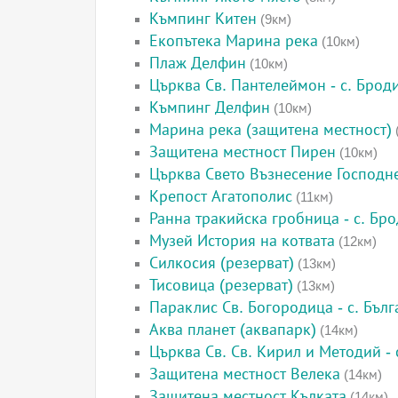
Къмпинг Китен
(9км)
Екопътека Марина река
(10км)
Плаж Делфин
(10км)
Църква Св. Пантелеймон - с. Брод
Къмпинг Делфин
(10км)
Марина река (защитена местност)
Защитена местност Пирен
(10км)
Църква Свето Възнесение Господне
Крепост Агатополис
(11км)
Ранна тракийска гробница - с. Бр
Музей История на котвата
(12км)
Силкосия (резерват)
(13км)
Тисовица (резерват)
(13км)
Параклис Св. Богородица - с. Бълг
Аква планет (аквапарк)
(14км)
Църква Св. Св. Кирил и Методий - 
Защитена местност Велека
(14км)
Защитена местност Кълката
(14км)