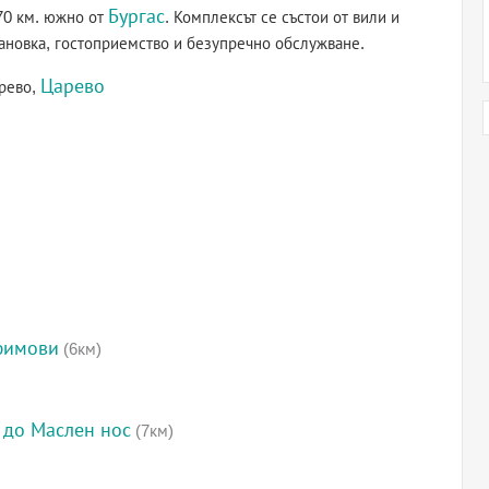
Бургас
70 км. южно от
. Комплексът се състои от вили и
ановка, гостоприемство и безупречно обслужване.
Царево
арево,
фимови
(6км)
 до Маслен нос
(7км)