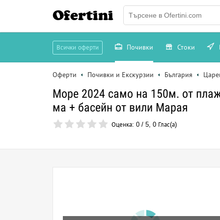
Ofertini
Почивки
Стоки
Всички оферти
Оферти
Почивки и Екскурзии
България
Царе
Море 2024 само на 150м. от плаж
ма + басейн от вили Марая
Оценка:
0
/
5
,
0
Глас(а)