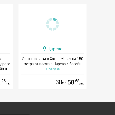
Царево
в
Лятна почивка в Хотел Марая на 150
Царево
метра от плажа в Царево с басейн
ейн и
+ закуска
.26
30
.68
1
58
/
€
лв.
лв.