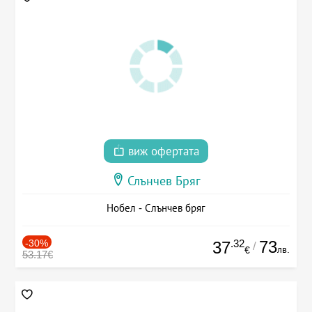
виж офертата
Слънчев Бряг
Нобел - Слънчев бряг
-30%
.32
73
37
/
лв.
€
53.17€