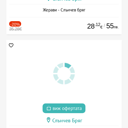
Жерави - Слънчев бряг
-20%
.12
55
28
/
лв.
€
35.28€
виж офертата
Слънчев Бряг