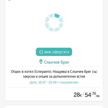
виж офертата
Слънчев Бряг
Отдих в хотел Есперанто: Нощувка в Слънчев бряг със
закуска и опция за допълнителни ястия
Дата: 16.07 - 25.09 + полупансион
28
.76
54
/
€
лв.