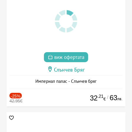
виж офертата
Слънчев Бряг
Империал палас - Слънчев бряг
-25%
.21
63
32
/
лв.
€
42.95€