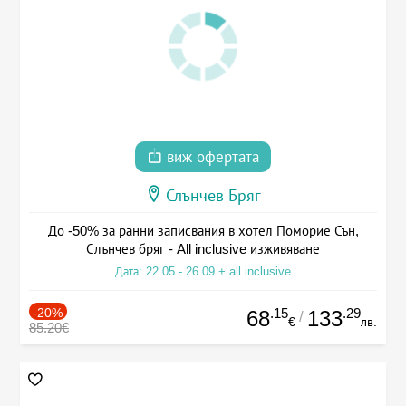
виж офертата
Слънчев Бряг
До -50% за ранни записвания в хотел Поморие Сън,
Слънчев бряг - All inclusive изживяване
Дата: 22.05 - 26.09 + all inclusive
-20%
.15
.29
68
133
/
€
лв.
85.20€