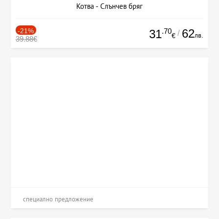
Котва - Слънчев бряг
-21%
.70
62
31
/
лв.
€
39.88€
специално предложение