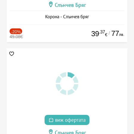
Слънчев Бряг
Корона - Слънчев бряг
-20%
.37
77
39
/
лв.
€
49.08€
виж офертата
Слънчев Бряг