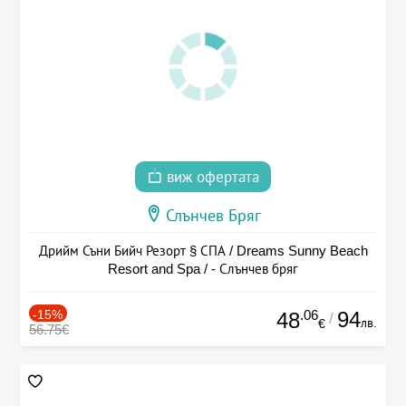
виж офертата
Слънчев Бряг
Дрийм Съни Бийч Резорт § СПА / Dreams Sunny Beach
Resort and Spa / - Слънчев бряг
-15%
.06
94
48
/
лв.
€
56.75€