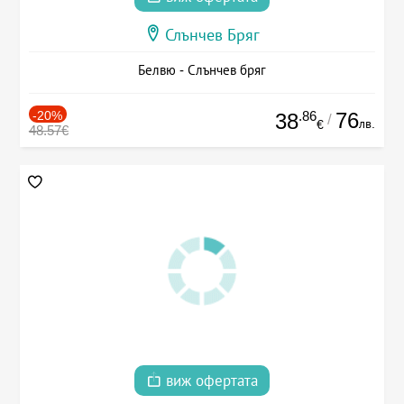
Слънчев Бряг
Белвю - Слънчев бряг
-20%
.86
76
38
/
лв.
€
48.57€
виж офертата