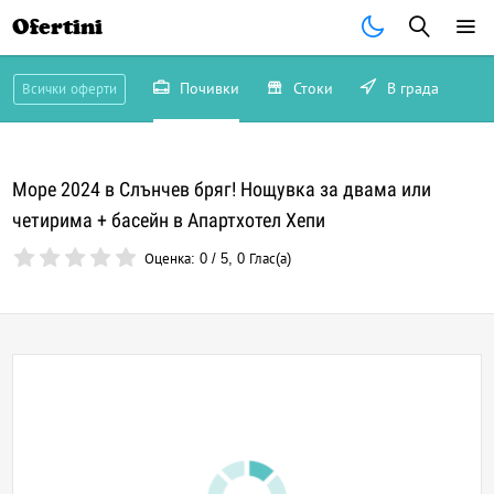
Ofertini
Почивки
Стоки
В града
Всички оферти
Море 2024 в Слънчев бряг! Нощувка за двама или
четирима + басейн в Апартхотел Хепи
Оценка:
0
/
5
,
0
Глас(а)