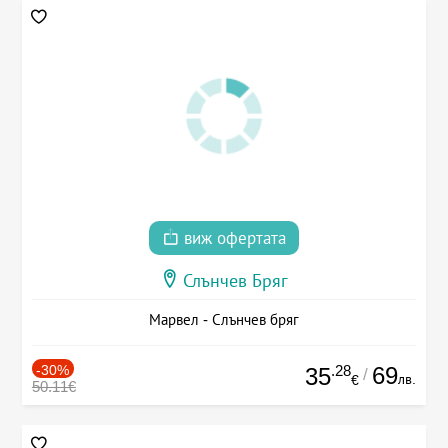
виж офертата
Слънчев Бряг
Марвел - Слънчев бряг
-30%
.28
69
35
/
лв.
€
50.11€