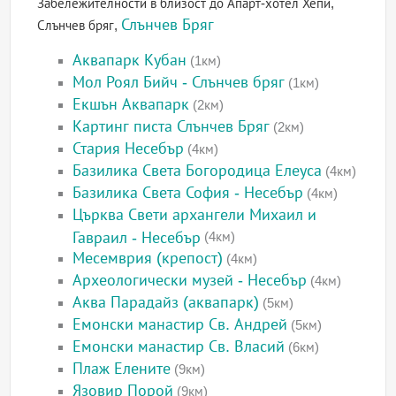
Забележителности в близост до Апарт-хотел Хепи,
Слънчев Бряг
Слънчев бряг,
Аквапарк Кубан
(1км)
Мол Роял Бийч - Слънчев бряг
(1км)
Екшън Аквапарк
(2км)
Картинг писта Слънчев Бряг
(2км)
Стария Несебър
(4км)
Базилика Света Богородица Елеуса
(4км)
Базилика Света София - Несебър
(4км)
Църква Свети архангели Михаил и
Гавраил - Несебър
(4км)
Месемврия (крепост)
(4км)
Археологически музей - Несебър
(4км)
Аква Парадайз (аквапарк)
(5км)
Емонски манастир Св. Андрей
(5км)
Емонски манастир Св. Власий
(6км)
Плаж Елените
(9км)
Язовир Порой
(9км)