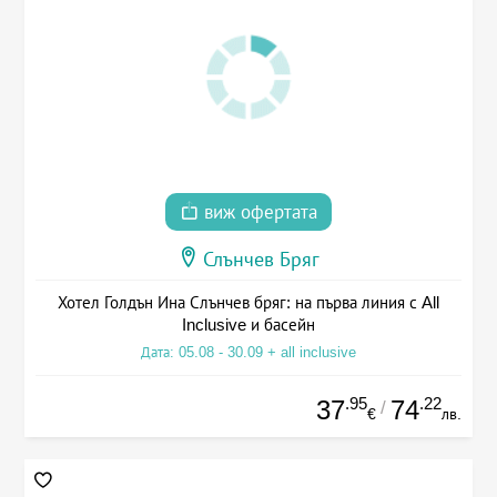
виж офертата
Слънчев Бряг
Хотел Голдън Ина Слънчев бряг: на първа линия с All
Inclusive и басейн
Дата: 05.08 - 30.09 + all inclusive
.95
.22
37
74
/
€
лв.