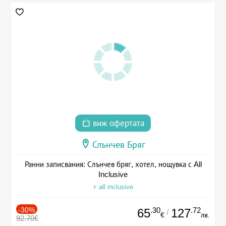
виж офертата
Слънчев Бряг
Ранни записвания: Слънчев бряг, хотел, нощувка с All
Inclusive
+ all inclusive
-30%
.30
.72
65
127
/
€
лв.
92.70€