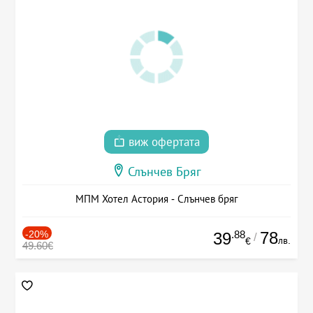
виж офертата
Слънчев Бряг
МПМ Хотел Астория - Слънчев бряг
-20%
.88
78
39
/
лв.
€
49.60€