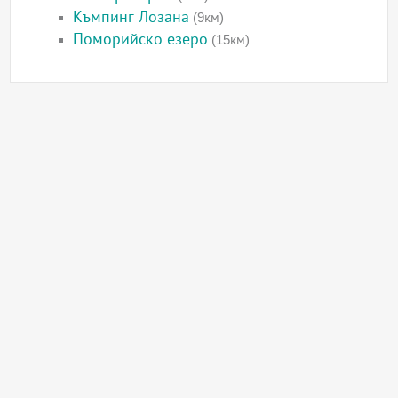
Къмпинг Лозана
(9км)
Поморийско езеро
(15км)