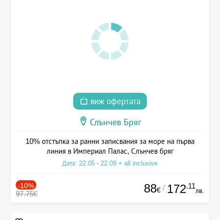
виж офертата
Слънчев Бряг
10% отстъпка за ранни записвания за море на първа
линия в Империал Палас, Слънчев бряг
Дата: 22.05 - 22.09 + all inclusive
-10%
88
.11
172
/
€
лв.
97.75€