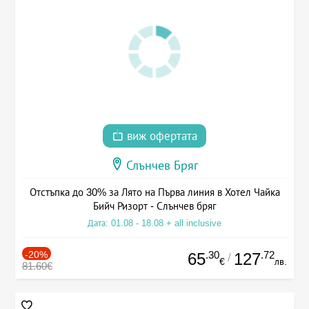
виж офертата
Слънчев Бряг
Отстъпка до 30% за Лято на Първа линия в Хотел Чайка
Бийч Ризорт - Слънчев бряг
Дата: 01.08 - 18.08 + all inclusive
-20%
.30
.72
65
127
/
€
лв.
81.60€