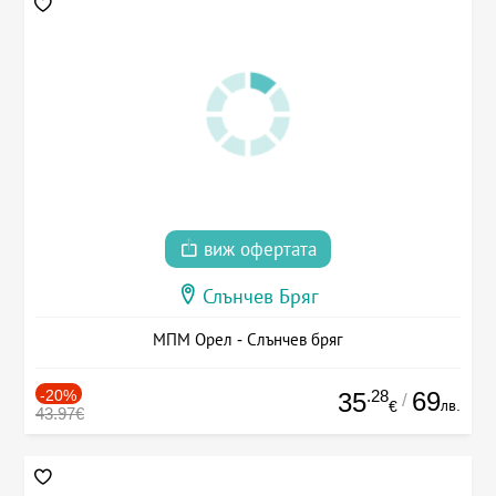
виж офертата
Слънчев Бряг
МПМ Орел - Слънчев бряг
-20%
.28
69
35
/
лв.
€
43.97€