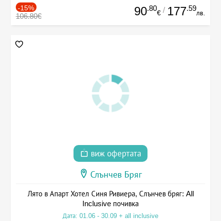
-15%
.80
.59
90
177
/
€
лв.
106.80€
виж офертата
Слънчев Бряг
Лято в Апарт Хотел Синя Ривиера, Слънчев бряг: All
Inclusive почивка
Дата: 01.06 - 30.09 + all inclusive