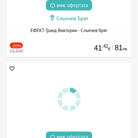
виж офертата
Слънчев Бряг
ЕФЕКТ Гранд Виктория - Слънчев бряг
-20%
.42
81
41
/
лв.
€
51.64€
виж офертата