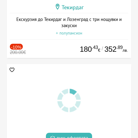
Текирдаг
Екскурзия до Текирдаг и Лозенград с три нощувки и
закуски
+ полупансион
-10%
.43
.89
180
352
/
€
лв.
200.00€