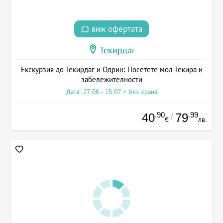
виж офертата
Текирдаг
Екскурзия до Текирдаг и Одрин: Посетете мол Текира и
забележителности
Дата: 27.06 - 15.07 + без храна
.90
.99
40
79
/
€
лв.