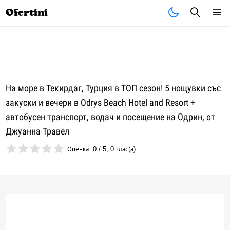
Почивки
Стоки
В града
Всички оферти
Ofertini
На море в Текирдаг, Турция в ТОП сезон! 5 нощувки със
закуски и вечери в Odrys Beach Hotel and Resort +
автобусен транспорт, водач и посещение на Одрин, от
Джуанна Травел
Оценка:
0
/
5
,
0
Глас(а)