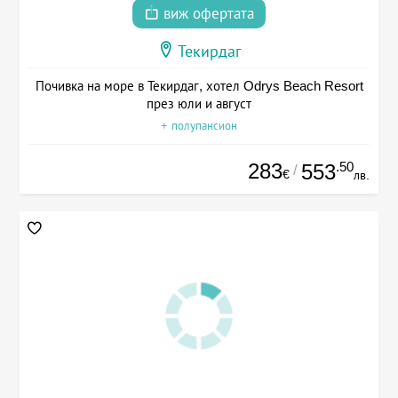
виж офертата
Текирдаг
Почивка на море в Текирдаг, хотел Odrys Beach Resort
през юли и август
+ полупансион
283
.50
553
/
€
лв.