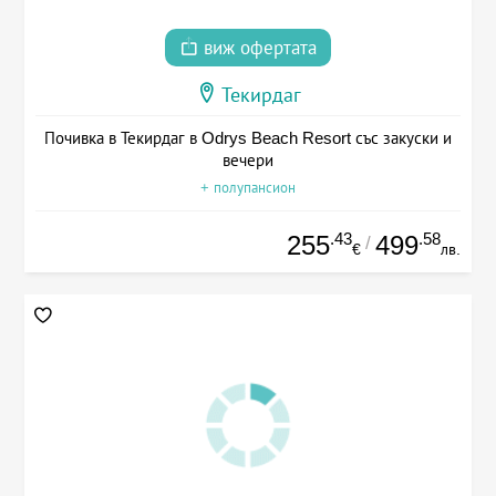
виж офертата
Текирдаг
Почивка в Текирдаг в Odrys Beach Resort със закуски и
вечери
+ полупансион
.43
.58
255
499
/
€
лв.