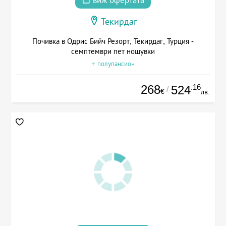
виж офертата
Текирдаг
Почивка в Одрис Бийч Резорт, Текирдаг, Турция -
семптември пет нощувки
+ полупансион
268
.16
524
/
€
лв.