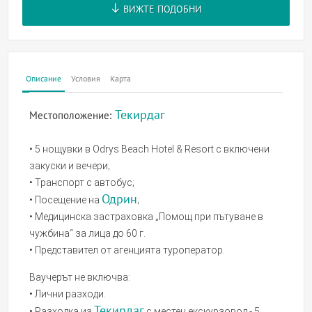
ВИЖТЕ ПОДОБНИ
Описание
Условия
Карта
Текирдаг
Местоположение:
• 5 нощувки в Odrys Beach Hotel & Resort с включени
закуски и вечери;
• Транспорт с автобус;
Одрин
• Посещение на
;
• Медицинска застраховка „Помощ при пътуване в
чужбина“ за лица до 60 г.
• Представител от агенцията туроператор.
Ваучерът не включва:
• Лични разходи.
Текирдаг
• Разходка из
с местен екскурзовод - 5