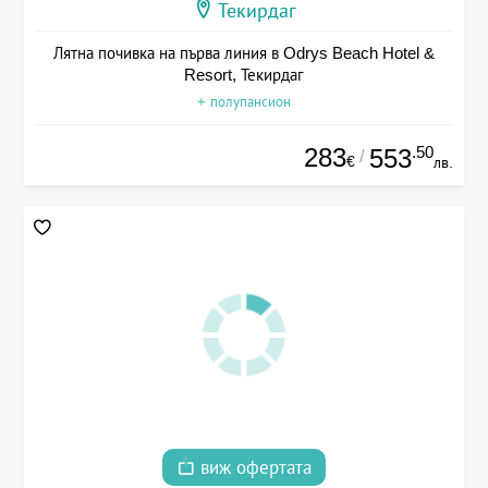
Текирдаг
Лятна почивка на първа линия в Odrys Beach Hotel &
Resort, Текирдаг
+ полупансион
283
.50
553
/
€
лв.
виж офертата