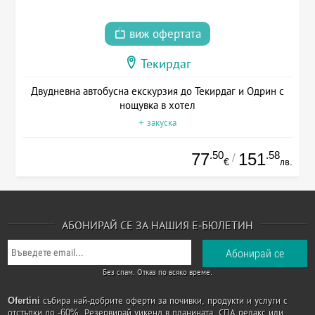
виж офертата
Текирдаг
Двудневна автобусна екскурзия до Текирдаг и Одрин с
нощувка в хотел
+ закуска
.50
.58
77
151
/
€
лв.
АБОНИРАЙ СЕ ЗА НАШИЯ Е-БЮЛЕТИН
Без спам. Отказ по всяко време.
Ofertini
събира най-добрите оферти за почивки, продукти и услуги с
отстъпки до -60%. Резервирай уикенд в планината, СПА релакс или