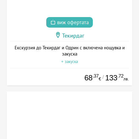
виж офертата
Текирдаг
Екскурзия до Текирдаг и Одрин с включена нощувка и
закуска
+ закуска
.37
.72
68
133
/
€
лв.