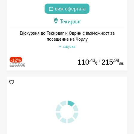
виж офертата
Текирдаг
Екскурзия до Текирдаг и Одрин с възможност за
посещение на Чорлу
+ закуска
-12%
.43
.98
110
215
/
€
лв.
125.00€