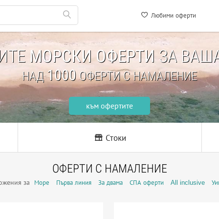
Любими оферти
НИТЕ
МОРСКИ ОФЕРТИ
ЗА ВАША
1000
НАД
ОФЕРТИ С НАМАЛЕНИЕ
към офертите
Стоки
ОФЕРТИ С НАМАЛЕНИЕ
ожения за
Море
Първа линия
За двама
СПА оферти
All inclusive
Уи