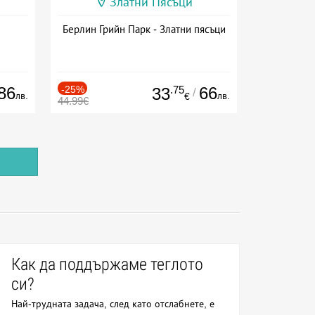
Златни Пясъци
Берлин Грийн Парк - Златни пясъци
86
-25%
.75
66
33
/
лв.
лв.
€
44.99€
Как да поддържаме теглото
си?
Най-трудната задача, след като отслабнете, е