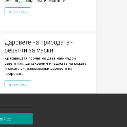
именно да поддържате теглото си.
пълен текст
Даровете на природата -
рецепти за маски
Красавицата пролет ни дава най-мъдри
съвети как, да съхраним младостта на кожата
и косата си, използвайки даровете на
природата
пълен текст