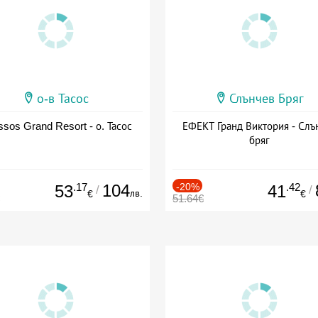
о-в Тасос
Слънчев Бряг
sos Grand Resort - о. Тасос
ЕФЕКТ Гранд Виктория - Слъ
бряг
.17
104
-20%
.42
53
41
/
/
лв.
€
€
51.64€