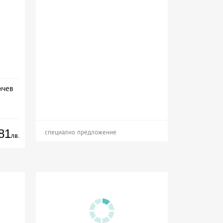
нчев
81
специално предложение
лв.