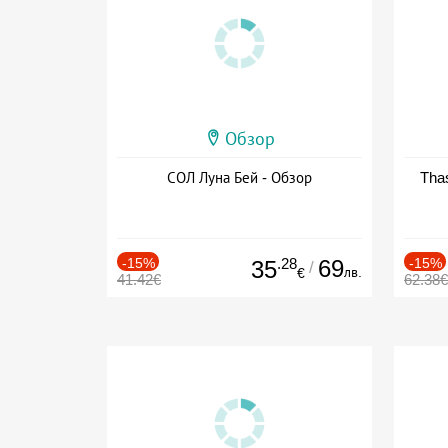
Обзор
СОЛ Луна Бей - Обзор
Thas
-15%
.28
69
-15%
35
/
лв.
€
41.42€
62.38€