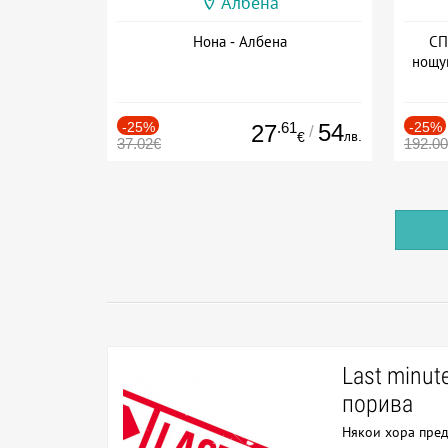
Албена
Нона - Албена
СП
нощу
Дат
-25%
.61
54
-25%
27
/
лв.
€
37.02€
192.0
Last minut
порива
Някои хора пред