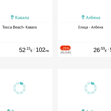
Кавала
Албена
Tosca Beach- Кавала
Елица - Албена
.15
102
-25%
.59
52
26
/
/
лв.
€
€
35.54€