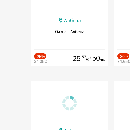
Албена
Оазис - Албена
-25%
.57
50
-30%
25
/
лв.
€
34.05€
74.65€