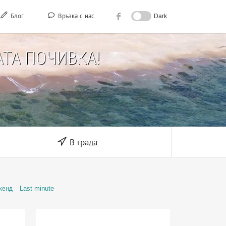
Блог
Връзка с нас
Dark
ТА ПОЧИВКА!
В града
кенд
Last minute