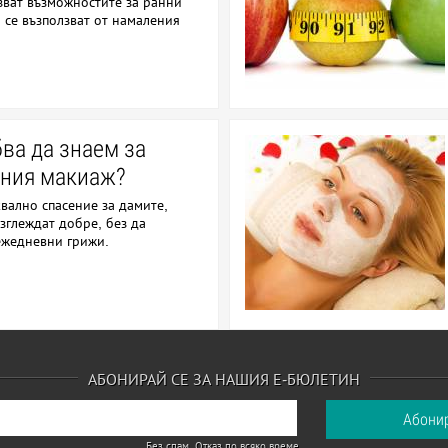
зват възможностите за ранни
о се възползват от намаления
ва да знаем за
ния макиаж?
квално спасение за дамите,
изглеждат добре, без да
 ежедневни грижи.
АБОНИРАЙ СЕ ЗА НАШИЯ Е-БЮЛЕТИН
Без спам. Отказ по всяко време.