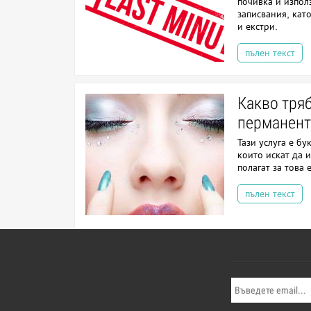
почивка и изпол
записвания, кат
и екстри.
пълен текст
Какво тряб
перманент
Тази услуга е бу
които искат да 
полагат за това
пълен текст