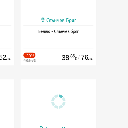
Слънчев Бряг
Белвю - Слънчев бряг
52
-20%
.86
76
38
/
лв.
лв.
€
48.57€