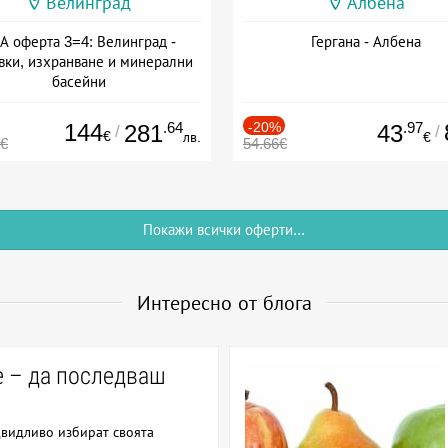
Велинград
Албена
А оферта 3=4: Велинград -
Гергана - Албена
вки, изхранване и минерални
басейни
а: 01.07 - 30.09 + полупансион
144
.64
-20%
.97
281
43
/
/
€
лв.
€
0€
54.66€
Покажи всички оферти...
Интересно от блога
e – да последваш
видливо избират своята