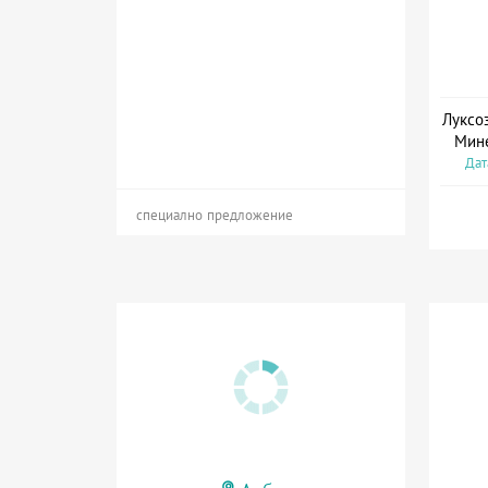
Луксо
Мине
Дат
специално предложение