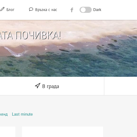
Блог
Връзка с нас
Dark
ТА ПОЧИВКА!
В града
кенд
Last minute