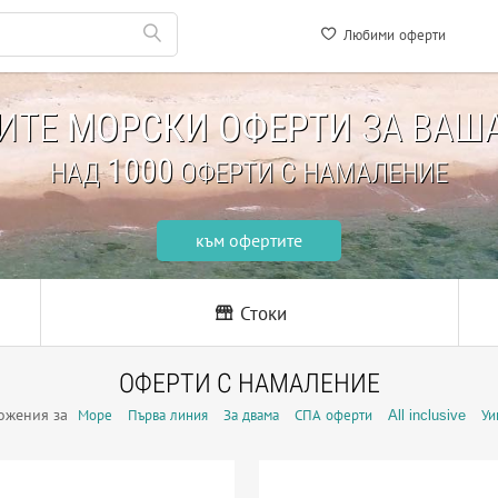
Любими оферти
НИТЕ
МОРСКИ ОФЕРТИ
ЗА ВАША
1000
НАД
ОФЕРТИ С НАМАЛЕНИЕ
към офертите
Стоки
ОФЕРТИ С НАМАЛЕНИЕ
ожения за
Море
Първа линия
За двама
СПА оферти
All inclusive
Уи