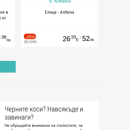
Албена
ve в
Елица - Албена
м от
ive
.98
-25%
.59
52
7
26
/
лв.
лв.
€
35.54€
Черните коси? Навсякъде и
завинаги?
Не обръщайте внимание на стилистите, че