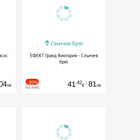
Слънчев Бряг
асос
ЕФЕКТ Гранд Виктория - Слънчев
бряг
04
-20%
.42
81
41
/
лв.
лв.
€
51.64€