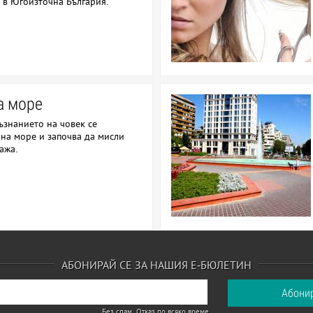
т в Югоизточна България.
а море
съзнанието на човек се
на море и започва да мисли
ажа.
АБОНИРАЙ СЕ ЗА НАШИЯ Е-БЮЛЕТИН
Без спам. Отказ по всяко време.