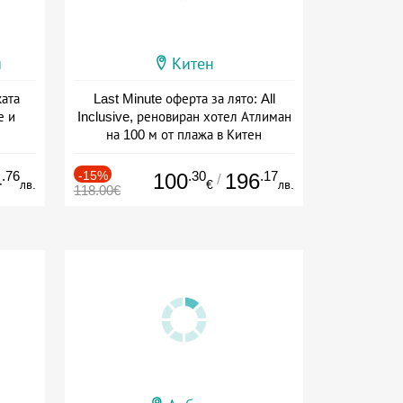
и
Китен
ата
Last Minute оферта за лято: All
е и
Inclusive, реновиран хотел Атлиман
на 100 м от плажа в Китен
а
Дата: 01.06 - 29.09 + all inclusive
.76
-15%
.30
.17
4
100
196
/
лв.
€
лв.
118.00€