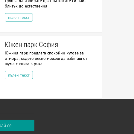
трябва да избирате цвят на косите си най-
близък до естествения
пълен текст
Южен парк София
Южния парк предлага спокойни кътове за
отмора, където лесно можеш да избягаш от
шума с книга в ръка
пълен текст