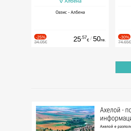
Албена
Оазис - Албена
-25%
.57
50
-30%
25
/
лв.
€
34.05€
74.65€
Ахелой - п
информац
Ахелой е разпол