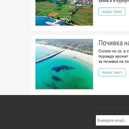
залив и е курор
пълен текст
Почивка н
Стопли ли се, в 
поражда аромат 
за почивка на пл
пълен текст