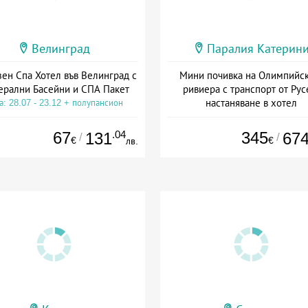
Велинград
Паралия Катерин
зен Спа Хотел във Велинград с
Мини почивка на Олимпийск
рални Басейни и СПА Пакет
ривиера с транспорт от Рус
настаняване в хотел
а: 28.07 - 23.12 + полупансион
Дата: 18.09 - 23.09 + закуск
67
.04
345
131
67
/
/
€
€
лв.