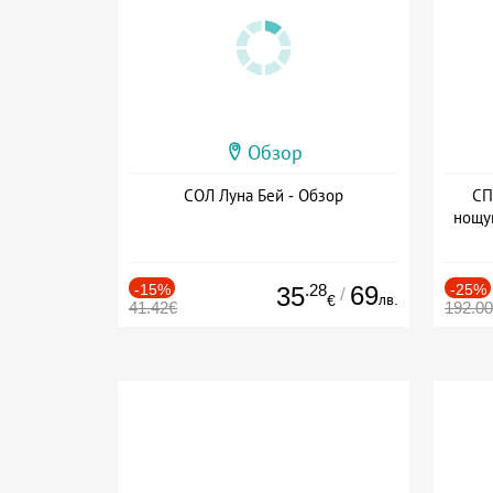
Обзор
СОЛ Луна Бей - Обзор
СП
нощу
Дат
-15%
.28
69
-25%
35
/
лв.
€
41.42€
192.0