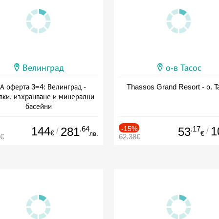
Велинград
о-в Тасос
А оферта 3=4: Велинград -
Thassos Grand Resort - о. Т
вки, изхранване и минерални
басейни
а: 01.07 - 30.09 + полупансион
144
.64
-15%
.17
1
281
53
/
/
€
лв.
€
0€
62.38€