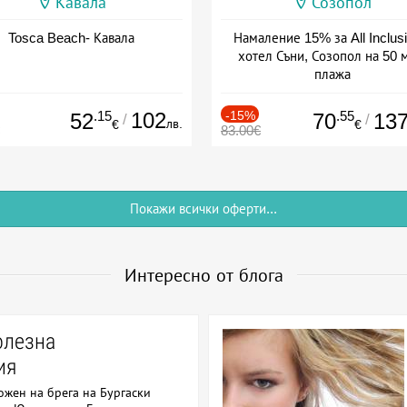
Кавала
Созопол
Tosca Beach- Кавала
Намаление 15% за All Inclusi
хотел Съни, Созопол на 50 
плажа
Дата: 30.07 - 30.09 + all inclus
.15
102
-15%
.55
52
70
13
/
/
лв.
€
€
83.00€
Покажи всички оферти...
Интересно от блога
олезна
ия
ожен на брега на Бургаски