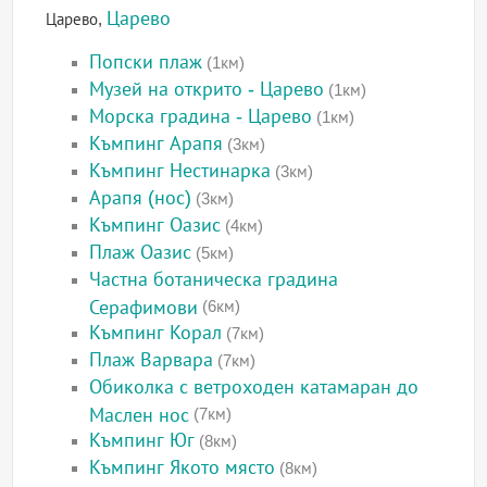
Царево
Царево,
Попски плаж
(1км)
Музей на открито - Царево
(1км)
Морска градина - Царево
(1км)
Къмпинг Арапя
(3км)
Къмпинг Нестинарка
(3км)
Арапя (нос)
(3км)
Къмпинг Оазис
(4км)
Плаж Оазис
(5км)
Частна ботаническа градина
Серафимови
(6км)
Къмпинг Корал
(7км)
Плаж Варвара
(7км)
Обиколка с ветроходен катамаран до
Маслен нос
(7км)
Къмпинг Юг
(8км)
Къмпинг Якото място
(8км)