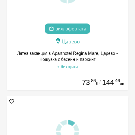
виж офертата
Царево
Лятна ваканция в Aparthotel Regina Mare, Царево -
Нощувка с басейн и паркинг
+ без храна
.86
.46
73
144
/
€
лв.