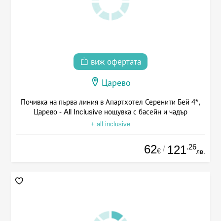
виж офертата
Царево
Почивка на първа линия в Апартхотел Серенити Бей 4*,
Царево - All Inclusive нощувка с басейн и чадър
+ all inclusive
62
.26
121
/
€
лв.