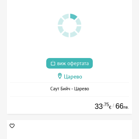
виж офертата
Царево
Саут Бийч - Царево
.75
66
33
/
лв.
€