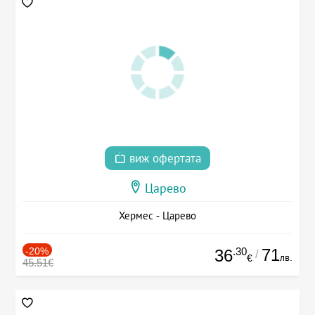
виж офертата
Царево
Хермес - Царево
-20%
.30
71
36
/
лв.
€
45.51€