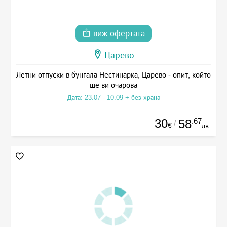
виж офертата
Царево
Летни отпуски в бунгала Нестинарка, Царево - опит, който
ще ви очарова
Дата: 23.07 - 10.09 + без храна
30
.67
58
/
€
лв.