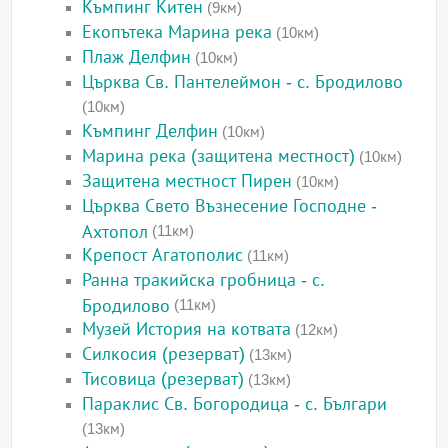
Къмпинг Китен
(9км)
Екопътека Марина река
(10км)
Плаж Делфин
(10км)
Църква Св. Пантелеймон - с. Бродилово
(10км)
Къмпинг Делфин
(10км)
Марина река (защитена местност)
(10км)
Защитена местност Пирен
(10км)
Църква Свето Възнесение Господне -
Ахтопол
(11км)
Крепост Агатополис
(11км)
Ранна тракийска гробница - с.
Бродилово
(11км)
Музей История на котвата
(12км)
Силкосия (резерват)
(13км)
Тисовица (резерват)
(13км)
Параклис Св. Богородица - с. Българи
(13км)