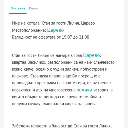
Описание
Карта
Име на хотела:
Стаи за гости Лилия, Царево
Царево
Местоположение:
Валидност на офертата
от 19.07 до 31.08
Царево
Стаи за гости Лилия се намира в град
,
квартал Василико, разположени са на най- слънчевото
южно кътче, осеяно с чудни заливи, полуострови и
плажове. Странджа планина ще Ви посрещне с
прохладната прегръдка на своите гори, изпъстрени с
велика
параклиси и дъх на многовековна
история, а
когато обърнете погледа си, срещате омайната
целувка между планината и морската синева.
Забележителности в близост до Стаи за гости Лилия,