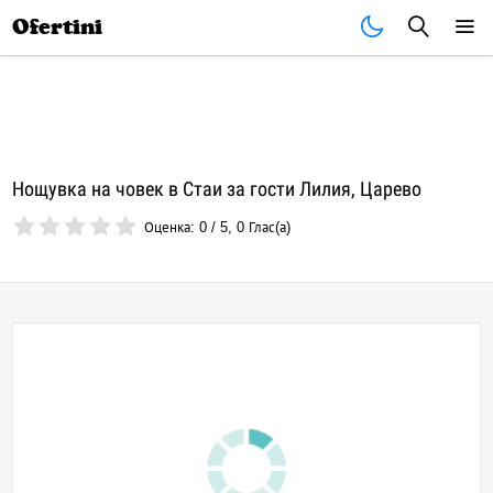
Почивки
Стоки
В града
Всички оферти
Ofertini
Нощувка на човек в Стаи за гости Лилия, Царево
Оценка:
0
/
5
,
0
Глас(а)