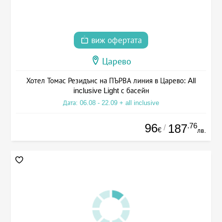
виж офертата
Царево
Хотел Томас Резидънс на ПЪРВА линия в Царево: All
inclusive Light с басейн
Дата: 06.08 - 22.09 + all inclusive
96
.76
187
/
€
лв.