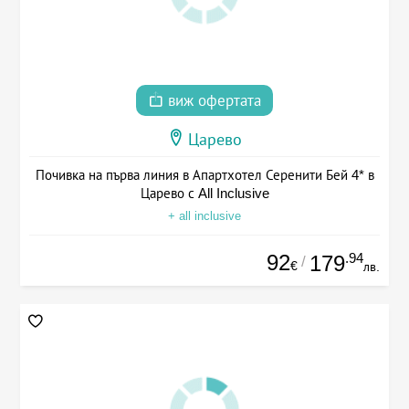
виж офертата
Царево
Почивка на първа линия в Апартхотел Серенити Бей 4* в
Царево с All Inclusive
+ all inclusive
92
.94
179
/
€
лв.