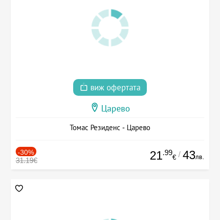
виж офертата
Царево
Томас Резиденс - Царево
-30%
.99
43
21
/
лв.
€
31.19€