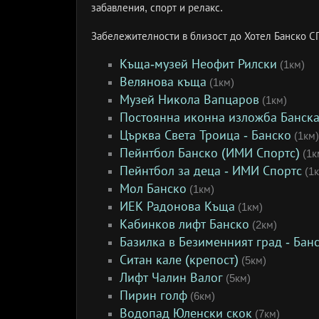
забавления, спорт и релакс.
Забележителности в близост до Хотел Банско С
Къща-музей Неофит Рилски
(1км)
Велянова къща
(1км)
Музей Никола Вапцаров
(1км)
Постоянна иконна изложба Банска
Църква Света Троица - Банско
(1км)
Пейнтбол Банско (ИМИ Спортс)
(1к
Пейнтбол за деца - ИМИ Спортс
(1к
Мол Банско
(1км)
ИЕК Радонова Къща
(1км)
Кабинков лифт Банско
(2км)
Базилка в Безименният град - Бан
Ситан кале (крепост)
(5км)
Лифт Чалин Валог
(5км)
Пирин голф
(6км)
Водопад Юленски скок
(7км)