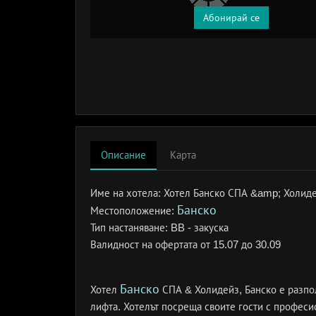
Абонирай се
Описание
Карта
Име на хотела:
Хотел Банско СПА &amp; Холиде
Банско
Местоположение:
Тип настаняване:
BB - закуска
Валидност на офертата
от 15.07 до 30.09
Банско
Хотел
СПА & Холидейз, Банско е разпол
лифта. Хотелът посреща своите гости с профес