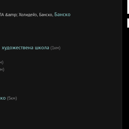
Банско
ПА &amp; Холидейз, Банско,
 художествена школа
(1км)
м)
м)
ско
(5км)