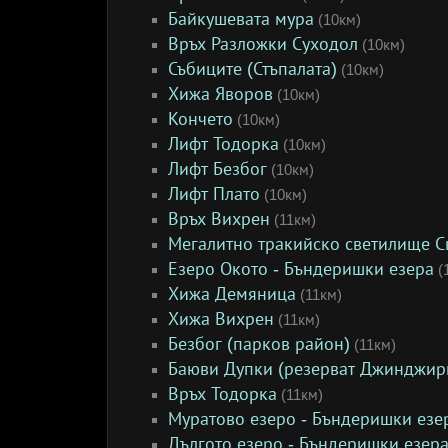
Байкушевата мура
(10км)
Връх Разложки Суходол
(10км)
Събиците (Стъпалата)
(10км)
Хижа Яворов
(10км)
Кончето
(10км)
Лифт Тодорка
(10км)
Лифт Безбог
(10км)
Лифт Плато
(10км)
Връх Вихрен
(11км)
Мегалитно тракийско светилище Св
Езеро Окото - Бъндеришки езера
(
Хижа Демяница
(11км)
Хижа Вихрен
(11км)
Безбог (парков район)
(11км)
Баюви Дупки (резерват Джинджир
Връх Тодорка
(11км)
Муратово езеро - Бъндеришки езе
Дългото езеро - Бъндеришки езер