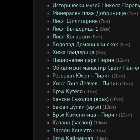
Исторически музей Никола Парап
Минерален плаж Добринище
(7км)
Лифт Шилигарник
(7км)
Лифт Бъндерица 1
(8км)
Лифт Коларски
(8км)
Водопад Демянишки скок
(9км)
Хижа Бъндерица
(9км)
Национален парк Пирин
(10км)
Обидимски манастир Свети Панте
Резерват Юлен - Пирин
(10км)
Хижа Гоце Делчев - Пирин
(10км)
Връх Кутело
(10км)
Бански Суходол (връх)
(10км)
Баюви дупки (връх)
(10км)
Връх Каменитица - Пирин
(10км)
Казана (заслон)
(10км)
Заслон Кончето
(10км)
Връх Каймакчал
(10км)