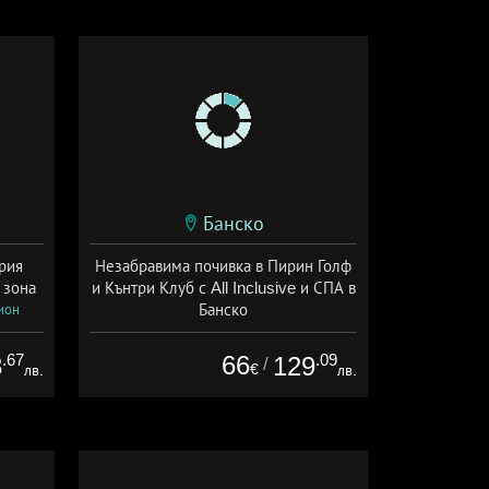
Банско
рия
Незабравима почивка в Пирин Голф
 зона
и Кънтри Клуб с All Inclusive и СПА в
Банско
ион
Дата: 01.07 - 30.11 + all inclusive
.67
66
.09
8
129
/
€
лв.
лв.