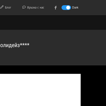
Блог
Връзка с нас
Dark
Холидейз****