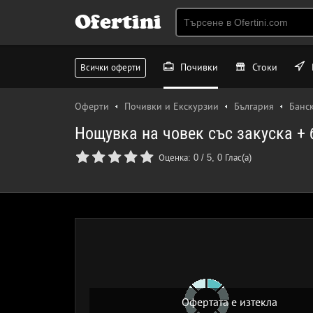
Ofertini
Почивки
Стоки
Всички оферти
Оферти
Почивки и Екскурзии
България
Банс
Нощувка на човек със закуска + 
Оценка:
0
/
5
,
0
Глас(а)
Офертата е изтекла