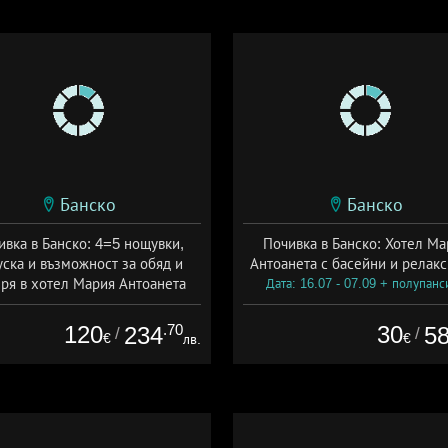
Банско
Банско
ивка в Банско: 4=5 нощувки,
Почивка в Банско: Хотел Ма
уска и възможност за обяд и
Антоанета с басейни и релакс
ря в хотел Мария Антоанета
Дата: 16.07 - 07.09 + полупанс
а: 16.07 - 07.09 + полупансион
120
.70
30
234
5
/
/
€
€
лв.