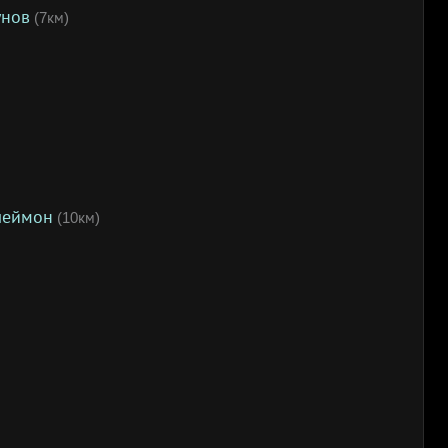
унов
(7км)
леймон
(10км)