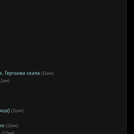
. Гергьова скала
(11км)
11км)
ица)
(11км)
ра
(12км)
а
(12км)