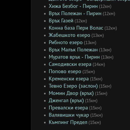
Хижа Безбог - Пирин
(12км)
Връх Полежан - Пирин
(12км)
Връх Газей
(12км)
Конна база Пери Волас
(12км)
Жабешкото езеро
(13км)
Рибното езеро
(13км)
Връх Малък Полежан
(13км)
Муратов връх - Пирин
(13км)
Самодивски езера
(14км)
Попово езеро
(15км)
Кременски езера
(15км)
Тевно Езеро (заслон)
(15км)
Момин Двор (връх)
(15км)
Дженгал (връх)
(15км)
Превалски езера
(15км)
Валявишки чукар
(15км)
Къмпинг Предел
(15км)