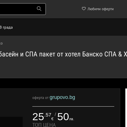
Любими оферти
В града
ко
басейн и СПА пакет от хотел Банско СПА & 
grupovo.bg
оферта от
25
50
/
.57
€
лв.
ТОП ЦЕНА