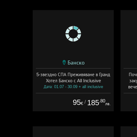
Банско
5-звездно СПА Преживяване в Гранд
Поч
Хотел Банско с All Inclusive
зак
вече
Дата: 01.07 - 30.09 + all inclusive
Дат
95
.80
185
/
€
лв.