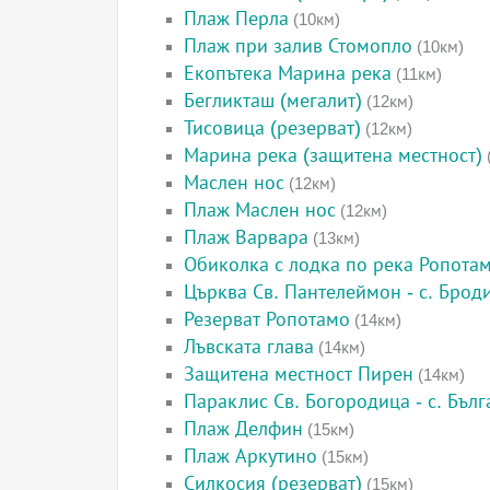
Плаж Перла
(10км)
Плаж при залив Стомопло
(10км)
Екопътека Марина река
(11км)
Бегликташ (мегалит)
(12км)
Тисовица (резерват)
(12км)
Марина река (защитена местност)
Маслен нос
(12км)
Плаж Маслен нос
(12км)
Плаж Варвара
(13км)
Обиколка с лодка по река Ропота
Църква Св. Пантелеймон - с. Брод
Резерват Ропотамо
(14км)
Лъвската глава
(14км)
Защитена местност Пирен
(14км)
Параклис Св. Богородица - с. Бълг
Плаж Делфин
(15км)
Плаж Аркутино
(15км)
Силкосия (резерват)
(15км)