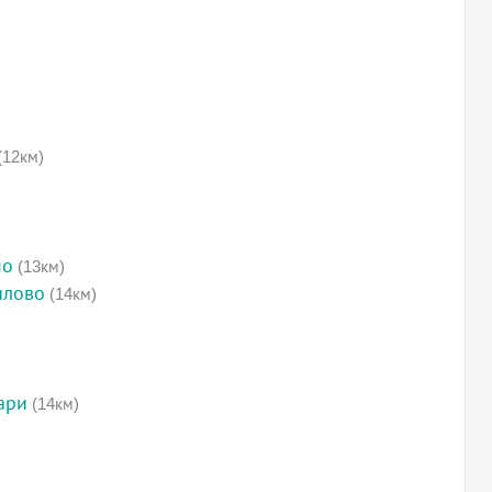
(12км)
мо
(13км)
илово
(14км)
ари
(14км)