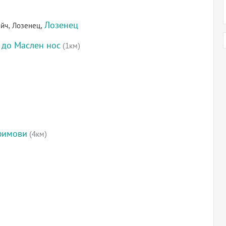
Лозенец
ийч, Лозенец,
 до Маслен нос
(1км)
фимови
(4км)