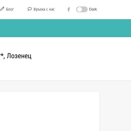
Блог
Връзка с нас
Dark
**, Лозенец