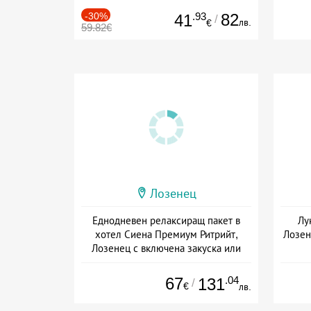
-30%
.93
82
41
/
лв.
€
59.82€
Лозенец
Еднодневен релаксиращ пакет в
Лу
хотел Сиена Премиум Ритрийт,
Лозен
Лозенец с включена закуска или
закуска и вечеря
Да
Дата: 29.05 - 15.09 + полупансион
67
.04
131
/
€
лв.