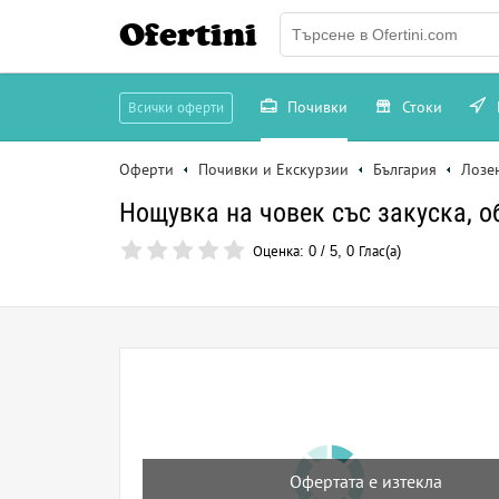
Ofertini
Почивки
Стоки
Всички оферти
Оферти
Почивки и Екскурзии
България
Лозе
Нощувка на човек със закуска, о
Оценка:
0
/
5
,
0
Глас(а)
Офертата е изтекла