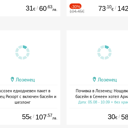
31
.63
-30%
.10
60
73
14
/
/
€
лв.
€
104.45€
Лозенец
Лозенец
ксозен еднодневен пакет в
Почивка в Лозенец: Нощувк
ец Ризорт с включен басейн и
басейн в Семеен хотел Ари
шезлонг
Дата: 05.08 - 10.09 + без хра
та: 01.07 - 31.08 + без храна
55
.57
30
107
5
/
/
€
€
лв.