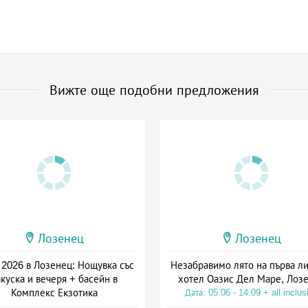
Вижте още подобни предложения
Лозенец
Лозенец
2026 в Лозенец: Нощувка със
Незабравимо лято на първа ли
акуска и вечеря + басейн в
хотел Оазис Дел Маре, Лоз
Комплекс Екзотика
Дата: 05.06 - 14.09 + all inclus
а: 15.07 - 15.09 + полупансион