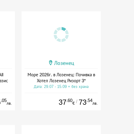
Лозенец
ll
Море 2026г. в Лозенец: Почивка в
азис
Хотел Лозенец Ризорт 3*
Дата: 29.07 - 15.09 + без храна
ive
.05
.60
.54
5
37
73
/
лв.
€
лв.