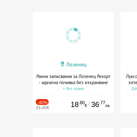
Лозенец
Ранни записвания за Лозенец Ризорт
Луксо
- идеална почивка без изхранване
хот
+ без храна
Дат
-40%
.80
.77
18
36
/
€
лв.
31.20€