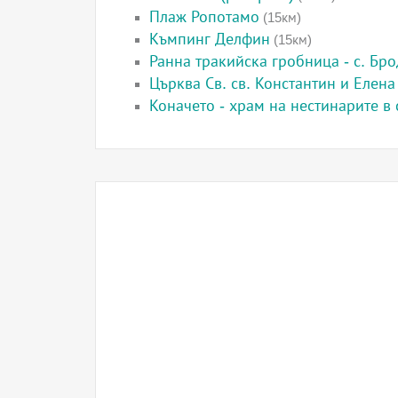
Плаж Ропотамо
(15км)
Къмпинг Делфин
(15км)
Ранна тракийска гробница - с. Бр
Църква Св. св. Константин и Елена
Коначето - храм на нестинарите в