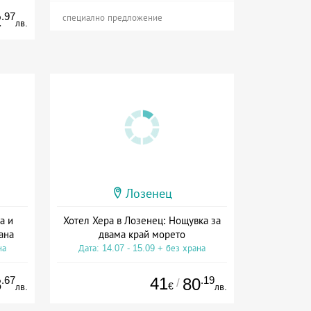
.97
2
специално предложение
лв.
Лозенец
а и
Хотел Хера в Лозенец: Нощувка за
ана
двама край морето
на
Дата: 14.07 - 15.09 + без храна
.67
41
.19
8
80
/
€
лв.
лв.