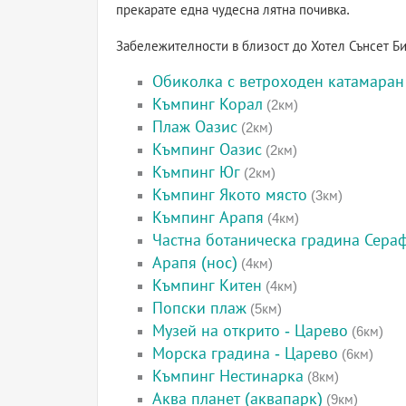
прекарате една чудесна лятна почивка.
Забележителности в близост до Хотел Сънсет Б
Обиколка с ветроходен катамаран
Къмпинг Корал
(2км)
Плаж Оазис
(2км)
Къмпинг Оазис
(2км)
Къмпинг Юг
(2км)
Къмпинг Якото място
(3км)
Къмпинг Арапя
(4км)
Частна ботаническа градина Сера
Арапя (нос)
(4км)
Къмпинг Китен
(4км)
Попски плаж
(5км)
Музей на открито - Царево
(6км)
Морска градина - Царево
(6км)
Къмпинг Нестинарка
(8км)
Аква планет (аквапарк)
(9км)