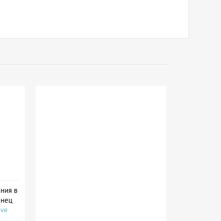
ния в
енец
ive