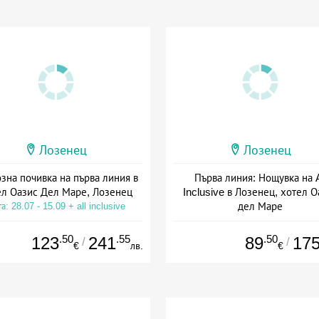
Лозенец
Лозенец
зна почивка на първа линия в
Първа линия: Нощувка на A
ел Оазис Дел Маре, Лозенец
Inclusive в Лозенец, хотел О
дел Маре
а: 28.07 - 15.09 + all inclusive
Дата: 28.07 - 15.09 + all inclus
.50
.55
.50
123
241
89
17
/
/
€
лв.
€