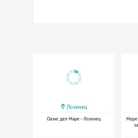
Лозенец
Оазис дел Маре - Лозенец
Море 
з
Дат