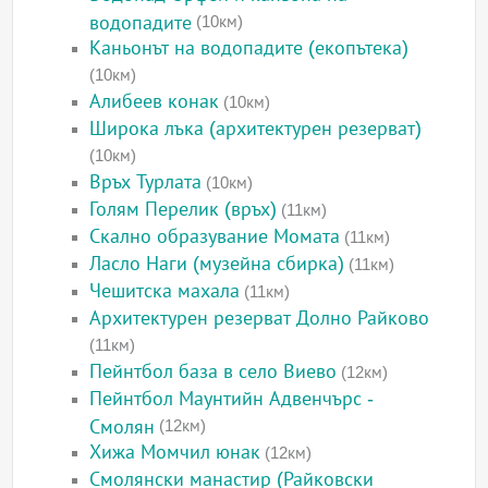
водопадите
(10км)
Каньонът на водопадите (екопътека)
(10км)
Алибеев конак
(10км)
Широка лъка (архитектурен резерват)
(10км)
Връх Турлата
(10км)
Голям Перелик (връх)
(11км)
Скално образувание Момата
(11км)
Ласло Наги (музейна сбирка)
(11км)
Чешитска махала
(11км)
Архитектурен резерват Долно Райково
(11км)
Пейнтбол база в село Виево
(12км)
Пейнтбол Маунтийн Адвенчърс -
Смолян
(12км)
Хижа Момчил юнак
(12км)
Смолянски манастир (Райковски