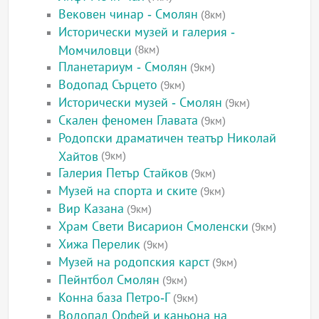
Вековен чинар - Смолян
(8км)
Исторически музей и галерия -
Момчиловци
(8км)
Планетариум - Смолян
(9км)
Водопад Сърцето
(9км)
Исторически музей - Смолян
(9км)
Скален феномен Главата
(9км)
Родопски драматичен театър Николай
Хайтов
(9км)
Галерия Петър Стайков
(9км)
Музей на спорта и ските
(9км)
Вир Казана
(9км)
Храм Свети Висарион Смоленски
(9км)
Хижа Перелик
(9км)
Музей на родопския карст
(9км)
Пейнтбол Смолян
(9км)
Конна база Петро-Г
(9км)
Водопад Орфей и каньона на