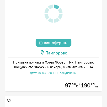
виж офертата
Пампорово
Приказна почивка в Хотел Форест Нук, Пампорово:
нощувки със закуски и вечери, жива музика и СПА
Дата: 04.03 - 30.11 + полупансион
.50
.69
97
190
/
€
лв.