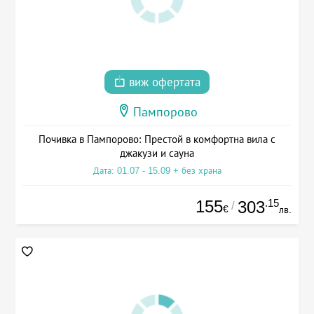
виж офертата
Пампорово
Почивка в Пампорово: Престой в комфортна вила с
джакузи и сауна
Дата: 01.07 - 15.09 + без храна
155
.15
303
/
€
лв.