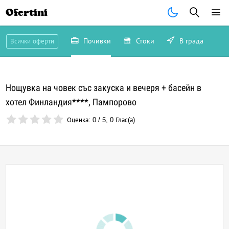
Ofertini
Почивки
Стоки
В града
Всички оферти
Нощувка на човек със закуска и вечеря + басейн в
хотел Финландия****, Пампорово
Оценка:
0
/
5
,
0
Глас(а)