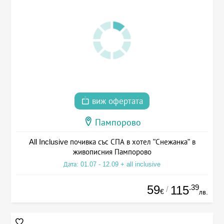
виж офертата
Пампорово
All Inclusive почивка със СПА в хотел "Снежанка" в
живописния Пампорово
Дата: 01.07 - 12.09 + all inclusive
59
.39
115
/
€
лв.