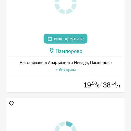
виж офертата
Пампорово
Настаняване в Апартаменти Невада, Пампорово
+ без храна
.50
.14
19
38
/
€
лв.