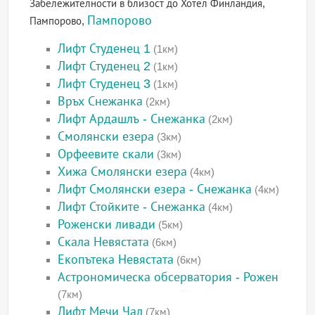
Забележителности в близост до Хотел Финландия,
Пампорово
Пампорово,
Лифт Студенец 1
(1км)
Лифт Студенец 2
(1км)
Лифт Студенец 3
(1км)
Връх Снежанка
(2км)
Лифт Ардашлъ - Снежанка
(2км)
Смолянски езера
(3км)
Орфеевите скали
(3км)
Хижа Смолянски езера
(4км)
Лифт Смолянски езера - Снежанка
(4км)
Лифт Стойките - Снежанка
(4км)
Роженски ливади
(5км)
Скала Невястата
(6км)
Екопътека Невястата
(6км)
Астрономическа обсерватория - Рожен
(7км)
Лифт Мечи Чал
(7км)