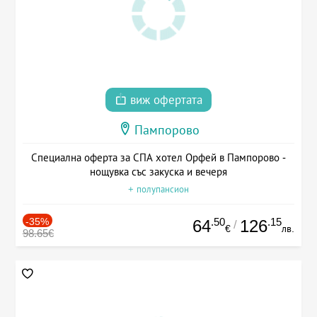
виж офертата
Пампорово
Специална оферта за СПА хотел Орфей в Пампорово -
нощувка със закуска и вечеря
+ полупансион
-35%
.50
.15
64
126
/
€
лв.
98.65€