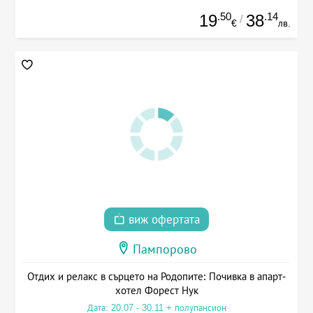
.50
.14
19
38
/
€
лв.
виж офертата
Пампорово
Отдих и релакс в сърцето на Родопите: Почивка в апарт-
хотел Форест Нук
Дата: 20.07 - 30.11 + полупансион