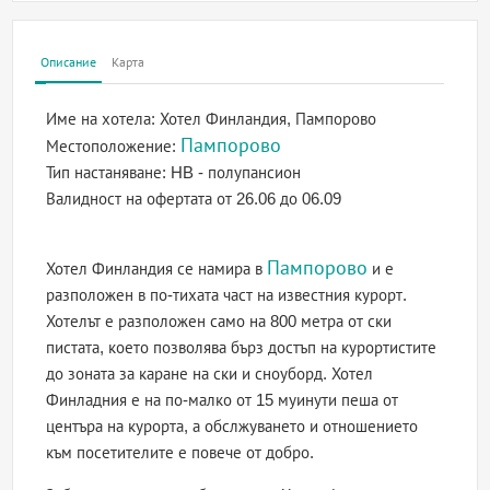
Описание
Карта
Име на хотела:
Хотел Финландия, Пампорово
Пампорово
Местоположение:
Тип настаняване:
HB - полупансион
Валидност на офертата
от 26.06 до 06.09
Пампорово
Хотел Финландия се намира в
и е
разположен в по-тихата част на известния курорт.
Хотелът е разположен само на 800 метра от ски
пистата, което позволява бърз достъп на курортистите
до зоната за каране на ски и сноуборд. Хотел
Финладния е на по-малко от 15 муинути пеша от
центъра на курорта, а обслжуването и отношението
към посетителите е повече от добро.