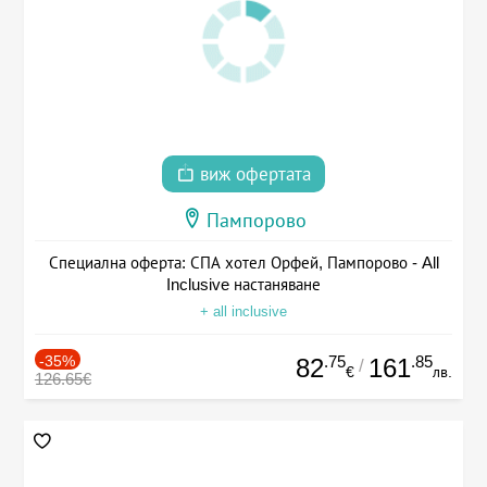
виж офертата
Пампорово
Специална оферта: СПА хотел Орфей, Пампорово - All
Inclusive настаняване
+ all inclusive
-35%
.75
.85
82
161
/
€
лв.
126.65€