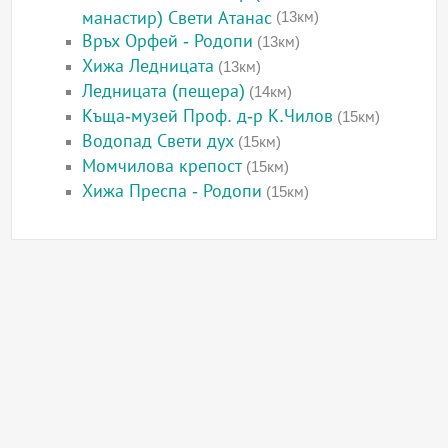
манастир) Свети Атанас
(13км)
Връх Орфей - Родопи
(13км)
Хижа Ледницата
(13км)
Ледницата (пещера)
(14км)
Къща-музей Проф. д-р К.Чилов
(15км)
Водопад Свети дух
(15км)
Момчилова крепост
(15км)
Хижа Преспа - Родопи
(15км)