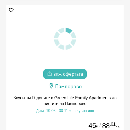
виж офертата
Пампорово
Вкусът на Родопите в Green Life Family Apartments до
пистите на Пампорово
Дата: 19.06 - 30.11 + полупансион
45
.01
88
/
€
лв.