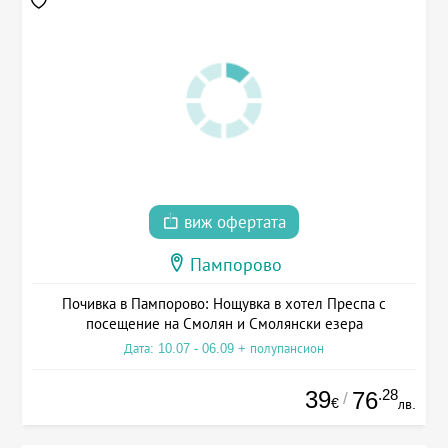
виж офертата
Пампорово
Почивка в Пампорово: Нощувка в хотел Преспа с
посещение на Смолян и Смолянски езера
Дата: 10.07 - 06.09 + полупансион
39
.28
76
/
€
лв.