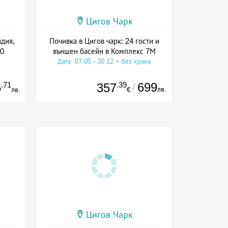
Цигов Чарк
дия,
Почивка в Цигов чарк: 24 гости и
30
външен басейн в Комплекс 7М
Дата: 07.05 - 30.12 + без храна
.71
.39
699
5
357
/
лв.
лв.
€
Цигов Чарк