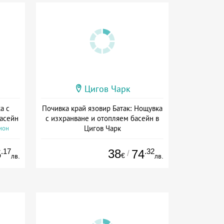
Цигов Чарк
а с
Почивка край язовир Батак: Нощувка
басейн
с изхранване и отопляем басейн в
Цигов Чарк
ион
Дата: 07.05 - 30.09 + полупансион
.17
38
.32
5
74
/
€
лв.
лв.