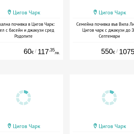
Цигов Чарк
Цигов Чарк
кална почивка в Цигов Чарк:
Семейна почивка във Вила Ли
ел с басейн и джакузи сред
Цигов чарк с джакузи до 
Родопите
Септември
Дата: 22.07 - 31.10 + закуска
+ без храна
60
.35
550
117
107
/
/
€
€
лв.
Цигов Чарк
Цигов Чарк