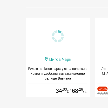
Цигов Чарк
Релакс в Цигов чарк: уютна почивка с
Лятн
храна и удобства във ваканционно
СПА
селище Вивиана
Дата: 07.08 - 30.09 + полупансион
Дат
.90
.26
-25%
34
68
/
€
лв.
408.0