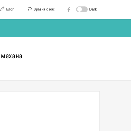
Блог
Връзка с нас
Dark
 механа