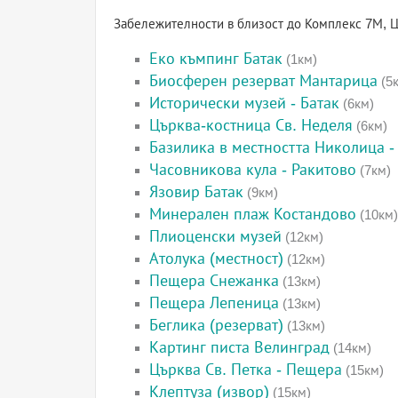
Забележителности в близост до Комплекс 7М, Ц
Еко къмпинг Батак
(1км)
Биосферен резерват Мантарица
(5
Исторически музей - Батак
(6км)
Църква-костница Св. Неделя
(6км)
Базилика в местността Николица -
Часовникова кула - Ракитово
(7км)
Язовир Батак
(9км)
Минерален плаж Костандово
(10км)
Плиоценски музей
(12км)
Атолука (местност)
(12км)
Пещера Снежанка
(13км)
Пещера Лепеница
(13км)
Беглика (резерват)
(13км)
Картинг писта Велинград
(14км)
Църква Св. Петка - Пещера
(15км)
Клептуза (извор)
(15км)