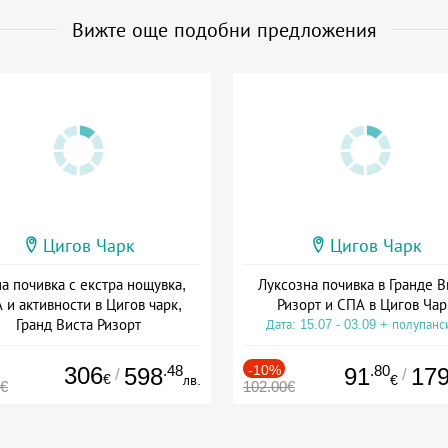
Вижте още подобни предложения
Цигов Чарк
Цигов Чарк
а почивка с екстра нощувка,
Луксозна почивка в Гранде В
 и активности в Цигов чарк,
Ризорт и СПА в Цигов Чар
Гранд Виста Ризорт
Дата: 15.07 - 03.09 + полупанс
а: 01.08 - 03.09 + полупансион
306
.48
-10%
.80
598
91
17
/
/
€
лв.
€
0€
102.00€