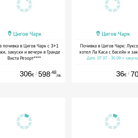
Цигов Чарк
Цигов Чарк
а почивка в Цигов Чарк с 3+1
Почивка в Цигов Чарк: Лукс
ки, закуски и вечери в Гранде
хотел Ла Каса с басейн и зак
Виста Резорт****
Дата: 07.07 - 30.09 + закуск
а: 01.08 - 03.09 + полупансион
306
.48
36
598
7
/
/
€
€
лв.