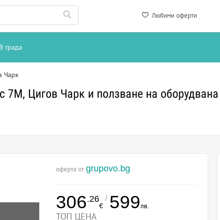
Любими оферти
В града
в Чарк
с 7М, Цигов Чарк и ползване на оборудвана
grupovo.bg
оферта от
306
599
/
.26
€
лв.
ТОП ЦЕНА