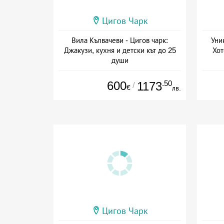
Цигов Чарк
Вила Кълвачеви - Цигов чарк:
Уни
Джакузи, кухня и детски кът до 25
Хот
души
+ без храна
600
.50
1173
/
€
лв.
Цигов Чарк