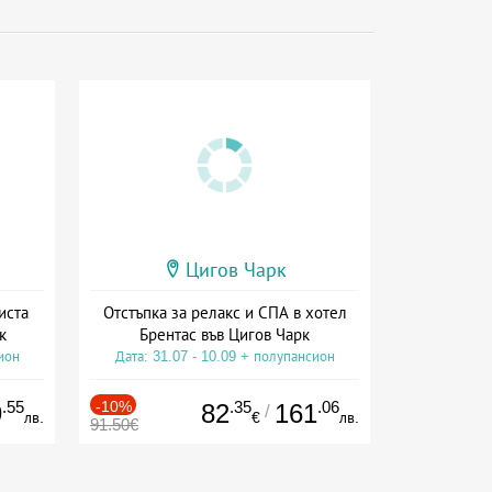
Цигов Чарк
иста
Отстъпка за релакс и СПА в хотел
к
Брентас във Цигов Чарк
ион
Дата: 31.07 - 10.09 + полупансион
.55
-10%
.35
.06
9
82
161
/
лв.
€
лв.
91.50€