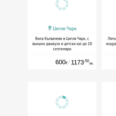
Цигов Чарк
Вила Кълвачеви в Цигов Чарк, с
Лятн
външно джакузи и детски кът до 15
нощув
септември
+ без храна
Дат
600
.50
1173
/
€
лв.