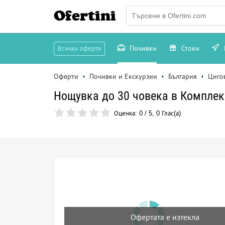
Ofertini
Почивки
Стоки
Всички оферти
Оферти
Почивки и Екскурзии
България
Циго
Нощувка до 30 човека в Комплек
Оценка:
0
/
5
,
0
Глас(а)
Офертата е изтекла