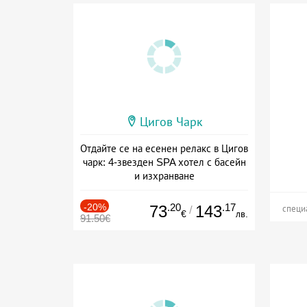
Цигов Чарк
Отдайте се на есенен релакс в Цигов
чарк: 4-звезден SPA хотел с басейн
и изхранване
Дата: 11.09 - 30.11 + полупансион
-20%
.20
.17
73
143
/
специ
€
лв.
91.50€