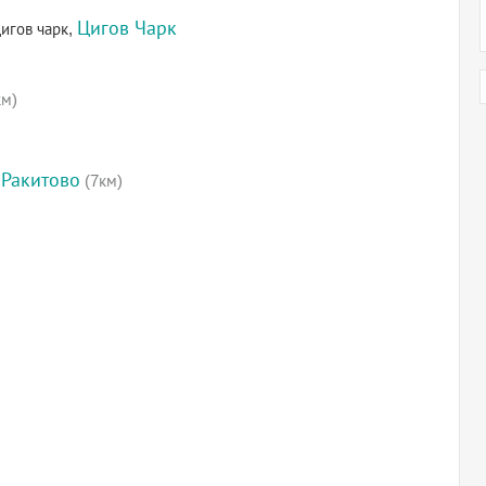
Цигов Чарк
игов чарк,
км)
 Ракитово
(7км)