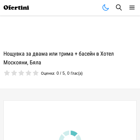
Почивки
Стоки
В града
Всички оферти
Ofertini
Нощувка за двама или трима + басейн в Хотел
Москояни, Бяла
Оценка:
0
/
5
,
0
Глас(а)