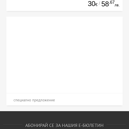
30
.67
58
/
€
лв.
специално предложение
АБОНИРАЙ СЕ ЗА НАШИЯ Е-БЮЛЕТИН