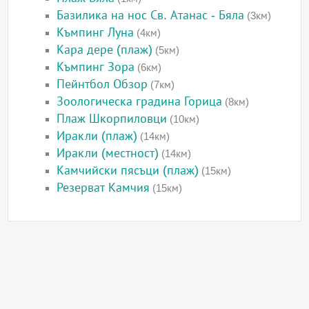
Базилика на нос Св. Атанас - Бяла
(3км)
Къмпинг Луна
(4км)
Кара дере (плаж)
(5км)
Къмпинг Зора
(6км)
Пейнтбол Обзор
(7км)
Зоологическа градина Горица
(8км)
Плаж Шкорпиловци
(10км)
Иракли (плаж)
(14км)
Иракли (местност)
(14км)
Камчийски пясъци (плаж)
(15км)
Резерват Камчия
(15км)