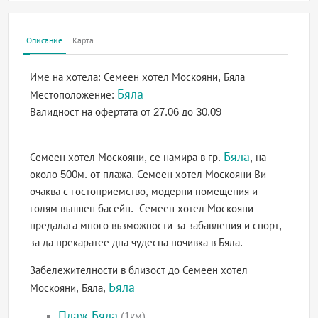
Описание
Карта
Име на хотела:
Семеен хотел Москояни, Бяла
Бяла
Местоположение:
Валидност на офертата
от 27.06 до 30.09
Бяла
Семеен хотел Москояни, се намира в гр.
, на
около 500м. от плажа. Семеен хотел Москояни Ви
очаква с гостоприемство, модерни помещения и
голям външен басейн. Семеен хотел Москояни
предалага много възможности за забавления и спорт,
за да прекаратее дна чудесна почивка в Бяла.
Забележителности в близост до Семеен хотел
Бяла
Москояни, Бяла,
Плаж Бяла
(1км)