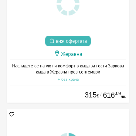
виж офертата
Жеравна
Насладете се на уют и комфорт в къща за гости Заркова
къща в Жеравна през септември
+ без храна
315
.09
616
/
€
лв.