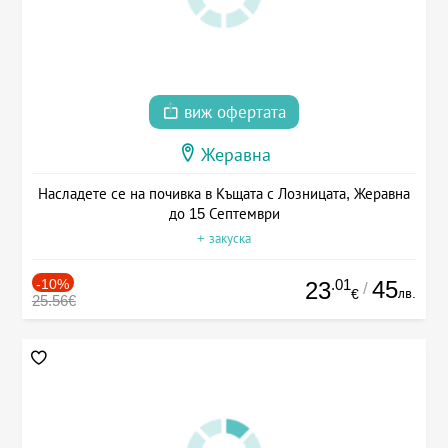
виж офертата
Жеравна
Насладете се на почивка в Къщата с Лозницата, Жеравна
до 15 Септември
+ закуска
-10%
.01
45
23
/
лв.
€
25.56€