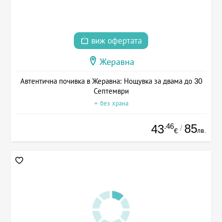
виж офертата
Жеравна
Автентична почивка в Жеравна: Нощувка за двама до 30
Септември
+ без храна
.46
85
43
/
лв.
€