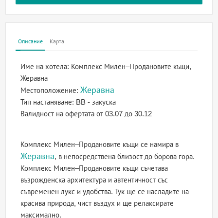
Описание
Карта
Име на хотела:
Комплекс Милен–Продановите къщи,
Жеравна
Жеравна
Местоположение:
Тип настаняване:
BB - закуска
Валидност на офертата
от 03.07 до 30.12
Комплекс Милен–Продановите къщи се намира в
Жеравна
, в непосредствена близост до борова гора.
Комплекс Милен–Продановите къщи съчетава
възрожденска архитектура и автентичност със
съвременен лукс и удобства. Тук ще се насладите на
красива природа, чист въздух и ще релаксирате
максимално.