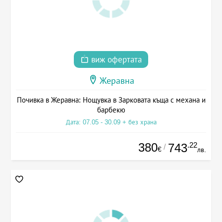
виж офертата
Жеравна
Почивка в Жеравна: Нощувка в Зарковата къща с механа и
барбекю
Дата: 07.05 - 30.09 + без храна
380
.22
743
/
€
лв.