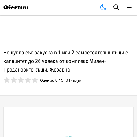
Почивки
Стоки
В града
Всички оферти
Ofertini
Нощувка със закуска в 1 или 2 самостоятелни къщи с
капацитет до 26 човека от комплекс Милен-
Продановите къщи, Жеравна
Оценка:
0
/
5
,
0
Глас(а)