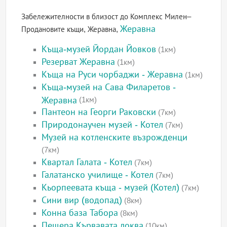
Забележителности в близост до Комплекс Милен–
Жеравна
Продановите къщи, Жеравна,
Къща-музей Йордан Йовков
(1км)
Резерват Жеравна
(1км)
Къща на Руси чорбаджи - Жеравна
(1км)
Къща-музей на Сава Филаретов -
Жеравна
(1км)
Пантеон на Георги Раковски
(7км)
Природонаучен музей - Котел
(7км)
Музей на котленските възрожденци
(7км)
Квартал Галата - Котел
(7км)
Галатанско училище - Котел
(7км)
Кьорпеевата къща - музей (Котел)
(7км)
Сини вир (водопад)
(8км)
Конна база Табора
(8км)
Пещера Кървавата локва
(10км)