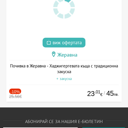
виж офертата
Жеравна
Почивка в Жеравна - Хаджигергевата къща с традиционна
закуска
+ закуска
-10%
.01
45
23
/
лв.
€
25.56€
АБОНИРАЙ СЕ ЗА НАШИЯ Е-БЮЛЕТИН