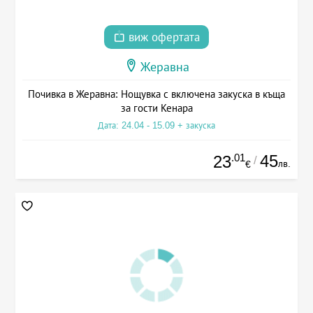
виж офертата
Жеравна
Почивка в Жеравна: Нощувка с включена закуска в къща
за гости Кенара
Дата: 24.04 - 15.09 + закуска
.01
45
23
/
лв.
€