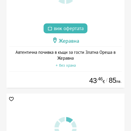
виж офертата
Жеравна
Автентична почивка в къщи за гости Златна Ореша в
Жеравна
+ без храна
.46
85
43
/
лв.
€