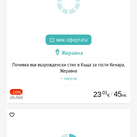
виж офертата
Жеравна
Почивка във възрожденски стил в Къща за гости Кенара,
Жеравна
+ закуска
-10%
.01
45
23
/
лв.
€
25.56€