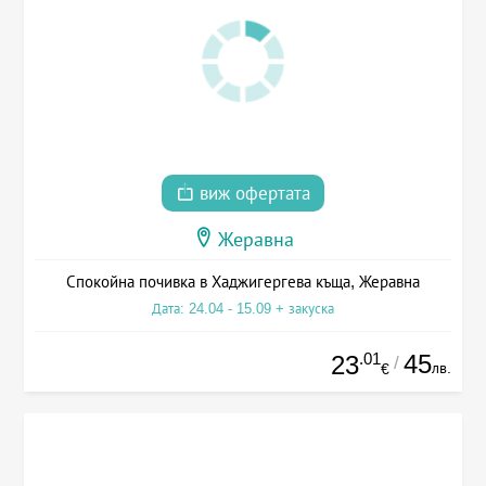
виж офертата
Жеравна
Спокойна почивка в Хаджигергева къща, Жеравна
Дата: 24.04 - 15.09 + закуска
.01
45
23
/
лв.
€