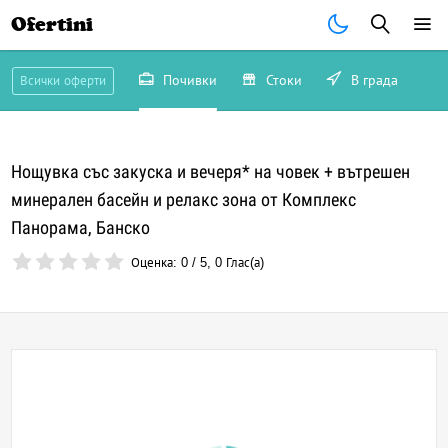
Ofertini
Почивки
Стоки
В града
Всички оферти
Нощувка със закуска и вечеря* на човек + вътрешен
минерален басейн и релакс зона от Комплекс
Панорама, Банско
Оценка:
0
/
5
,
0
Глас(а)