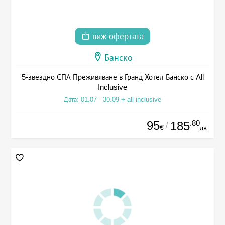
виж офертата
Банско
5-звездно СПА Преживяване в Гранд Хотел Банско с All
Inclusive
Дата: 01.07 - 30.09 + all inclusive
95
.80
185
/
€
лв.