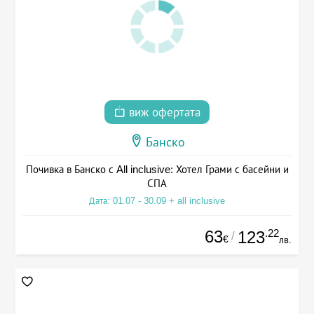
виж офертата
Банско
Почивка в Банско с All inclusive: Хотел Грами с басейни и
СПА
Дата: 01.07 - 30.09 + all inclusive
63
.22
123
/
€
лв.