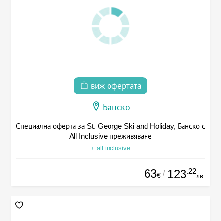
виж офертата
Банско
Специална оферта за St. George Ski and Holiday, Банско с
All Inclusive преживяване
+ all inclusive
63
.22
123
/
€
лв.