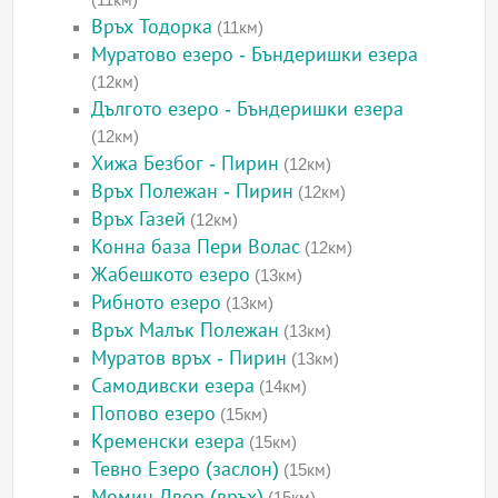
Връх Тодорка
(11км)
Муратово езеро - Бъндеришки езера
(12км)
Дългото езеро - Бъндеришки езера
(12км)
Хижа Безбог - Пирин
(12км)
Връх Полежан - Пирин
(12км)
Връх Газей
(12км)
Конна база Пери Волас
(12км)
Жабешкото езеро
(13км)
Рибното езеро
(13км)
Връх Малък Полежан
(13км)
Муратов връх - Пирин
(13км)
Самодивски езера
(14км)
Попово езеро
(15км)
Кременски езера
(15км)
Тевно Езеро (заслон)
(15км)
Момин Двор (връх)
(15км)