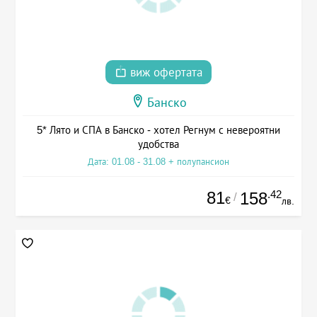
виж офертата
Банско
5* Лято и СПА в Банско - хотел Регнум с невероятни
удобства
Дата: 01.08 - 31.08 + полупансион
81
.42
158
/
€
лв.