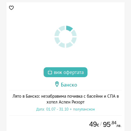
виж офертата
Банско
Лято в Банско: незабравима почивка с басейни и СПА в
хотел Аспен Ризорт
Дата: 01.07 - 31.10 + полупансион
49
.84
95
/
€
лв.