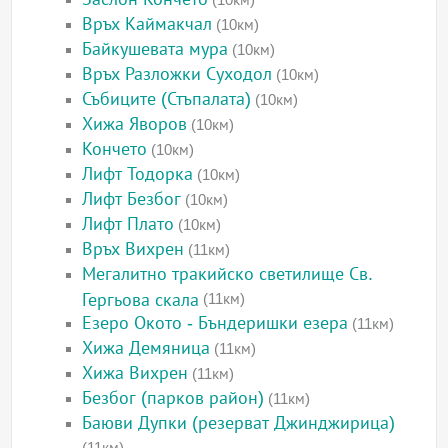
Връх Каймакчал
(10км)
Байкушевата мура
(10км)
Връх Разложки Суходол
(10км)
Събиците (Стъпалата)
(10км)
Хижа Яворов
(10км)
Кончето
(10км)
Лифт Тодорка
(10км)
Лифт Безбог
(10км)
Лифт Плато
(10км)
Връх Вихрен
(11км)
Мегалитно тракийско светилище Св.
Гергьова скала
(11км)
Езеро Окото - Бъндеришки езера
(11км)
Хижа Демяница
(11км)
Хижа Вихрен
(11км)
Безбог (парков район)
(11км)
Баюви Дупки (резерват Джинджирица)
(11км)