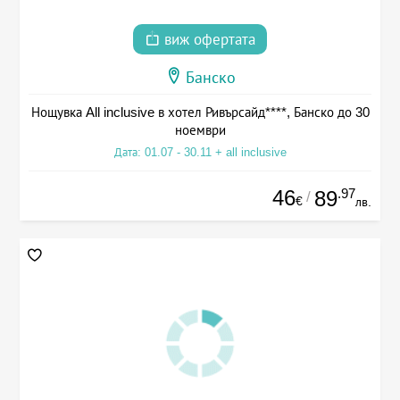
виж офертата
Банско
Нощувка All inclusive в хотел Ривърсайд****, Банско до 30
ноември
Дата: 01.07 - 30.11 + all inclusive
46
.97
89
/
€
лв.