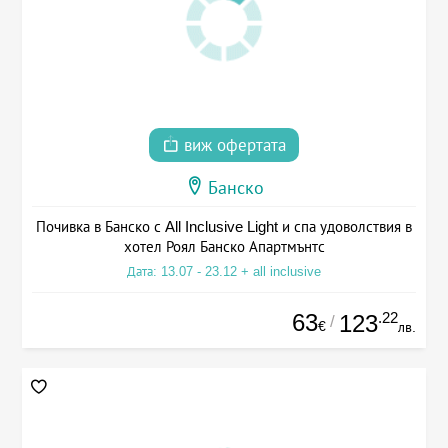
виж офертата
Банско
Почивка в Банско с All Inclusive Light и спа удоволствия в
хотел Роял Банско Апартмънтс
Дата: 13.07 - 23.12 + all inclusive
63
.22
123
/
€
лв.