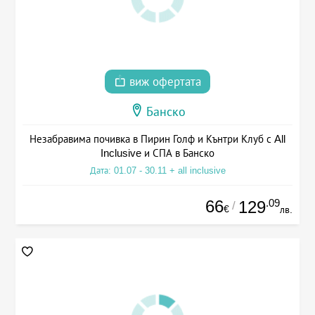
виж офертата
Банско
Незабравима почивка в Пирин Голф и Кънтри Клуб с All
Inclusive и СПА в Банско
Дата: 01.07 - 30.11 + all inclusive
66
.09
129
/
€
лв.