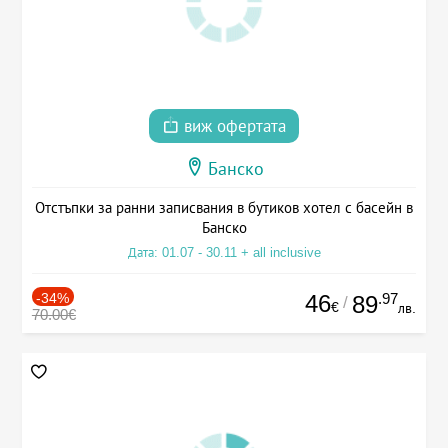
виж офертата
Банско
Отстъпки за ранни записвания в бутиков хотел с басейн в
Банско
Дата: 01.07 - 30.11 + all inclusive
-34%
46
.97
89
/
€
лв.
70.00€