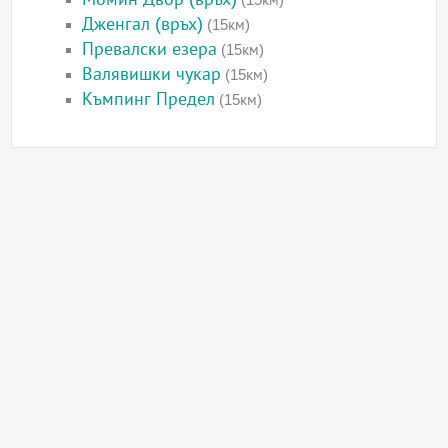
Дженгал (връх)
(15км)
Превалски езера
(15км)
Валявишки чукар
(15км)
Къмпинг Предел
(15км)