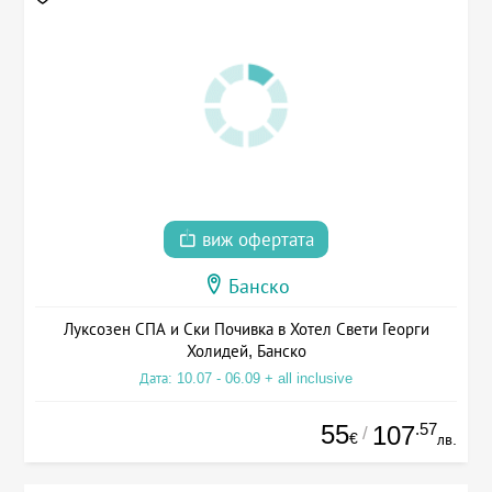
виж офертата
Банско
Луксозен СПА и Ски Почивка в Хотел Свети Георги
Холидей, Банско
Дата: 10.07 - 06.09 + all inclusive
55
.57
107
/
€
лв.