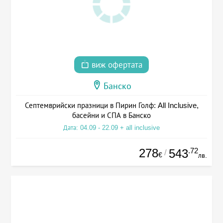
виж офертата
Банско
Септемврийски празници в Пирин Голф: All Inclusive,
басейни и СПА в Банско
Дата: 04.09 - 22.09 + all inclusive
278
.72
543
/
€
лв.