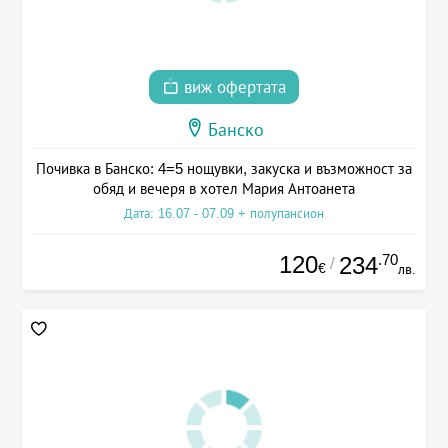
виж офертата
Банско
Почивка в Банско: 4=5 нощувки, закуска и възможност за
обяд и вечеря в хотел Мария Антоанета
Дата: 16.07 - 07.09 + полупансион
120
.70
234
/
€
лв.