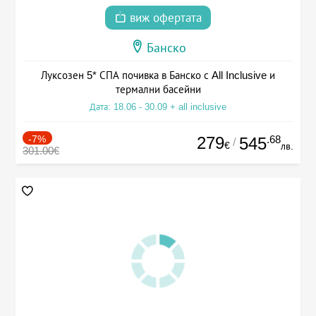
виж офертата
Банско
Луксозен 5* СПА почивка в Банско с All Inclusive и
термални басейни
Дата: 18.06 - 30.09 + all inclusive
-7%
279
.68
545
/
€
лв.
301.00€