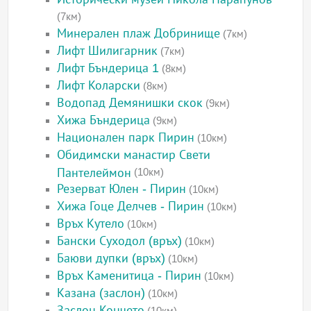
(7км)
Минерален плаж Добринище
(7км)
Лифт Шилигарник
(7км)
Лифт Бъндерица 1
(8км)
Лифт Коларски
(8км)
Водопад Демянишки скок
(9км)
Хижа Бъндерица
(9км)
Национален парк Пирин
(10км)
Обидимски манастир Свети
Пантелеймон
(10км)
Резерват Юлен - Пирин
(10км)
Хижа Гоце Делчев - Пирин
(10км)
Връх Кутело
(10км)
Бански Суходол (връх)
(10км)
Баюви дупки (връх)
(10км)
Връх Каменитица - Пирин
(10км)
Казана (заслон)
(10км)
Заслон Кончето
(10км)