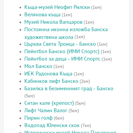
Къща-музей Неофит Рилски
(1км)
Велянова къща
(1км)
Музей Никола Вапцаров
(1км)
Постоянна иконна изложба Банска
художествена школа
(1км)
Църква Света Троица - Банско
(1км)
Пейнтбол Банско (ИМИ Спортс)
(1км)
Пейнтбол за деца - ИМИ Спортс
(1км)
Мол Банско
(1км)
ИЕК Радонова Къща
(1км)
Кабинков лифт Банско
(2км)
Базилка в Безименният град - Банско
(5км)
Ситан кале (крепост)
(5км)
Лифт Чалин Валог
(5км)
Пирин голф
(6км)
Водопад Юленски скок
(7км)
Исторически музей Никола Парапунов