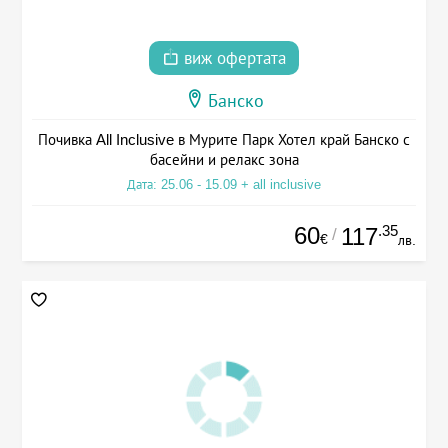
виж офертата
Банско
Почивка All Inclusive в Мурите Парк Хотел край Банско с
басейни и релакс зона
Дата: 25.06 - 15.09 + all inclusive
60
.35
117
/
€
лв.