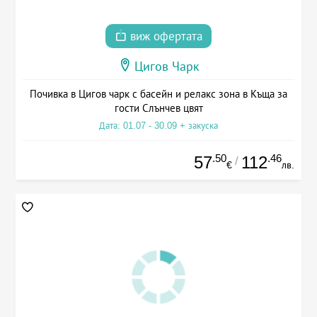
виж офертата
Цигов Чарк
Почивка в Цигов чарк с басейн и релакс зона в Къща за
гости Слънчев цвят
Дата: 01.07 - 30.09 + закуска
.50
.46
57
112
/
€
лв.