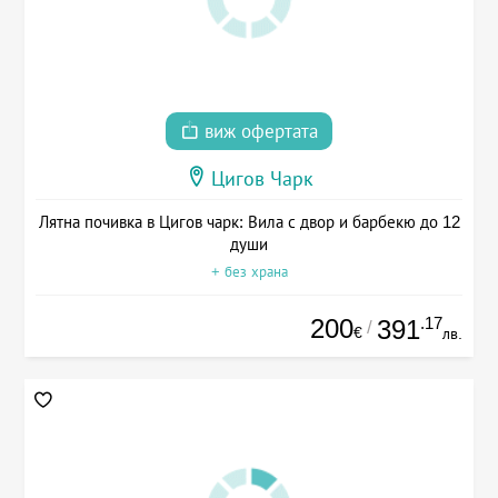
виж офертата
Цигов Чарк
Лятна почивка в Цигов чарк: Вила с двор и барбекю до 12
души
+ без храна
200
.17
391
/
€
лв.