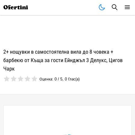
Почивки
Стоки
В града
Всички оферти
Ofertini
2+ нощувки в самостоятелна вила до 8 човека +
барбекю от Къща за гости Ейнджъл 3 Делукс, Цигов
Чарк
Оценка:
0
/
5
,
0
Глас(а)