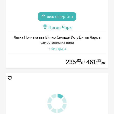
виж офертата
Цигов Чарк
Лятна Почивка във Вилно Селище Уют, Цигов Чарк в
самостоятелна вила
+ без храна
.80
.19
235
461
/
€
лв.