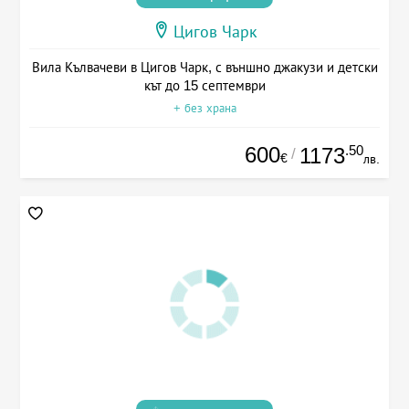
Цигов Чарк
Вила Кълвачеви в Цигов Чарк, с външно джакузи и детски
кът до 15 септември
+ без храна
600
.50
1173
/
€
лв.