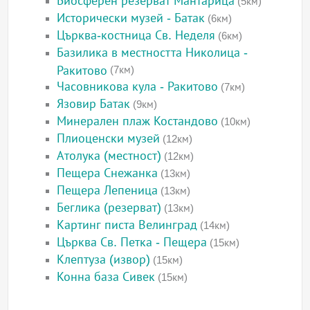
Биосферен резерват Мантарица
(5км)
Исторически музей - Батак
(6км)
Църква-костница Св. Неделя
(6км)
Базилика в местността Николица -
Ракитово
(7км)
Часовникова кула - Ракитово
(7км)
Язовир Батак
(9км)
Минерален плаж Костандово
(10км)
Плиоценски музей
(12км)
Атолука (местност)
(12км)
Пещера Снежанка
(13км)
Пещера Лепеница
(13км)
Беглика (резерват)
(13км)
Картинг писта Велинград
(14км)
Църква Св. Петка - Пещера
(15км)
Клептуза (извор)
(15км)
Конна база Сивек
(15км)