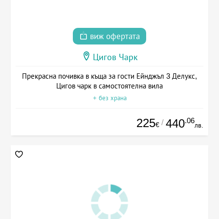
виж офертата
Цигов Чарк
Прекрасна почивка в къща за гости Ейнджъл 3 Делукс,
Цигов чарк в самостоятелна вила
+ без храна
225
.06
440
/
€
лв.