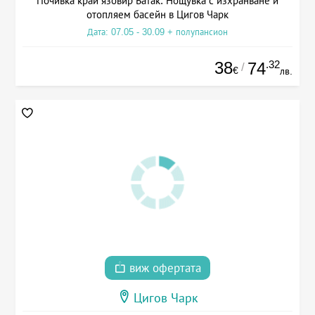
Почивка край язовир Батак: Нощувка с изхранване и
отопляем басейн в Цигов Чарк
Дата: 07.05 - 30.09 + полупансион
38
.32
74
/
€
лв.
виж офертата
Цигов Чарк