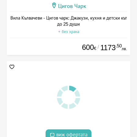
Цигов Чарк
Вила Кълвачеви - Цигов чарк: Джакузи, кухня и детски кът
до 25 души
+ без храна
600
.50
1173
/
€
лв.
виж офертата