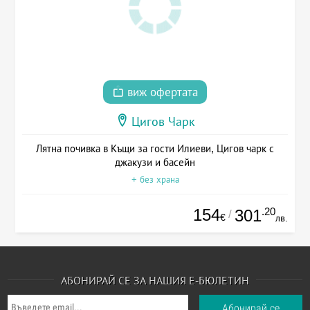
виж офертата
Цигов Чарк
Лятна почивка в Къщи за гости Илиеви, Цигов чарк с
джакузи и басейн
+ без храна
154
.20
301
/
€
лв.
АБОНИРАЙ СЕ ЗА НАШИЯ Е-БЮЛЕТИН