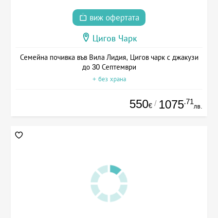
виж офертата
Цигов Чарк
Семейна почивка във Вила Лидия, Цигов чарк с джакузи
до 30 Септември
+ без храна
550
.71
1075
/
€
лв.