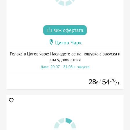
виж офертата
Цигов Чарк
Релакс в Цигов чарк: Насладете се на нощувка с закуска и
спа удоволствия
Дата: 20.07 - 31.08 + закуска
28
.76
54
/
€
лв.