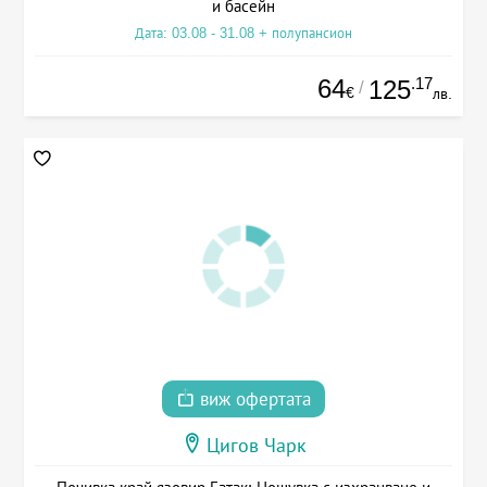
и басейн
Дата: 03.08 - 31.08 + полупансион
64
.17
125
/
€
лв.
виж офертата
Цигов Чарк