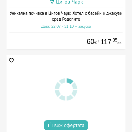
Цигов Чарк
Уникална почивка в Цигов Чарк: Хотел с басейн и джакузи
сред Родопите
Дата: 22.07 - 31.10 + закуска
60
.35
117
/
€
лв.
виж офертата