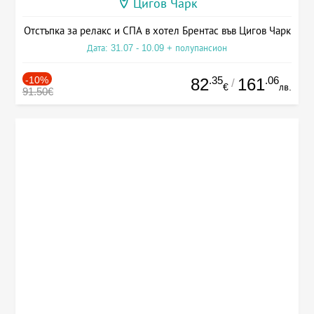
Цигов Чарк
Отстъпка за релакс и СПА в хотел Брентас във Цигов Чарк
Дата: 31.07 - 10.09 + полупансион
-10%
.35
.06
82
161
/
€
лв.
91.50€