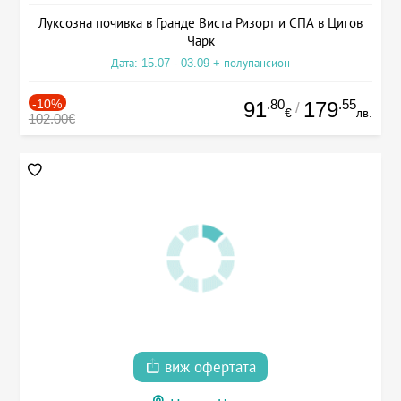
Луксозна почивка в Гранде Виста Ризорт и СПА в Цигов
Чарк
Дата: 15.07 - 03.09 + полупансион
-10%
.80
.55
91
179
/
€
лв.
102.00€
виж офертата