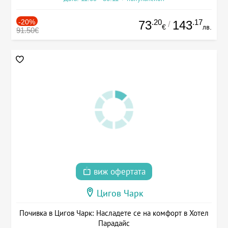
-20%
.20
.17
73
143
/
€
лв.
91.50€
виж офертата
Цигов Чарк
Почивка в Цигов Чарк: Насладете се на комфорт в Хотел
Парадайс