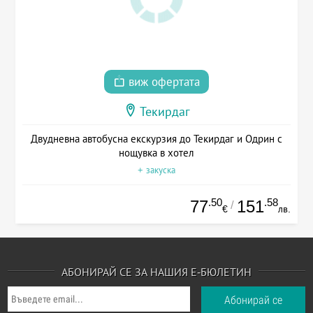
виж офертата
Текирдаг
Двудневна автобусна екскурзия до Текирдаг и Одрин с
нощувка в хотел
+ закуска
.50
.58
77
151
/
€
лв.
АБОНИРАЙ СЕ ЗА НАШИЯ Е-БЮЛЕТИН