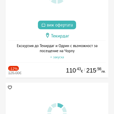
виж офертата
Текирдаг
Екскурзия до Текирдаг и Одрин с възможност за
посещение на Чорлу
+ закуска
-12%
.43
.98
110
215
/
€
лв.
125.00€