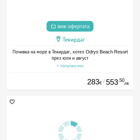
виж офертата
Текирдаг
Почивка на море в Текирдаг, хотел Odrys Beach Resort
през юли и август
+ полупансион
283
.50
553
/
€
лв.