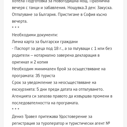
хотела Подготовка за Новогодишна нощ. Празнична
вечеря с танци и забавления. Нощувка.3 ден: Закуска.
Отпътуване за България. Пристигане в София късно
вечерта.
* * *
Необходими документи:
Лична карта за български граждани
- Паспорт за деца под 18 г., а за пътуващи с 1 или без
родители – нотариално заверена декларация в
оригинал и 2 копия
Необходим минимален брой за осъществяване на
програмата: 35 туриста
Срок за уведомление за неосъществяване на
екскурзията: 5 дни преди датата на отпътуването.
Агенцията си запазва правото да извършва промени в
последователността на програмата.
* * *
Дениз Травел притежава Удостоверение за
регистрация за туроператор и туристически агент №