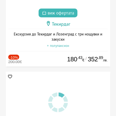
виж офертата
Текирдаг
Екскурзия до Текирдаг и Лозенград с три нощувки и
закуски
+ полупансион
-10%
.43
.89
180
352
/
€
лв.
200.00€