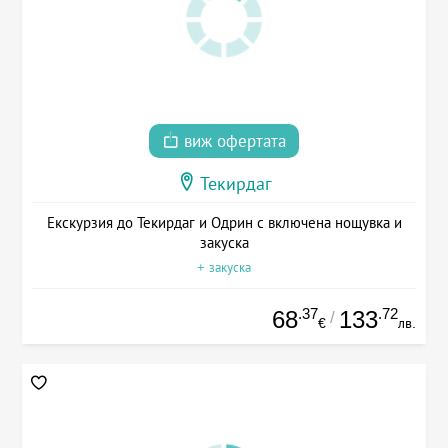
виж офертата
Текирдаг
Екскурзия до Текирдаг и Одрин с включена нощувка и
закуска
+ закуска
.37
.72
68
133
/
€
лв.