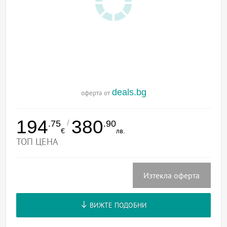
deals.bg
оферта от
194
380
/
.75
.90
€
лв.
ТОП ЦЕНА
Изтекла оферта
ВИЖТЕ ПОДОБНИ