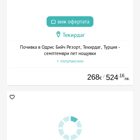
виж офертата
Текирдаг
Почивка в Одрис Бийч Резорт, Текирдаг, Турция -
семптември пет нощувки
+ полупансион
268
.16
524
/
€
лв.