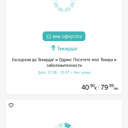
виж офертата
Текирдаг
Екскурзия до Текирдаг и Одрин: Посетете мол Текира и
забележителности
Дата: 27.06 - 15.07 + без храна
.90
.99
40
79
/
€
лв.