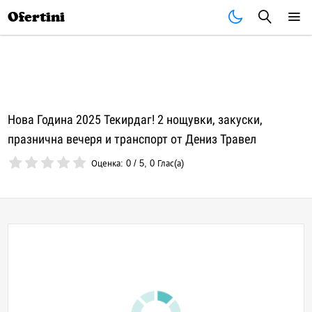
Почивки
Стоки
В града
Всички оферти
Ofertini
Нова Година 2025 Текирдаг! 2 нощувки, закуски,
празнична вечеря и транспорт от Дениз Травел
Оценка:
0
/
5
,
0
Глас(а)