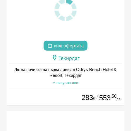
виж офертата
Текирдаг
Лятна почивка на първа линия в Odrys Beach Hotel &
Resort, Текирдаг
+ полупансион
283
.50
553
/
€
лв.