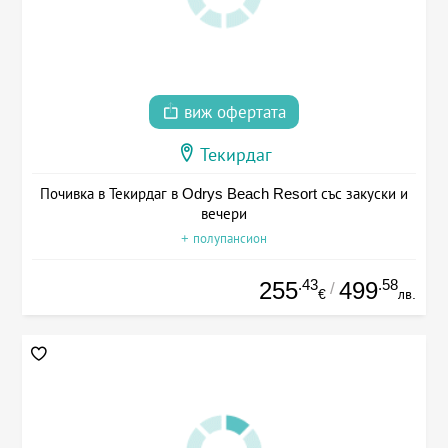
виж офертата
Текирдаг
Почивка в Текирдаг в Odrys Beach Resort със закуски и
вечери
+ полупансион
.43
.58
255
499
/
€
лв.