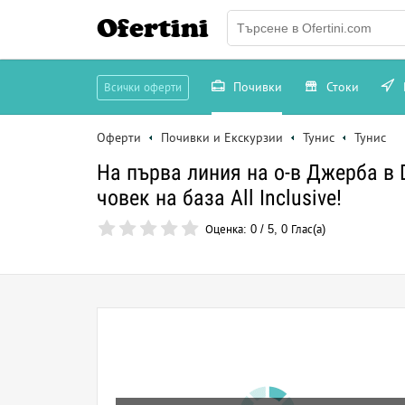
Ofertini
Почивки
Стоки
Всички оферти
Оферти
Почивки и Екскурзии
Тунис
Тунис
На първа линия на о-в Джерба в 
човек на база All Inclusive!
Оценка:
0
/
5
,
0
Глас(а)