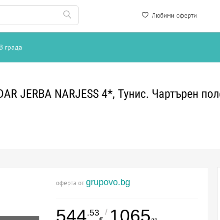
Любими оферти
В града
DAR JERBA NARJESS 4*, Тунис. Чартърен пол
grupovo.bg
оферта от
544
1065
/
.53
€
лв.