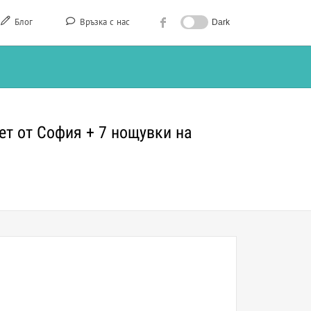
Блог
Връзка с нас
Dark
ет от София + 7 нощувки на