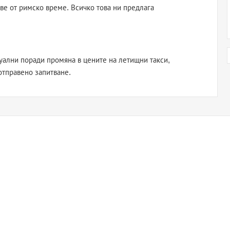
ве от римско време. Всичко това ни предлага
уални поради промяна в цените на летищни такси,
отправено запитване.