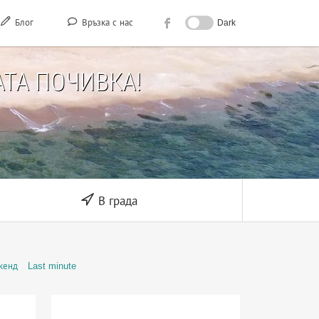
Блог
Връзка с нас
Dark
ТА ПОЧИВКА!
В града
кенд
Last minute