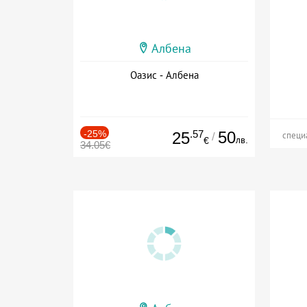
Албена
Оазис - Албена
-25%
.57
50
25
/
специ
лв.
€
34.05€