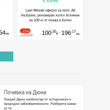
Китен
Last Minute оферта за лято: All
Inclusive, реновиран хотел Атлиман
на 100 м от плажа в Китен
Дата: 01.06 - 29.09 + all inclusive
54
-15%
.30
.17
100
196
/
лв.
€
лв.
118.00€
Почивка на Дюни
Покрай Дюни изобилства от исторически и
природни забележителности. Разберете какви
са те...