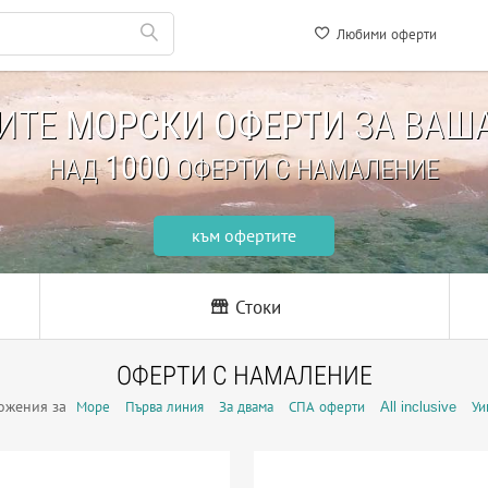
Любими оферти
НИТЕ
МОРСКИ ОФЕРТИ
ЗА ВАША
1000
НАД
ОФЕРТИ С НАМАЛЕНИЕ
към офертите
Стоки
ОФЕРТИ С НАМАЛЕНИЕ
ожения за
Море
Първа линия
За двама
СПА оферти
All inclusive
Уи