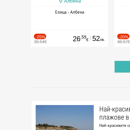
Албена
Елица - Албена
-25%
.59
52
-20%
26
/
лв.
€
35.54€
48.57€
Най-краси
плажове в
Най-красивите с