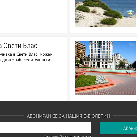
а Свети Влас
очивка в Свети Влас, можем
ледните забележителности...
АБОНИРАЙ СЕ ЗА НАШИЯ Е-БЮЛЕТИН
Без спам. Отказ по всяко време.