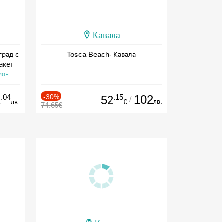
Кавала
град с
Tosca Beach- Кавала
акет
ион
.04
-30%
.15
102
1
52
/
лв.
лв.
€
74.65€