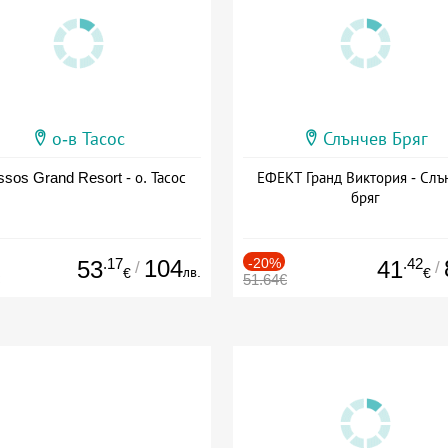
о-в Тасос
Слънчев Бряг
sos Grand Resort - о. Тасос
ЕФЕКТ Гранд Виктория - Слъ
бряг
.17
104
-20%
.42
53
41
/
/
лв.
€
€
51.64€