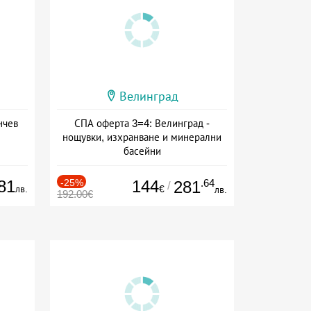
Велинград
нчев
СПА оферта 3=4: Велинград -
нощувки, изхранване и минерални
басейни
Дата: 01.07 - 30.09 + полупансион
81
-25%
144
.64
281
/
лв.
€
лв.
192.00€