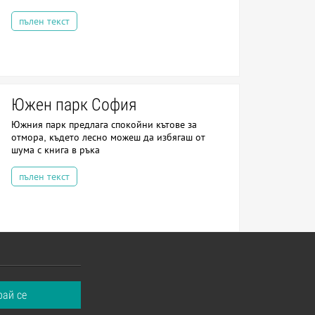
пълен текст
Южен парк София
Южния парк предлага спокойни кътове за
отмора, където лесно можеш да избягаш от
шума с книга в ръка
пълен текст