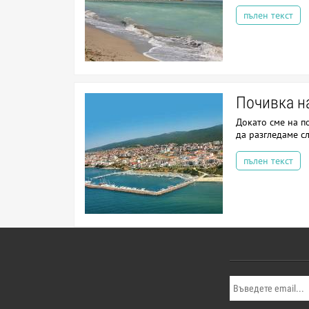
пълен текст
Почивка н
Докато сме на п
да разгледаме с
пълен текст