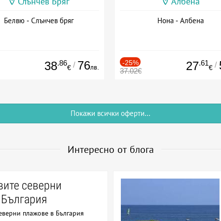
Слънчев Бряг
Албена
Белвю - Слънчев бряг
Нона - Албена
.86
76
-25%
.61
38
27
/
/
лв.
€
€
37.02€
Покажи всички оферти...
Интересно от блога
вите северни
 България
еверни плажове в България