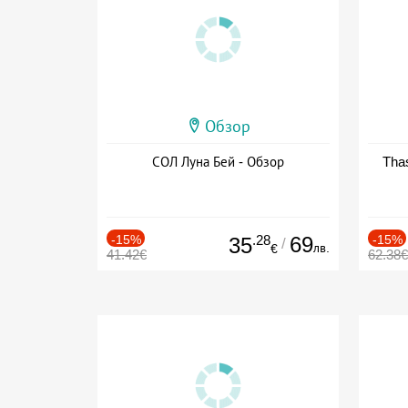
Обзор
СОЛ Луна Бей - Обзор
Thas
-15%
.28
69
-15%
35
/
лв.
€
41.42€
62.38€