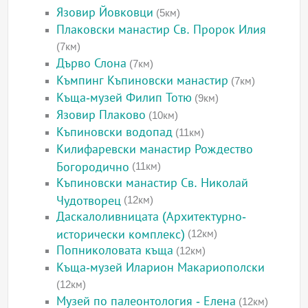
Язовир Йовковци
(5км)
Плаковски манастир Св. Пророк Илия
(7км)
Дърво Слона
(7км)
Къмпинг Къпиновски манастир
(7км)
Къща-музей Филип Тотю
(9км)
Язовир Плаково
(10км)
Къпиновски водопад
(11км)
Килифаревски манастир Рождество
Богородично
(11км)
Къпиновски манастир Св. Николай
Чудотворец
(12км)
Даскалоливницата (Архитектурно-
исторически комплекс)
(12км)
Попниколовата къща
(12км)
Къща-музей Иларион Макариополски
(12км)
Музей по палеонтология - Елена
(12км)