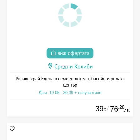
виж офертата
Средни Колиби
Релакс край Елена в семеен хотел с басейн и релакс
център
Дата: 19.05 - 30.09 + полупансион
39
.28
76
/
€
лв.