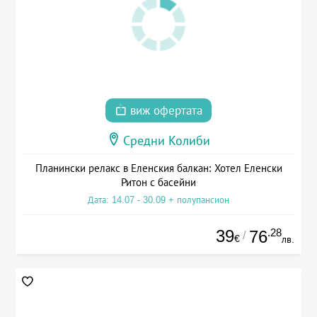
виж офертата
Средни Колиби
Планински релакс в Еленския балкан: Хотел Еленски
Ритон с басейни
Дата: 14.07 - 30.09 + полупансион
39
.28
76
/
€
лв.