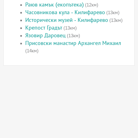
Раюв камък (екопътека)
(12км)
Часовникова кула - Килифарево
(13км)
Исторически музей - Килифарево
(13км)
Крепост Градът
(13км)
Язовир Даровец
(13км)
Присовски манастир Архангел Михаил
(14км)