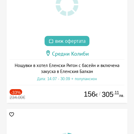
виж офертата
Средни Колиби
Нощувки в хотел Еленски Ритон с басейн и включена
закуска в Еленския Балкан
Дата: 14.07 - 30.09 + полупансион
-33%
156
.11
305
/
€
лв.
234.00€