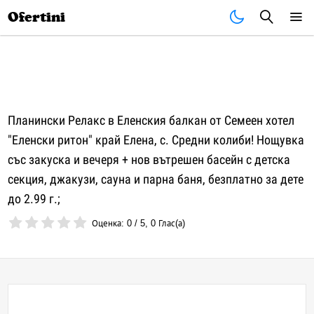
Почивки
Стоки
В града
Всички оферти
Ofertini
Планински Релакс в Еленския балкан от Семеен хотел
"Еленски ритон" край Елена, с. Средни колиби! Нощувка
със закуска и вечеря + нов вътрешен басейн с детска
секция, джакузи, сауна и парна баня, безплатно за дете
до 2.99 г.;
Оценка:
0
/
5
,
0
Глас(а)