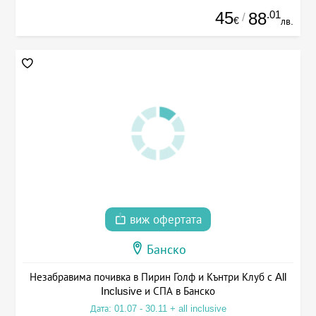
45
.01
88
/
€
лв.
виж офертата
Банско
Незабравима почивка в Пирин Голф и Кънтри Клуб с All
Inclusive и СПА в Банско
Дата: 01.07 - 30.11 + all inclusive