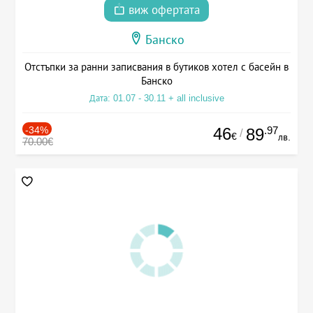
виж офертата
Банско
Отстъпки за ранни записвания в бутиков хотел с басейн в
Банско
Дата: 01.07 - 30.11 + all inclusive
-34%
46
.97
89
/
€
лв.
70.00€