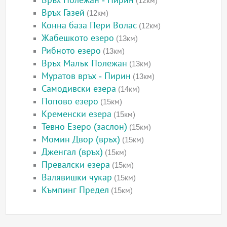
Връх Полежан - Пирин
(12км)
Връх Газей
(12км)
Конна база Пери Волас
(12км)
Жабешкото езеро
(13км)
Рибното езеро
(13км)
Връх Малък Полежан
(13км)
Муратов връх - Пирин
(13км)
Самодивски езера
(14км)
Попово езеро
(15км)
Кременски езера
(15км)
Тевно Езеро (заслон)
(15км)
Момин Двор (връх)
(15км)
Дженгал (връх)
(15км)
Превалски езера
(15км)
Валявишки чукар
(15км)
Къмпинг Предел
(15км)