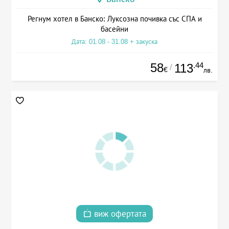
Регнум хотел в Банско: Луксозна почивка със СПА и
басейни
Дата: 01.08 - 31.08 + закуска
58
.44
113
/
€
лв.
виж офертата