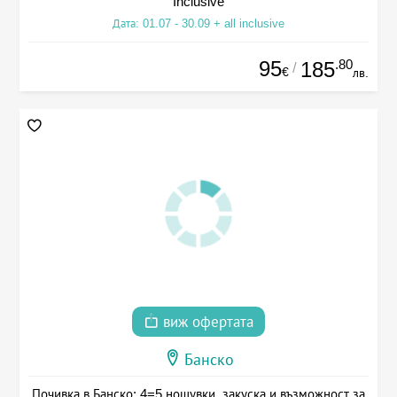
Inclusive
Дата: 01.07 - 30.09 + all inclusive
95
.80
185
/
€
лв.
виж офертата
Банско
Почивка в Банско: 4=5 нощувки, закуска и възможност за