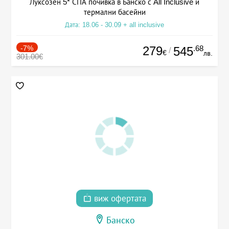
Луксозен 5* СПА почивка в Банско с All Inclusive и
термални басейни
Дата: 18.06 - 30.09 + all inclusive
-7%
279
.68
545
/
€
лв.
301.00€
виж офертата
Банско