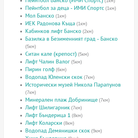
Пейнтбол Банско (ИМИ Спортс)
(1км)
Пейнтбол за деца - ИМИ Спортс
(1км)
Мол Банско
(1км)
ИЕК Радонова Къща
(1км)
Кабинков лифт Банско
(2км)
Базилка в Безименният град - Банско
(5км)
Ситан кале (крепост)
(5км)
Лифт Чалин Валог
(5км)
Пирин голф
(6км)
Водопад Юленски скок
(7км)
Исторически музей Никола Парапунов
(7км)
Минерален плаж Добринище
(7км)
Лифт Шилигарник
(7км)
Лифт Бъндерица 1
(8км)
Лифт Коларски
(8км)
Водопад Демянишки скок
(9км)