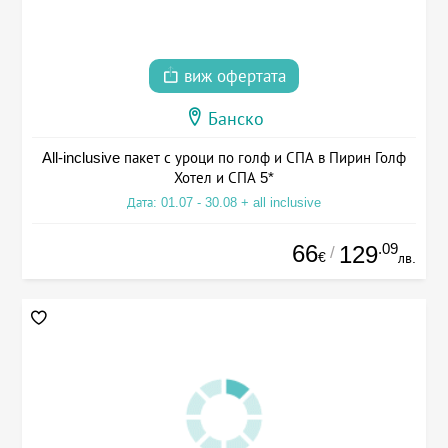
виж офертата
Банско
All-inclusive пакет с уроци по голф и СПА в Пирин Голф
Хотел и СПА 5*
Дата: 01.07 - 30.08 + all inclusive
66
.09
129
/
€
лв.