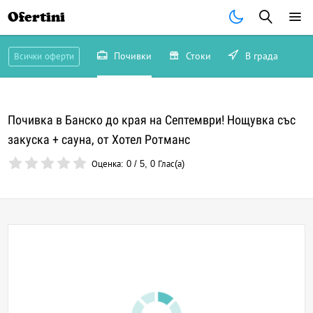
Ofertini
Почивки
Стоки
В града
Всички оферти
Почивка в Банско до края на Септември! Нощувка със
закуска + сауна, от Хотел Ротманс
Оценка:
0
/
5
,
0
Глас(а)