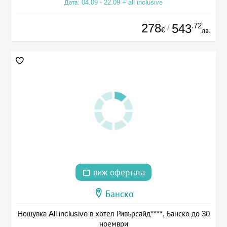
Дата: 04.09 - 22.09 + all inclusive
278
.72
543
/
€
лв.
виж офертата
Банско
Нощувка All inclusive в хотел Ривърсайд****, Банско до 30
ноември