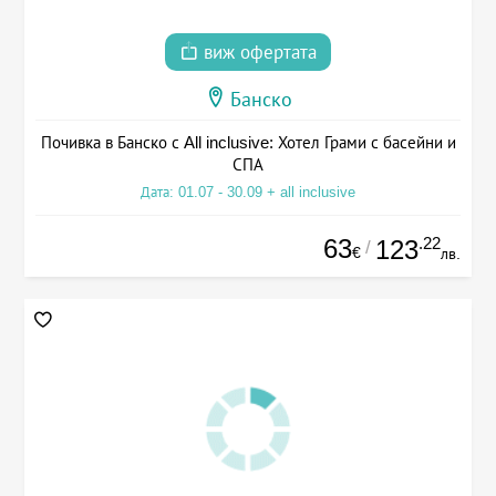
виж офертата
Банско
Почивка в Банско с All inclusive: Хотел Грами с басейни и
СПА
Дата: 01.07 - 30.09 + all inclusive
63
.22
123
/
€
лв.