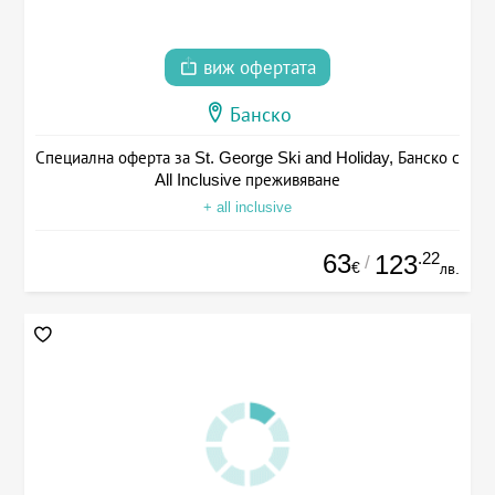
виж офертата
Банско
Специална оферта за St. George Ski and Holiday, Банско с
All Inclusive преживяване
+ all inclusive
63
.22
123
/
€
лв.