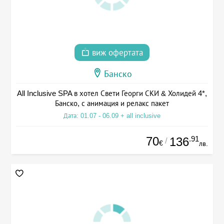
виж офертата
Банско
All Inclusive SPA в хотел Свети Георги СКИ & Холидей 4*,
Банско, с анимация и релакс пакет
Дата: 01.07 - 06.09 + all inclusive
70
.91
136
/
€
лв.