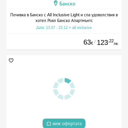
Банско
Почивка в Банско с All Inclusive Light и спа удоволствия в
хотел Роял Банско Апартмънтс
Дата: 13.07 - 23.12 + all inclusive
63
.22
123
/
€
лв.
виж офертата