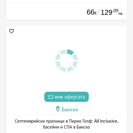
66
.09
129
/
€
лв.
виж офертата
Банско
Септемврийски празници в Пирин Голф: All Inclusive,
басейни и СПА в Банско