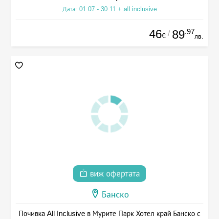
Дата: 01.07 - 30.11 + all inclusive
46
.97
89
/
€
лв.
виж офертата
Банско
Почивка All Inclusive в Мурите Парк Хотел край Банско с