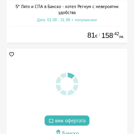
5* Лято и СПА в Банско - хотел Регнум с невероятни
удобства
Дата: 01.08 - 31.08 + полупансион
81
.42
158
/
€
лв.
виж офертата
Банско