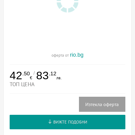
rio.bg
оферта от
42
83
/
.50
.12
€
лв.
ТОП ЦЕНА
Изтекла оферта
ВИЖТЕ ПОДОБНИ