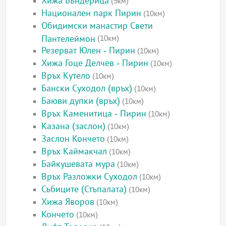
Хижа Бъндерица
(9км)
Национален парк Пирин
(10км)
Обидимски манастир Свети
Пантелеймон
(10км)
Резерват Юлен - Пирин
(10км)
Хижа Гоце Делчев - Пирин
(10км)
Връх Кутело
(10км)
Бански Суходол (връх)
(10км)
Баюви дупки (връх)
(10км)
Връх Каменитица - Пирин
(10км)
Казана (заслон)
(10км)
Заслон Кончето
(10км)
Връх Каймакчал
(10км)
Байкушевата мура
(10км)
Връх Разложки Суходол
(10км)
Събиците (Стъпалата)
(10км)
Хижа Яворов
(10км)
Кончето
(10км)