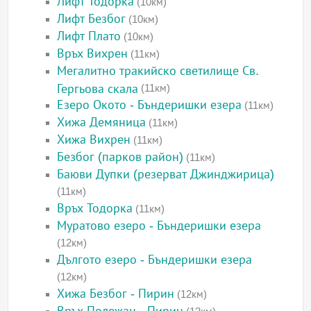
Лифт Тодорка
(10км)
Лифт Безбог
(10км)
Лифт Плато
(10км)
Връх Вихрен
(11км)
Мегалитно тракийско светилище Св.
Гергьова скала
(11км)
Езеро Окото - Бъндеришки езера
(11км)
Хижа Демяница
(11км)
Хижа Вихрен
(11км)
Безбог (парков район)
(11км)
Баюви Дупки (резерват Джинджирица)
(11км)
Връх Тодорка
(11км)
Муратово езеро - Бъндеришки езера
(12км)
Дългото езеро - Бъндеришки езера
(12км)
Хижа Безбог - Пирин
(12км)