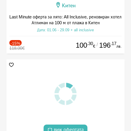
Китен
Last Minute оферта за лято: All Inclusive, реновиран хотел
Атлиман на 100 м от плажа в Китен
Дата: 01.06 - 29.09 + all inclusive
-15%
.30
.17
100
196
/
€
лв.
118.00€
виж офертата