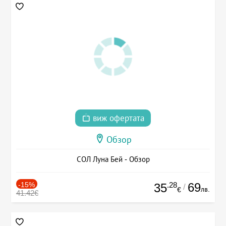
виж офертата
Обзор
СОЛ Луна Бей - Обзор
-15%
.28
69
35
/
лв.
€
41.42€