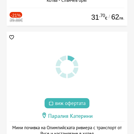
Котва - Слънчев бряг
-21%
.70
62
31
/
лв.
€
39.88€
виж офертата
Паралия Катерини
Мини почивка на Олимпийската ривиера с транспорт от
Русе и настаняване в хотел