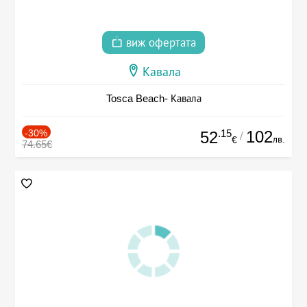
виж офертата
Кавала
Tosca Beach- Кавала
-30%
.15
102
52
/
лв.
€
74.65€