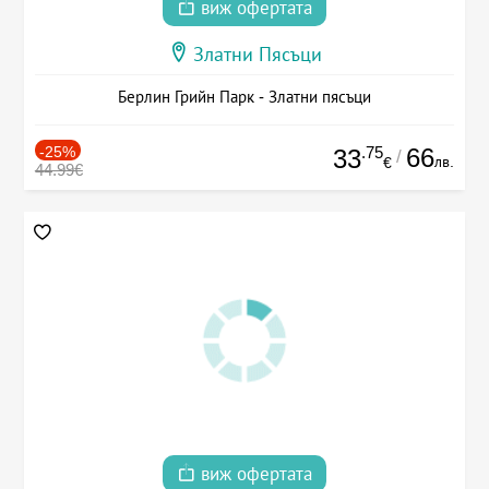
виж офертата
Златни Пясъци
Берлин Грийн Парк - Златни пясъци
-25%
.75
66
33
/
лв.
€
44.99€
виж офертата