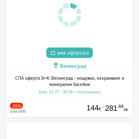
виж офертата
Велинград
СПА оферта 3=4: Велинград - нощувки, изхранване и
минерални басейни
Дата: 01.07 - 30.09 + полупансион
-25%
144
.64
281
/
€
лв.
192.00€