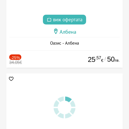
виж офертата
Албена
Оазис - Албена
-25%
.57
50
25
/
лв.
€
34.05€