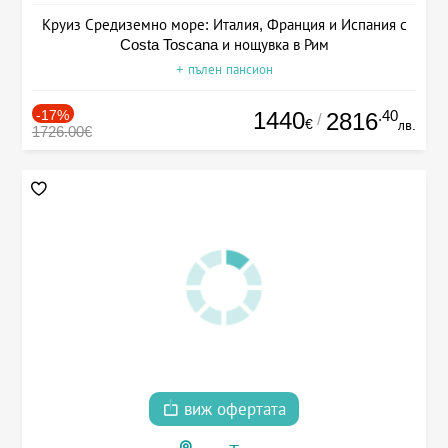
Круиз Средиземно море: Италия, Франция и Испания с
Costa Toscana и нощувка в Рим
+ пълен пансион
-17%
1440
.40
2816
/
€
лв.
1726.00€
виж офертата