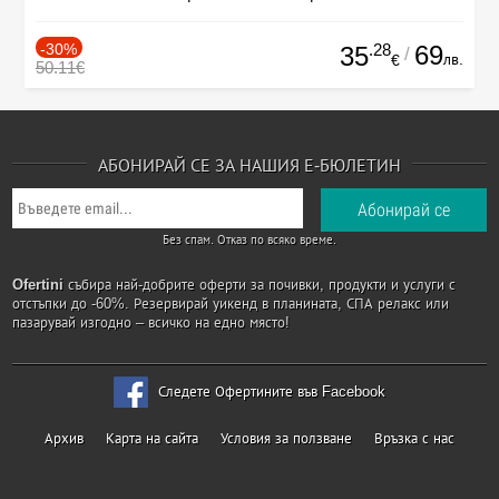
-30%
.28
69
35
/
лв.
€
50.11€
АБОНИРАЙ СЕ ЗА НАШИЯ Е-БЮЛЕТИН
Без спам. Отказ по всяко време.
Ofertini
събира най-добрите оферти за почивки, продукти и услуги с
отстъпки до -60%. Резервирай уикенд в планината, СПА релакс или
пазарувай изгодно – всичко на едно място!
Следете Офертините във Facebook
Архив
Карта на сайта
Условия за ползване
Връзка с нас