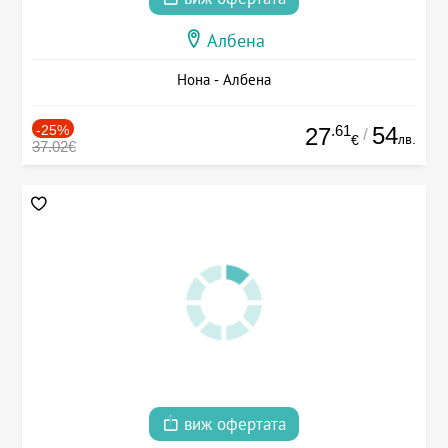
Албена
Нона - Албена
-25%
.61
54
27
/
лв.
€
37.02€
виж офертата