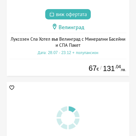
виж офертата
Велинград
Луксозен Спа Хотел във Велинград с Минерални Басейни
и СПА Пакет
Дата: 28.07 - 23.12 + полупансион
67
.04
131
/
€
лв.