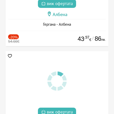
виж офертата
Албена
Гергана - Албена
-20%
.97
86
43
/
лв.
€
54.66€
виж офертата