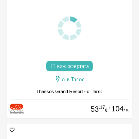
виж офертата
о-в Тасос
Thassos Grand Resort - о. Тасос
-15%
.17
104
53
/
лв.
€
62.38€