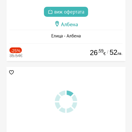
виж офертата
Албена
Елица - Албена
-25%
.59
52
26
/
лв.
€
35.54€