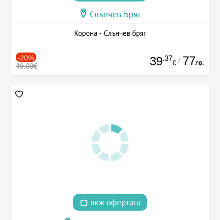
Слънчев Бряг
Корона - Слънчев бряг
-20%
.37
77
39
/
лв.
€
49.08€
виж офертата