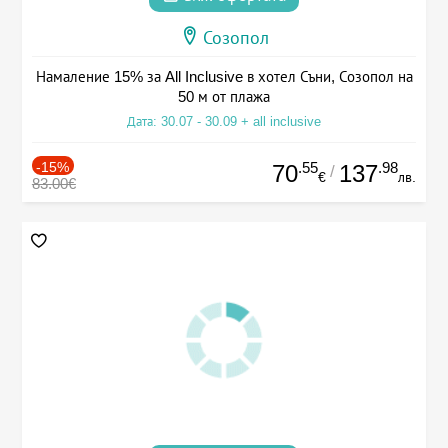
Созопол
Намаление 15% за All Inclusive в хотел Съни, Созопол на
50 м от плажа
Дата: 30.07 - 30.09 + all inclusive
-15%
.55
.98
70
137
/
€
лв.
83.00€