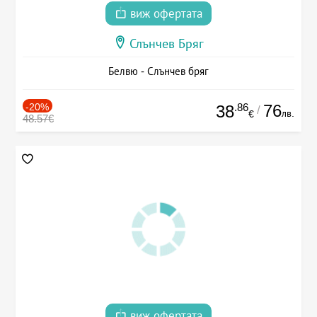
виж офертата
Слънчев Бряг
Белвю - Слънчев бряг
-20%
.86
76
38
/
лв.
€
48.57€
виж офертата