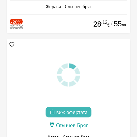
Жерави - Слънчев бряг
-20%
.12
55
28
/
лв.
€
35.28€
виж офертата
Слънчев Бряг