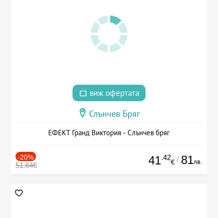
виж офертата
Слънчев Бряг
ЕФЕКТ Гранд Виктория - Слънчев бряг
-20%
.42
81
41
/
лв.
€
51.64€