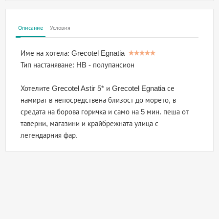
Описание
Условия
Име на хотела:
Grecotel Egnatia
Тип настаняване:
HB - полупансион
Хотелите Grecotel Astir 5* и Grecotel Egnatia се
намират в непосредствена близост до морето, в
средата на борова горичка и само на 5 мин. пеша от
таверни, магазини и крайбрежната улица с
легендарния фар.