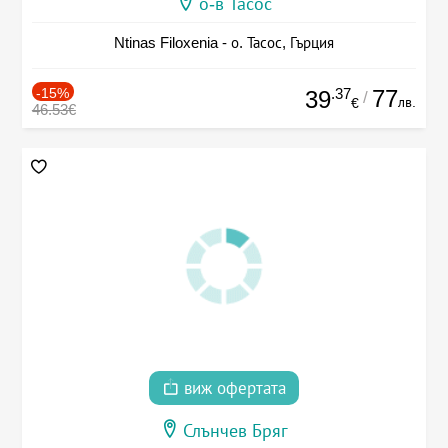
о-в Тасос
Ntinas Filoxenia - о. Тасос, Гърция
-15%
.37
77
39
/
лв.
€
46.53€
виж офертата
Слънчев Бряг