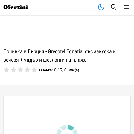
Почивки
Стоки
В града
Всички оферти
Ofertini
Почивка в Гърция - Grecotel Egnatia, със закуска и
вечеря + чадър и шезлонги на плажа
Оценка:
0
/
5
,
0
Глас(а)