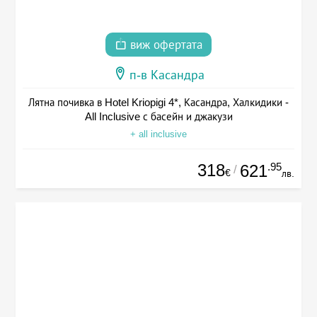
виж офертата
п-в Касандра
Лятна почивка в Hotel Kriopigi 4*, Касандра, Халкидики -
All Inclusive с басейн и джакузи
+ all inclusive
318
.95
621
/
€
лв.