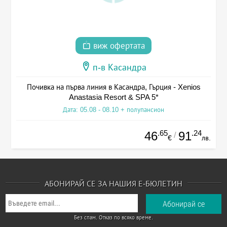
виж офертата
п-в Касандра
Почивка на първа линия в Касандра, Гърция - Xenios
Anastasia Resort & SPA 5*
Дата: 05.08 - 08.10 + полупансион
.65
.24
46
91
/
€
лв.
АБОНИРАЙ СЕ ЗА НАШИЯ Е-БЮЛЕТИН
Без спам. Отказ по всяко време.