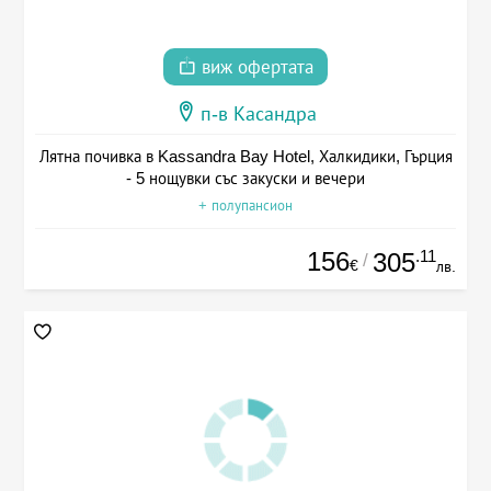
виж офертата
п-в Касандра
Лятна почивка в Kassandra Bay Hotel, Халкидики, Гърция
- 5 нощувки със закуски и вечери
+ полупансион
156
.11
305
/
€
лв.