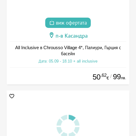
виж офертата
п-в Касандра
All Inclusive в Chrousso Village 4*, Палиури, Гърция с
басейн
Дата: 05.09 - 18.10 + all inclusive
.62
99
50
/
лв.
€