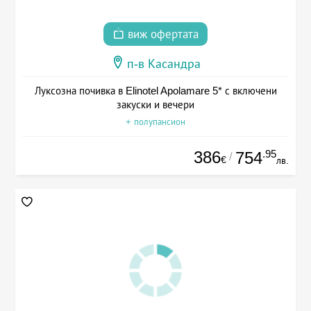
виж офертата
п-в Касандра
Луксозна почивка в Elinotel Apolamare 5* с включени
закуски и вечери
+ полупансион
386
.95
754
/
€
лв.