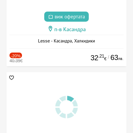
виж офертата
п-в Касандра
Lesse - Касандра, Халкидики
-20%
.21
63
32
/
лв.
€
40.39€