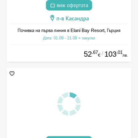
виж офертата
п-в Касандра
Почивка на първа линия в Elani Bay Resort, Гърция
Дата: 01.09 - 21.09 + закуска
.67
.01
52
103
/
€
лв.