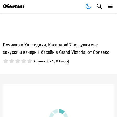
Почивки
Стоки
В града
Всички оферти
Ofertini
Почивка в Халкидики, Касандра! 7 нощувки със
закуски и вечери + басейн в Grand Victoria, от Солвекс
Оценка:
0
/
5
,
0
Глас(а)