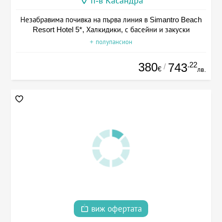
п-в Касандра
Незабравима почивка на първа линия в Simantro Beach
Resort Hotel 5*, Халкидики, с басейни и закуски
+ полупансион
380
.22
743
/
€
лв.
виж офертата