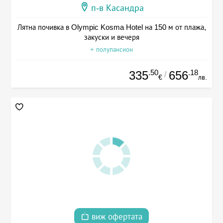
п-в Касандра
Лятна почивка в Olympic Kosma Hotel на 150 м от плажа,
закуски и вечеря
+ полупансион
.50
.18
335
656
/
€
лв.
виж офертата