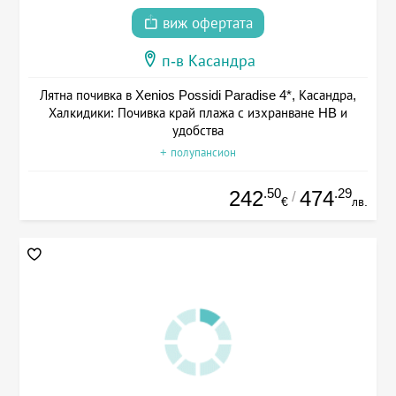
виж офертата
п-в Касандра
Лятна почивка в Xenios Possidi Paradise 4*, Касандра,
Халкидики: Почивка край плажа с изхранване HB и
удобства
+ полупансион
.50
.29
242
474
/
€
лв.