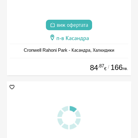
виж офертата
п-в Касандра
Cronwell Rahoni Park - Касандра, Халкидики
.87
166
84
/
лв.
€