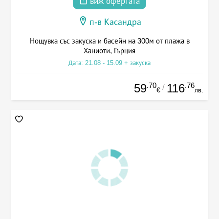
виж офертата
п-в Касандра
Нощувка със закуска и басейн на 300м от плажа в
Ханиоти, Гърция
Дата: 21.08 - 15.09 + закуска
.70
.76
59
116
/
€
лв.