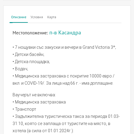
Описание
Условия
Карта
п-в Касандра
Местоположение:
• 7 нощувки със закуски и вечери в Grand Victoria 3*;
• Детски басейн;
• Детска площадка;
• Водач;
• Медицинска застраховка с покритие 10000 евро /
вкл. и COVID-19/. За лица над 66 г. - има доплащане.
Ваучерът не включва:
• Медицинска застраховка
• Транспорт
• Задължителна туристическа такса за периода 01.03-
31.10, която се заплаща от туристите на място, в
хотела (в сила от 01.01.2024г.):