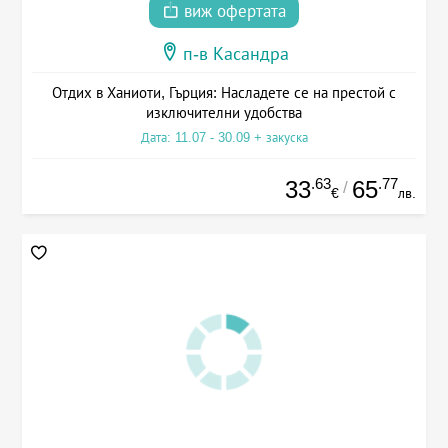
виж офертата
п-в Касандра
Отдих в Ханиоти, Гърция: Насладете се на престой с
изключителни удобства
Дата: 11.07 - 30.09 + закуска
.63
.77
33
65
/
€
лв.