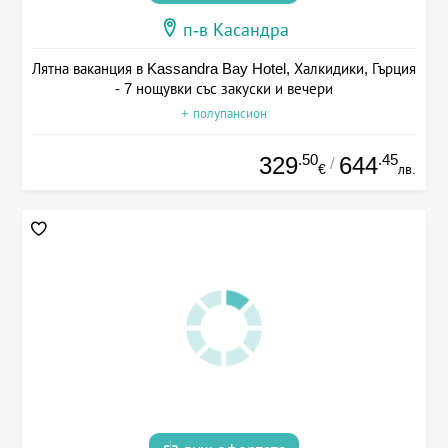
п-в Касандра
Лятна ваканция в Kassandra Bay Hotel, Халкидики, Гърция
- 7 нощувки със закуски и вечери
+ полупансион
.50
.45
329
644
/
€
лв.