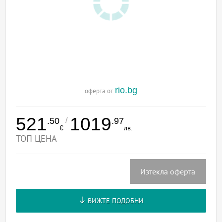
rio.bg
оферта от
521
1019
/
.50
.97
€
лв.
ТОП ЦЕНА
Изтекла оферта
ВИЖТЕ ПОДОБНИ