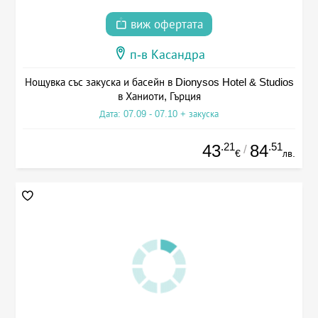
виж офертата
п-в Касандра
Нощувка със закуска и басейн в Dionysos Hotel & Studios
в Ханиоти, Гърция
Дата: 07.09 - 07.10 + закуска
.21
.51
43
84
/
€
лв.