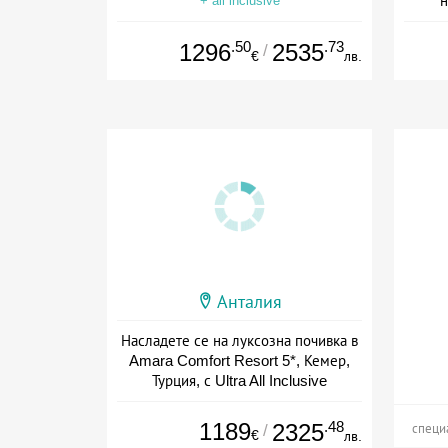
н
+ all inclusive
.50
.73
1296
2535
/
€
лв.
Анталия
Насладете се на луксозна почивка в
Amara Comfort Resort 5*, Кемер,
Турция, с Ultra All Inclusive
+ all inclusive
1189
.48
2325
/
специ
€
лв.