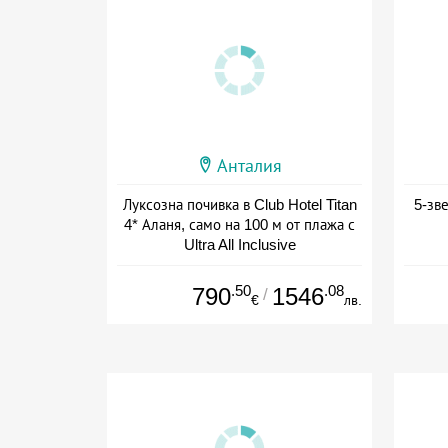
Анталия
Луксозна почивка в Club Hotel Titan
5-зв
4* Аланя, само на 100 м от плажа с
Ultra All Inclusive
+ all inclusive
.50
.08
790
1546
/
€
лв.