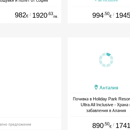
ощувки и полет от София
+ all inclusive
+ all inclusive
982
.63
.50
1920
994
194
/
/
€
лв.
€
Анталия
Почивка в Holiday Park Resort
Ultra All Inclusive - Храна 
забавления в Алания
+ all inclusive
.50
890
174
/
ално предложение
€