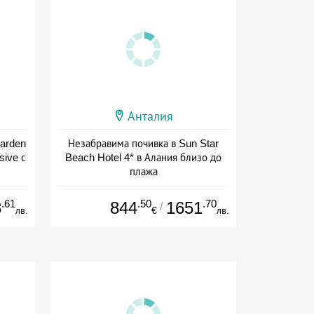
Анталия
Garden
Незабравима почивка в Sun Star
sive с
Beach Hotel 4* в Алания близо до
плажа
+ all inclusive
.61
.50
.70
8
844
1651
/
лв.
€
лв.