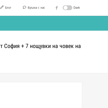
Блог
Връзка с нас
Dark
от София + 7 нощувки на човек на