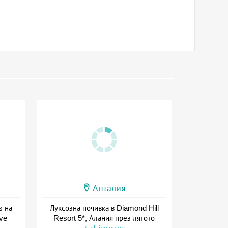
Анталия
s на
Луксозна почивка в Diamond Hill
ive
Resort 5*, Алания през лятото