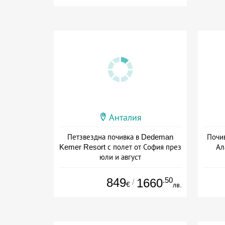
Анталия
Петзвездна почивка в Dedeman
Почив
Kemer Resort с полет от София през
Ал
юли и август
+ all inclusive
849
.50
1660
/
€
лв.