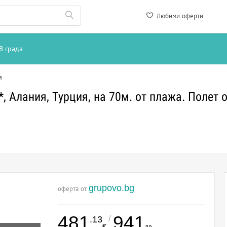
Любими оферти
В града
я
, Алания, Турция, на 70м. от плажа. Полет 
grupovo.bg
оферта от
481
941
/
.13
€
лв.