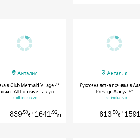
Анталия
Анталия
ка в Club Mermaid Village 4*,
Луксозна лятна почивка в Ал
ания с All Inclusive - август
Prestige Alanya 5*
+ all inclusive
+ all inclusive
.50
.92
.50
839
1641
813
159
/
/
€
лв.
€