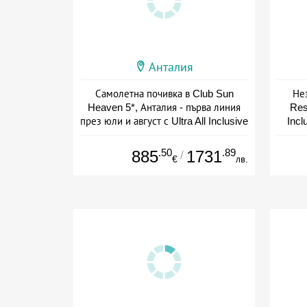
Анталия
Самолетна почивка в Club Sun
Не
Heaven 5*, Анталия - първа линия
Res
през юли и август с Ultra All Inclusive
Incl
+ all inclusive
.50
.89
885
1731
/
€
лв.