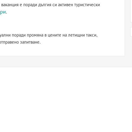
 ваканция е поради дългия си активен туристически
ри
.
уални поради промяна в цените на летищни такси,
отправено запитване.