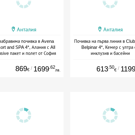
Анталия
Анталия
забравима почивка в Avena
Почивка на първа линия в Club
ort and SPA 4*, Алания с All
Belpinar 4*, Кемер с ултра
usive пакет и полет от София
инклузив и басейни
+ all inclusive
+ all inclusive
869
.62
.50
1699
613
119
/
/
€
лв.
€