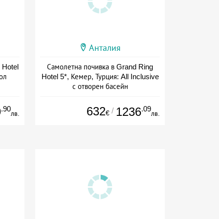
Анталия
 Hotel
Самолетна почивка в Grand Ring
 ол
Hotel 5*, Кемер, Турция: All Inclusive
с отворен басейн
+ all inclusive
.90
632
.09
9
1236
/
€
лв.
лв.