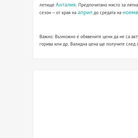
Анталия
летище
. Предпочитано място за лятна
април
ноемв
сезон – от края на
до средата на
Важно: Възможно е обявените цени да не са акт
горива или др. Валидна цена ще получите след 