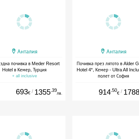
Анталия
Анталия
ездна почивка в Meder Resort
Почивка през лятото в Alder 
Hotel в Кемер, Турция
Hotel 4*, Кемер - Ultra All Inclu
полет от София
+ all inclusive
+ all inclusive
693
.39
.50
1355
914
178
/
/
€
лв.
€