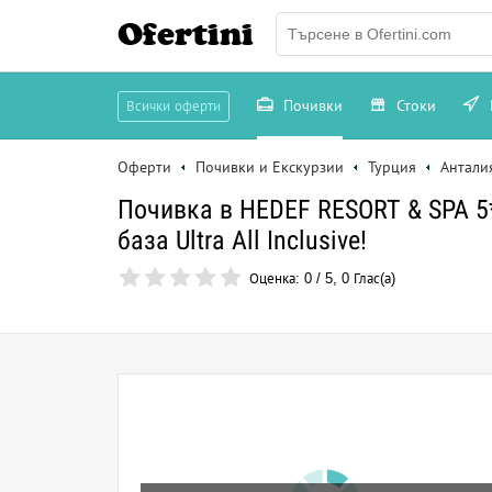
Ofertini
Почивки
Стоки
Всички оферти
Оферти
Почивки и Екскурзии
Турция
Антали
Почивка в HEDEF RESORT & SPA 5*
база Ultra All Inclusive!
Оценка:
0
/
5
,
0
Глас(а)