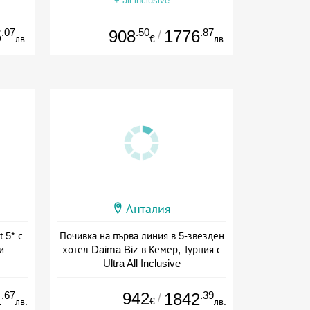
+ all inclusive
.07
.50
.87
5
908
1776
/
лв.
€
лв.
Анталия
 5* с
Почивка на първа линия в 5-звезден
и
хотел Daima Biz в Кемер, Турция с
Ultra All Inclusive
+ all inclusive
.67
942
.39
1
1842
/
€
лв.
лв.