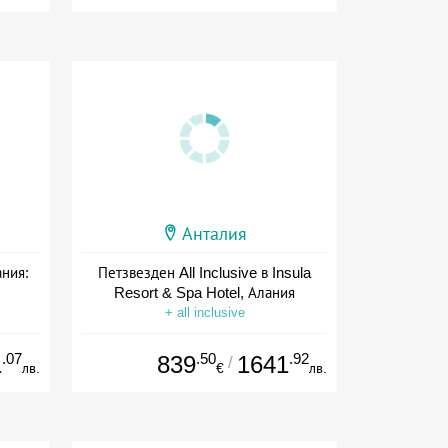
Анталия
ания:
Петзвезден All Inclusive в Insula
Resort & Spa Hotel, Алания
+ all inclusive
.07
.50
.92
1
839
1641
/
лв.
€
лв.