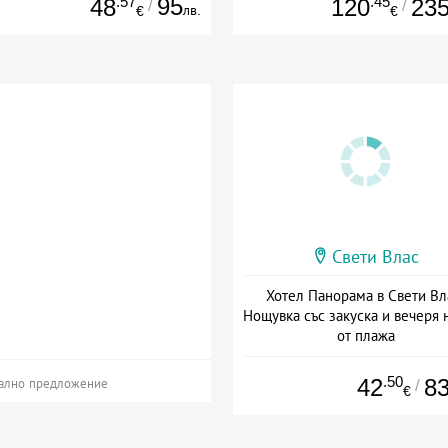
.57
95
.45
48
120
23
/
/
лв.
€
€
Свети Влас
Хотел Панорама в Свети Вл
Нощувка със закуска и вечеря 
от плажа
Дата: 28.07 - 30.09 + полупанс
.50
42
8
/
ално предложение
€