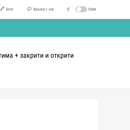
Блог
Връзка с нас
Dark
тима + закрити и открити