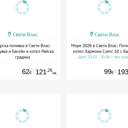
Свети Влас
Свети Влас
рска почивка в Свети Влас:
Море 2026 в Свети Влас: Почи
вка и басейн в хотел Райска
хотел Хармони Суитс 10 с ба
градина
Дата: 23.07 - 30.09 + без хра
та: 05.08 - 23.09 + без храна
62
.26
99
121
19
/
/
€
€
лв.