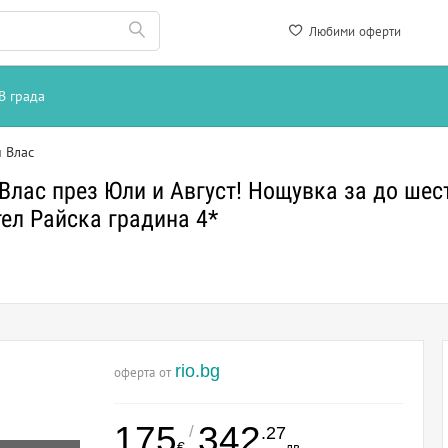
Любими оферти
В града
 Влас
Влас през Юли и Август! Нощувка за до шес
тел Райска градина 4*
rio.bg
оферта от
175
342
/
.27
€
лв.