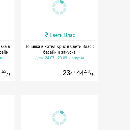
Свети Влас
вка в
Почивка в хотел Крис в Свети Влас с
сейн
басейн и закуска
на
Дата: 24.07 - 20.09 + закуска
.63
23
.98
3
44
/
€
лв.
лв.