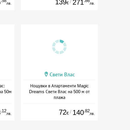
.58
139
.86
5
271
/
€
лв.
лв.
Свети Влас
ас:
Нощувки в Апартаменти Magic
на 50м
Dreams Свети Влас на 500 м от
плажа
ион
Дата: 10.07 - 30.09 + без храна
.12
72
.82
3
140
/
€
лв.
лв.