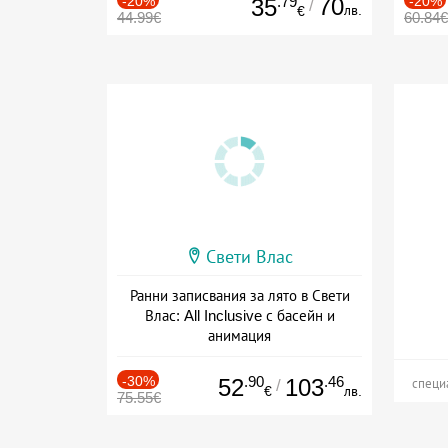
-20%
.79
70
-20%
35
/
лв.
€
44.99€
60.84€
Свети Влас
Ранни записвания за лято в Свети
Влас: All Inclusive с басейн и
анимация
Дата: 31.05 - 21.09 + all inclusive
-30%
.90
.46
52
103
/
специ
€
лв.
75.55€