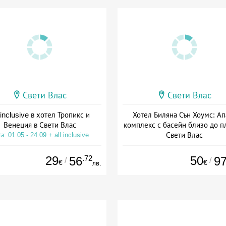
Свети Влас
Свети Влас
 inclusive в хотел Тропикс и
Хотел Биляна Сън Хоумс: Ап
Венеция в Свети Влас
комплекс с басейн близо до п
Свети Влас
а: 01.05 - 24.09 + all inclusive
Дата: 02.07 - 15.09 + без хра
29
.72
50
56
9
/
/
€
€
лв.