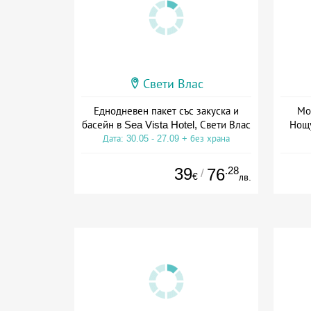
Свети Влас
Еднодневен пакет със закуска и
Мо
басейн в Sea Vista Hotel, Свети Влас
Нощу
Дата: 30.05 - 27.09 + без храна
Да
39
.28
76
/
€
лв.