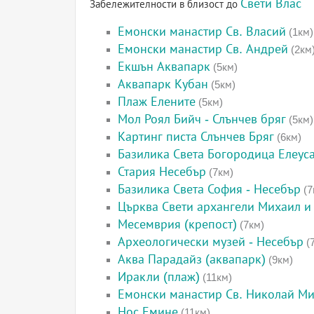
Свети Влас
Забележителности в близост до
Емонски манастир Св. Власий
(1км)
Емонски манастир Св. Андрей
(2км
Екшън Аквапарк
(5км)
Аквапарк Кубан
(5км)
Плаж Елените
(5км)
Мол Роял Бийч - Слънчев бряг
(5км)
Картинг писта Слънчев Бряг
(6км)
Базилика Света Богородица Елеус
Стария Несебър
(7км)
Базилика Света София - Несебър
(7
Църква Свети архангели Михаил и 
Месемврия (крепост)
(7км)
Археологически музей - Несебър
(
Аква Парадайз (аквапарк)
(9км)
Иракли (плаж)
(11км)
Емонски манастир Св. Николай М
Нос Емине
(11км)