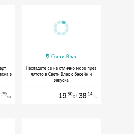
Свети Влас
арт
Насладете се на отлично море през
лажа в
лятото в Свети Влас с басейн и
закуска
на
Дата: 06.07 - 27.09 + закуска
.79
.50
.14
7
19
38
/
лв.
€
лв.