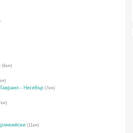
)
а
(6км)
км)
Гавраил - Несебър
(7км)
7км)
ирликийски
(11км)