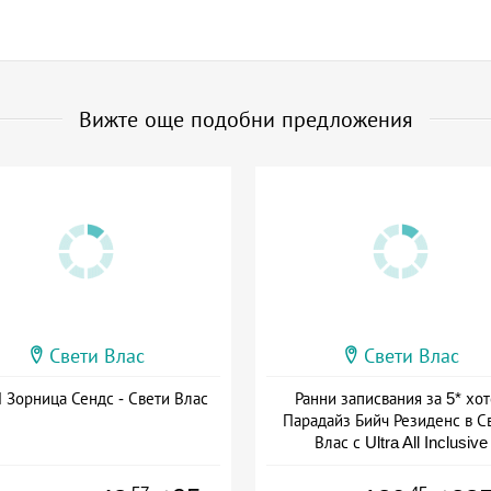
Вижте още подобни предложения
Свети Влас
Свети Влас
Зорница Сендс - Свети Влас
Ранни записвания за 5* хо
Парадайз Бийч Резиденс в С
Влас с Ultra All Inclusive
Дата: 27.05 - 25.09 + all inclus