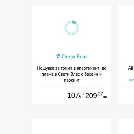
Свети Влас
Нощувка за трима в апартамент, до
All
плажа в Свети Влас с басейн и
паркинг
Дат
Дата: 17.07 - 30.09 + без храна
107
.27
209
/
€
лв.