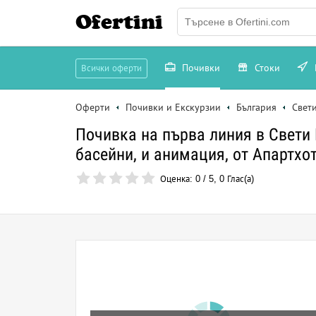
Ofertini
Почивки
Стоки
Всички оферти
Оферти
Почивки и Екскурзии
България
Свети
Почивка на първа линия в Свети 
басейни, и анимация, от Апартхо
Оценка:
0
/
5
,
0
Глас(а)