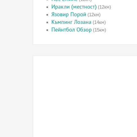
Иракли (местност)
(12км)
Язовир Порой
(12км)
Къмпинг Лозана
(14км)
Пейнтбол Обзор
(15км)