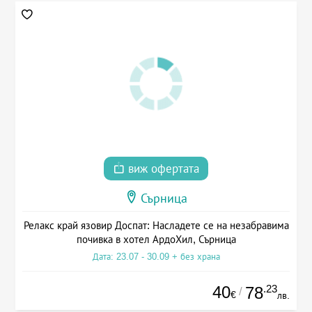
виж офертата
Сърница
Релакс край язовир Доспат: Насладете се на незабравима
почивка в хотел АрдоХил, Сърница
Дата: 23.07 - 30.09 + без храна
40
.23
78
/
€
лв.