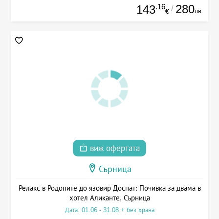
.16
280
143
/
лв.
€
виж офертата
Сърница
Релакс в Родопите до язовир Доспат: Почивка за двама в
хотел Аликанте, Сърница
Дата: 01.06 - 31.08 + без храна