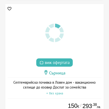
виж офертата
Сърница
Септемврийска почивка в Ловен дом - ваканционно
селище до язовир Доспат за семейства
+ без храна
150
.38
293
/
€
лв.