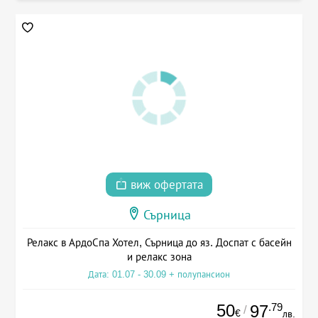
виж офертата
Сърница
Релакс в АрдоСпа Хотел, Сърница до яз. Доспат с басейн
и релакс зона
Дата: 01.07 - 30.09 + полупансион
50
.79
97
/
€
лв.