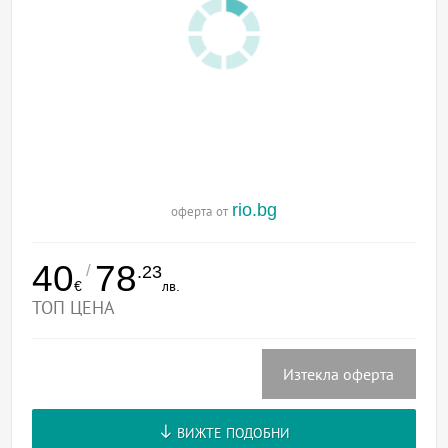
rio.bg
оферта от
40
78
/
.23
€
лв.
ТОП ЦЕНА
Изтекла оферта
ВИЖТЕ ПОДОБНИ