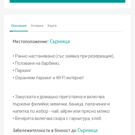
Описание
Условия
Карта
Сърница
Местоположение:
• Ранно настаняване (със заявка при резервация);
• Ползване на барбекю;
• Паркинг.
• Охраняем паркинг и WI-FI интернет.
• Закуската е домашно приготвена и включва
пържени филийки, мекички, баница, палачинки и
напитка по избор - чай, айрян или прясно мляко.
• Вечерята включва скара с гарнитура, хляб.
Сърница
Забележителности в близост до