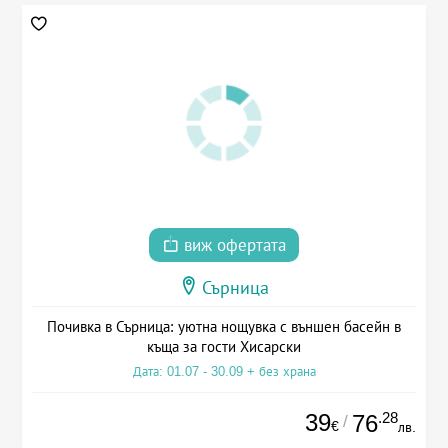
виж офертата
Сърница
Почивка в Сърница: уютна нощувка с външен басейн в
къща за гости Хисарски
Дата: 01.07 - 30.09 + без храна
39
.28
76
/
€
лв.