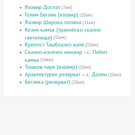
Язовир Доспат
(7км)
Голям Беглик (язовир)
(10км)
Язовир Широка поляна
(11км)
Козия камък (тракийско скално
светилище)
(11км)
Крепост Ташбоазко кале
(13км)
Скално-изсечен менхир - с. Побит
камък
(14км)
Тошков чарк (язовир)
(15км)
Архитектурен резерват – с. Долен
(15км)
Беглика (резерват)
(15км)