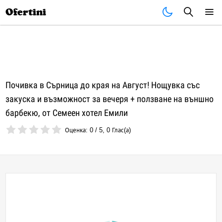
Почивки
Стоки
В града
Всички оферти
Ofertini
Почивка в Сърница до края на Август! Нощувка със
закуска и възможност за вечеря + ползване на външно
барбекю, от Семеен хотел Емили
Оценка:
0
/
5
,
0
Глас(а)