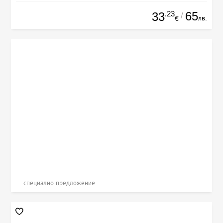
.23
65
33
/
лв.
€
специално предложение