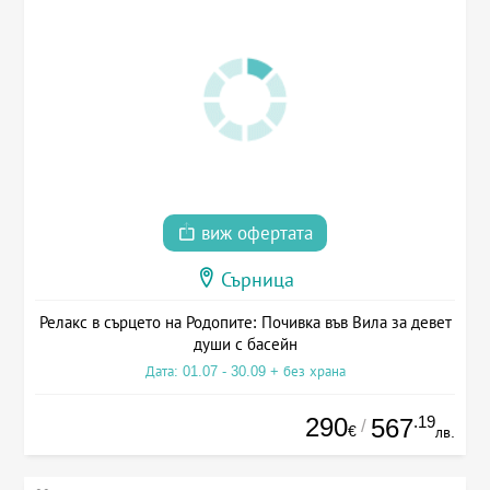
виж офертата
Сърница
Релакс в сърцето на Родопите: Почивка във Вила за девет
души с басейн
Дата: 01.07 - 30.09 + без храна
290
.19
567
/
€
лв.