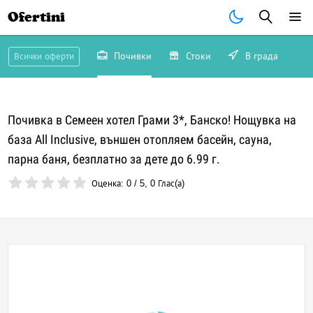
Ofertini
Почивки
Стоки
В града
Всички оферти
Почивка в Семеен хотел Грами 3*, Банско! Нощувка на
база All Inclusive, външен отопляем басейн, сауна,
парна баня, безплатно за дете до 6.99 г.
Оценка:
0
/
5
,
0
Глас(а)