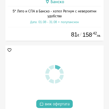
Банско
5* Лято и СПА в Банско - хотел Регнум с невероятни
удобства
Дата: 01.08 - 31.08 + полупансион
81
.42
158
/
€
лв.
виж офертата