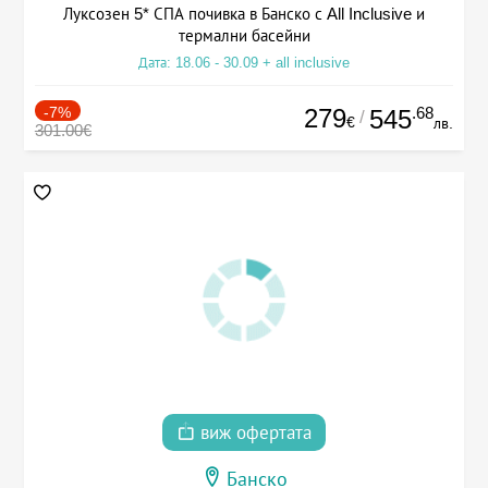
Луксозен 5* СПА почивка в Банско с All Inclusive и
термални басейни
Дата: 18.06 - 30.09 + all inclusive
-7%
279
.68
545
/
€
лв.
301.00€
виж офертата
Банско