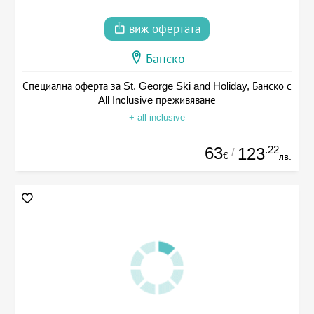
виж офертата
Банско
Специална оферта за St. George Ski and Holiday, Банско с
All Inclusive преживяване
+ all inclusive
63
.22
123
/
€
лв.