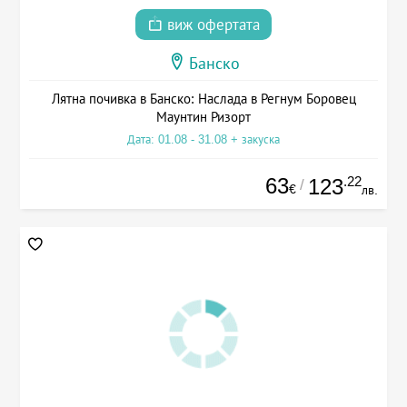
виж офертата
Банско
Лятна почивка в Банско: Наслада в Регнум Боровец
Маунтин Ризорт
Дата: 01.08 - 31.08 + закуска
63
.22
123
/
€
лв.