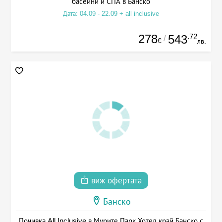
басейни и СПА в Банско
Дата: 04.09 - 22.09 + all inclusive
278
.72
543
/
€
лв.
виж офертата
Банско
Почивка All Inclusive в Мурите Парк Хотел край Банско с