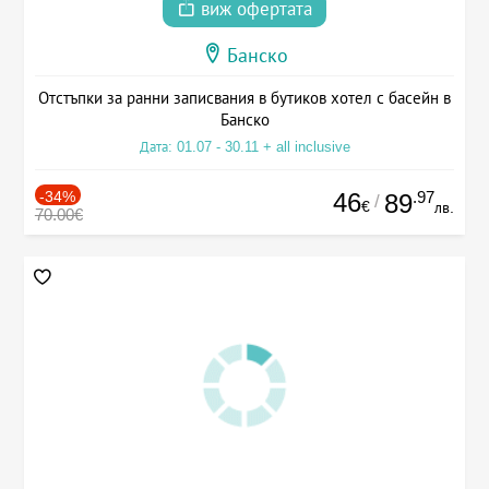
виж офертата
Банско
Отстъпки за ранни записвания в бутиков хотел с басейн в
Банско
Дата: 01.07 - 30.11 + all inclusive
-34%
46
.97
89
/
€
лв.
70.00€