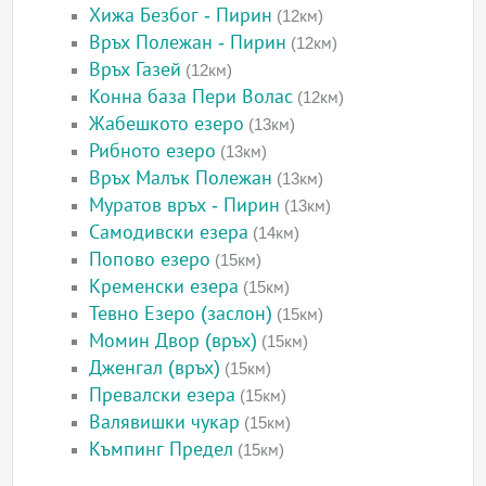
Хижа Безбог - Пирин
(12км)
Връх Полежан - Пирин
(12км)
Връх Газей
(12км)
Конна база Пери Волас
(12км)
Жабешкото езеро
(13км)
Рибното езеро
(13км)
Връх Малък Полежан
(13км)
Муратов връх - Пирин
(13км)
Самодивски езера
(14км)
Попово езеро
(15км)
Кременски езера
(15км)
Тевно Езеро (заслон)
(15км)
Момин Двор (връх)
(15км)
Дженгал (връх)
(15км)
Превалски езера
(15км)
Валявишки чукар
(15км)
Къмпинг Предел
(15км)