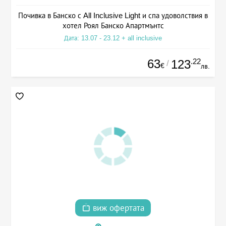
Почивка в Банско с All Inclusive Light и спа удоволствия в
хотел Роял Банско Апартмънтс
Дата: 13.07 - 23.12 + all inclusive
63
.22
123
/
€
лв.
виж офертата