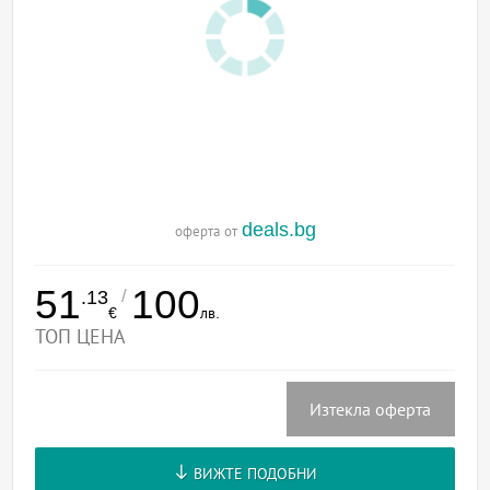
deals.bg
оферта от
51
100
/
.13
€
лв.
ТОП ЦЕНА
Изтекла оферта
ВИЖТЕ ПОДОБНИ