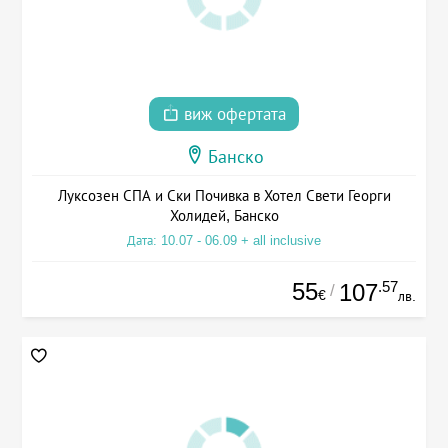
виж офертата
Банско
Луксозен СПА и Ски Почивка в Хотел Свети Георги
Холидей, Банско
Дата: 10.07 - 06.09 + all inclusive
55
.57
107
/
€
лв.