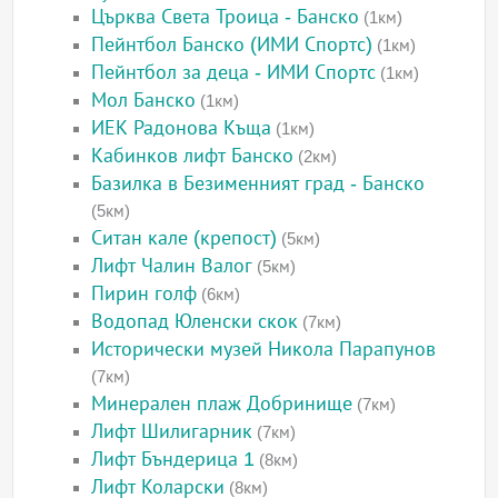
Църква Света Троица - Банско
(1км)
Пейнтбол Банско (ИМИ Спортс)
(1км)
Пейнтбол за деца - ИМИ Спортс
(1км)
Мол Банско
(1км)
ИЕК Радонова Къща
(1км)
Кабинков лифт Банско
(2км)
Базилка в Безименният град - Банско
(5км)
Ситан кале (крепост)
(5км)
Лифт Чалин Валог
(5км)
Пирин голф
(6км)
Водопад Юленски скок
(7км)
Исторически музей Никола Парапунов
(7км)
Минерален плаж Добринище
(7км)
Лифт Шилигарник
(7км)
Лифт Бъндерица 1
(8км)
Лифт Коларски
(8км)