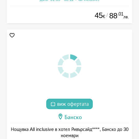
45
.01
88
/
€
лв.
виж офертата
Банско
Нощувка All inclusive в хотел Ривърсайд****, Банско до 30
ноември