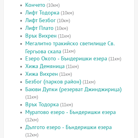
Кончето
(10км)
Лифт Тодорка
(10км)
Лифт Безбог
(10км)
Лифт Плато
(10км)
Връх Вихрен
(11км)
Мегалитно тракийско светилище Св.
Гергьова скала
(11км)
Езеро Окото - Бъндеришки езера
(11км)
Хижа Демяница
(11км)
Хижа Вихрен
(11км)
Безбог (парков район)
(11км)
Баюви Дупки (резерват Джинджирица)
(11км)
Връх Тодорка
(11км)
Муратово езеро - Бъндеришки езера
(12км)
Дългото езеро - Бъндеришки езера
(12км)