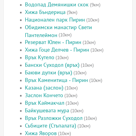
Водопад Демянишки скок
(9км)
Хижа Бъндерица
(9км)
Национален парк Пирин
(10км)
Обидимски манастир Свети
Пантелеймон
(10км)
Резерват Юлен - Пирин
(10км)
Хижа Гоце Делчев - Пирин
(10км)
Връх Кутело
(10км)
Бански Суходол (връх)
(10км)
Баюви дупки (връх)
(10км)
Връх Каменитица - Пирин
(10км)
Казана (заслон)
(10км)
Заслон Кончето
(10км)
Връх Каймакчал
(10км)
Байкушевата мура
(10км)
Връх Разложки Суходол
(10км)
Събиците (Стъпалата)
(10км)
Хижа Яворов
(10км)