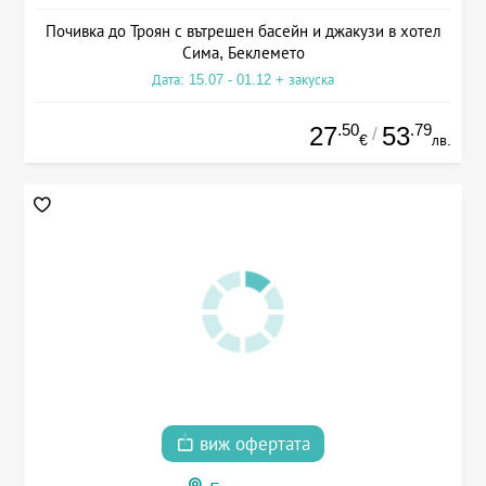
Почивка до Троян с вътрешен басейн и джакузи в хотел
Сима, Беклемето
Дата: 15.07 - 01.12 + закуска
.50
.79
27
53
/
€
лв.
виж офертата