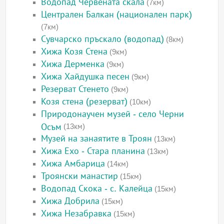
Водопад Червената скала
(7км)
Централен Балкан (национален парк)
(7км)
Сувчарско пръскало (водопад)
(8км)
Хижа Козя Стена
(9км)
Хижа Дерменка
(9км)
Хижа Хайдушка песен
(9км)
Резерват Стенето
(9км)
Козя стена (резерват)
(10км)
Природонаучен музей - село Черни
Осъм
(13км)
Музей на занаятите в Троян
(13км)
Хижа Ехо - Стара планина
(13км)
Хижа Амбарица
(14км)
Троянски манастир
(15км)
Водопад Скока - с. Калейца
(15км)
Хижа Добрила
(15км)
Хижа Незабравка
(15км)