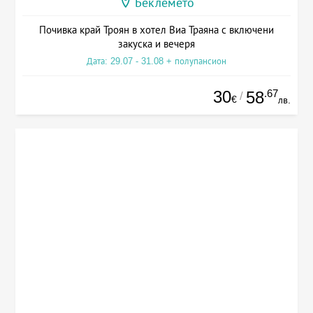
Беклемето
Почивка край Троян в хотел Виа Траяна с включени
закуска и вечеря
Дата: 29.07 - 31.08 + полупансион
30
.67
58
/
€
лв.