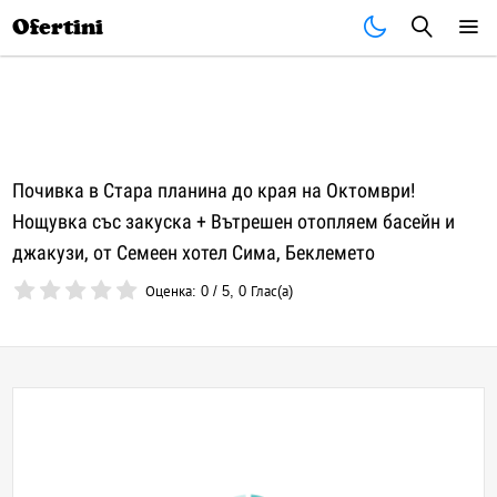
Почивки
Стоки
В града
Всички оферти
Ofertini
Почивка в Стара планина до края на Октомври!
Нощувка със закуска + Вътрешен отопляем басейн и
джакузи, от Семеен хотел Сима, Беклемето
Оценка:
0
/
5
,
0
Глас(а)