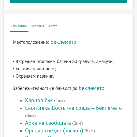
Описание
Условия
Карта
Беклемето
Местоположение:
• Вътрешен отопляем басейн 30 градуса, джакузи;
• Безжичен интернет;
• Охраняем паркинг.
Беклемето
Забележителности в близост до
Карцов бук
(1км)
Екопътека Достъпна среда – Беклемето
(3км)
Арка на свободата
(3км)
Орлово гнездо (заслон)
(6км)