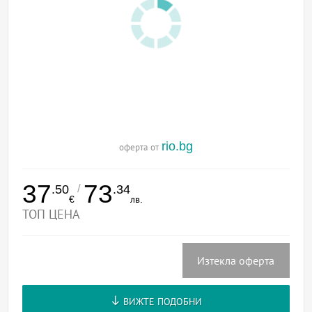
rio.bg
оферта от
37
73
/
.50
.34
€
лв.
ТОП ЦЕНА
Изтекла оферта
ВИЖТЕ ПОДОБНИ