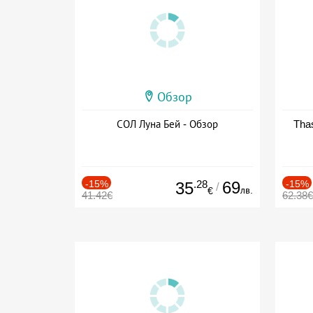
Обзор
СОЛ Луна Бей - Обзор
Thas
-15%
.28
69
-15%
35
/
лв.
€
41.42€
62.38€