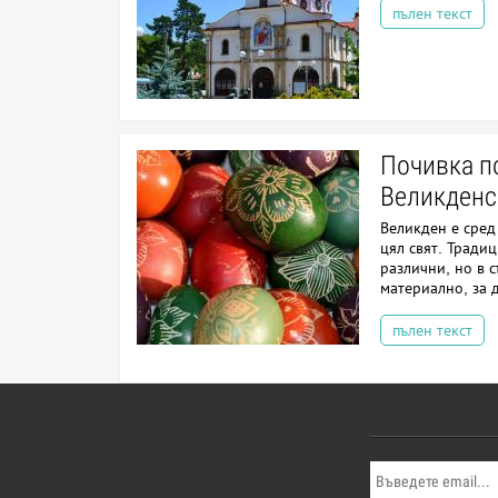
пълен текст
Почивка п
Великденс
Великден е сред
цял свят. Традиц
различни, но в 
материално, за д
пълен текст