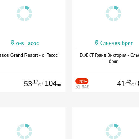
о-в Тасос
Слънчев Бряг
sos Grand Resort - о. Тасос
ЕФЕКТ Гранд Виктория - Слъ
бряг
.17
104
-20%
.42
53
41
/
/
лв.
€
€
51.64€