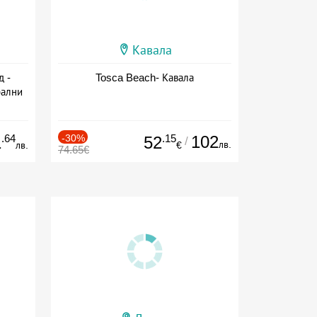
Кавала
д -
Tosca Beach- Кавала
рални
ион
.64
-30%
.15
102
1
52
/
лв.
лв.
€
74.65€