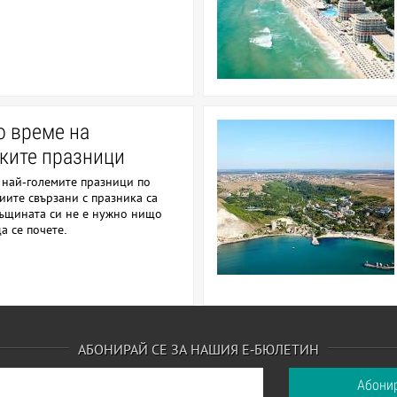
о време на
ките празници
 най-големите празници по
иите свързани с празника са
същината си не е нужно нищо
а се почете.
АБОНИРАЙ СЕ ЗА НАШИЯ Е-БЮЛЕТИН