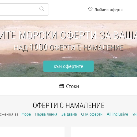
Любими оферти
НИТЕ
МОРСКИ ОФЕРТИ
ЗА ВАША
1000
НАД
ОФЕРТИ С НАМАЛЕНИЕ
към офертите
Стоки
ОФЕРТИ С НАМАЛЕНИЕ
ожения за
Море
Първа линия
За двама
СПА оферти
All inclusive
Уи