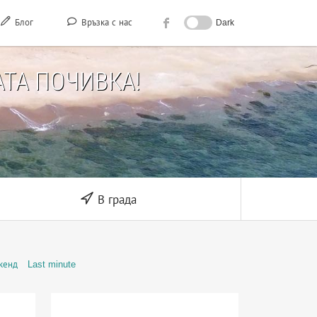
Блог
Връзка с нас
Dark
ТА ПОЧИВКА!
В града
кенд
Last minute