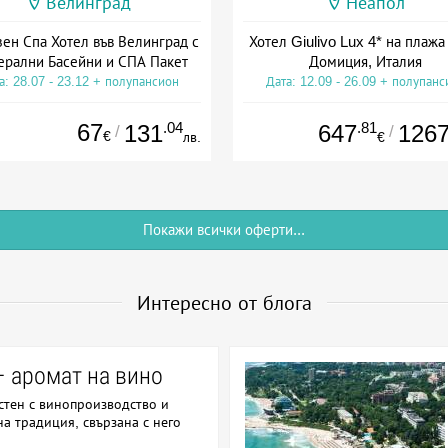
Велинград
Неапол
зен Спа Хотел във Велинград с
Хотел Giulivo Lux 4* на плажа
рални Басейни и СПА Пакет
Домиция, Италия
а: 28.07 - 23.12 + полупансион
Дата: 12.09 - 26.09 + полупанс
67
.04
.81
131
647
126
/
/
€
лв.
€
Покажи всички оферти...
Интересно от блога
– аромат на вино
стен с винопроизводство и
а традиция, свързана с него