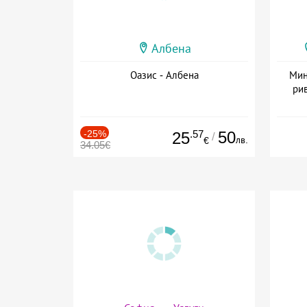
Албена
Оазис - Албена
Мин
рив
-25%
.57
50
25
/
лв.
€
34.05€