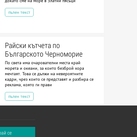
докато сме на море в Златни пясъци
пълен текст
Райски кътчета по
Българското Черноморие
По света има очарователни места край
морета и океани, за които безброй хора
мечтаят. Това се дължи на невероятните
кадри, чрез които се представят и разбира се
реклама, която ги прави
пълен текст