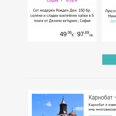
София
Услуги
Сет модерен Рожден Ден: 150 бр.
Луксо
солени и сладки коктейлни хапки в 5
Мине
плата от Деличи кетъринг, София
Дат
.95
.69
49
97
/
€
лв.
Карнобат 
Карнобат е изве
има многовековн