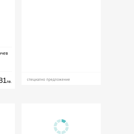
нчев
81
специално предложение
лв.