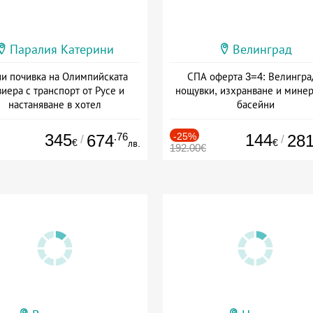
Паралия Катерини
Велинград
и почивка на Олимпийската
СПА оферта 3=4: Велингра
иера с транспорт от Русе и
нощувки, изхранване и мине
настаняване в хотел
басейни
Дата: 18.09 - 23.09 + закуска
Дата: 01.07 - 30.09 + полупанс
345
.76
-25%
144
674
28
/
/
€
€
лв.
192.00€