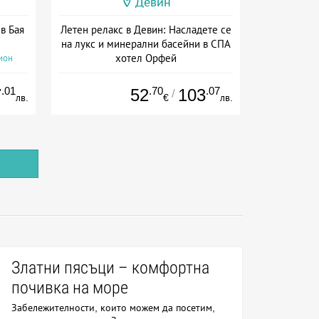
Девин
 в Бая
Летен релакс в Девин: Насладете се
на лукс и минерални басейни в СПА
хотел Орфей
ион
Дата: 06.08 - 06.09 + закуска
.01
.70
.07
7
52
103
/
лв.
€
лв.
Златни пясъци – комфортна
почивка на море
Забележителности, които можем да посетим,