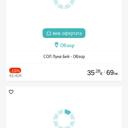
виж офертата
Обзор
СОЛ Луна Бей - Обзор
-15%
.28
69
35
/
лв.
€
41.42€