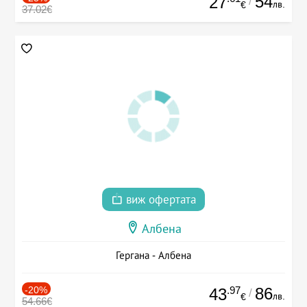
54
27
/
лв.
€
37.02€
виж офертата
Албена
Гергана - Албена
-20%
.97
86
43
/
лв.
€
54.66€