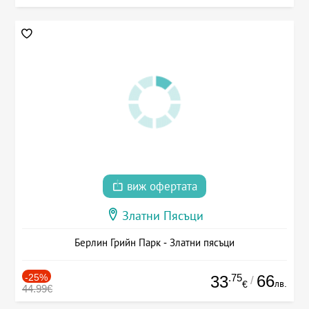
виж офертата
Златни Пясъци
Берлин Грийн Парк - Златни пясъци
-25%
.75
66
33
/
лв.
€
44.99€