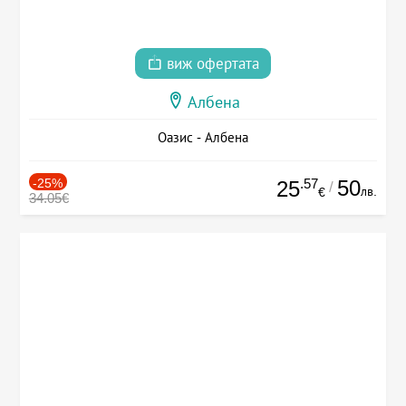
виж офертата
Албена
Оазис - Албена
-25%
.57
50
25
/
лв.
€
34.05€