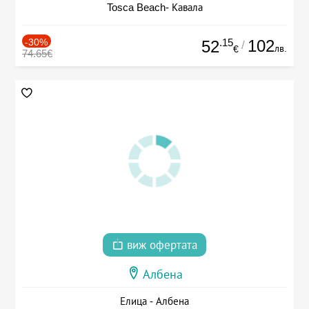
Tosca Beach- Кавала
-30%
.15
102
52
/
лв.
€
74.65€
виж офертата
Албена
Елица - Албена