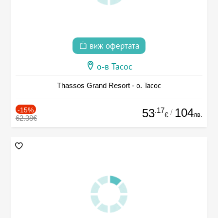
виж офертата
о-в Тасос
Thassos Grand Resort - о. Тасос
-15%
.17
104
53
/
лв.
€
62.38€