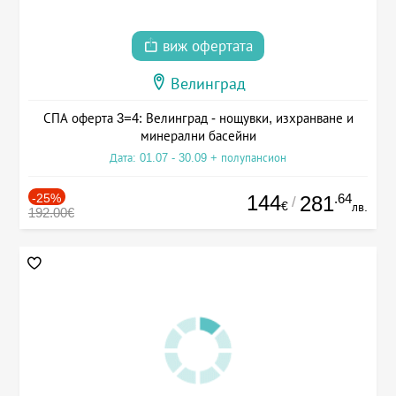
виж офертата
Велинград
СПА оферта 3=4: Велинград - нощувки, изхранване и
минерални басейни
Дата: 01.07 - 30.09 + полупансион
-25%
144
.64
281
/
€
лв.
192.00€