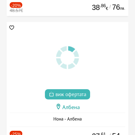
-20%
.86
76
38
/
лв.
€
48.57€
виж офертата
Албена
Нона - Албена
-25%
.61