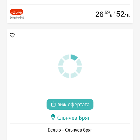
-25%
.59
52
26
/
лв.
€
35.54€
виж офертата
Слънчев Бряг
Белвю - Слънчев бряг