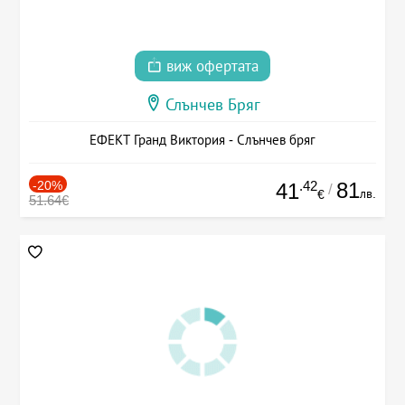
виж офертата
Слънчев Бряг
ЕФЕКТ Гранд Виктория - Слънчев бряг
-20%
.42
81
41
/
лв.
€
51.64€