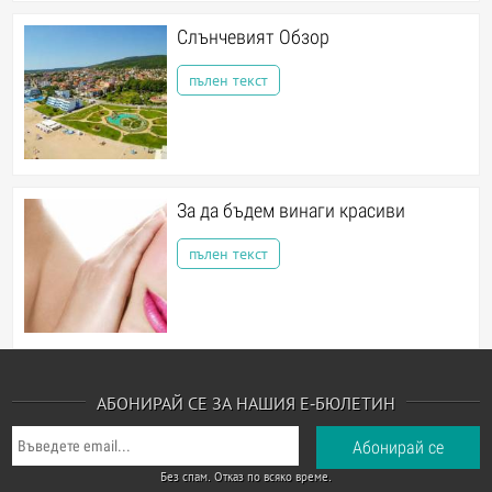
Слънчевият Обзор
пълен текст
За да бъдем винаги красиви
пълен текст
АБОНИРАЙ СЕ ЗА НАШИЯ Е-БЮЛЕТИН
Без спам. Отказ по всяко време.