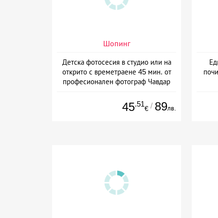
Шопинг
Детска фотосесия в студио или на
Ед
открито с времетраене 45 мин. от
почи
професионален фотограф Чавдар
Арсов, София
.51
89
45
/
лв.
€