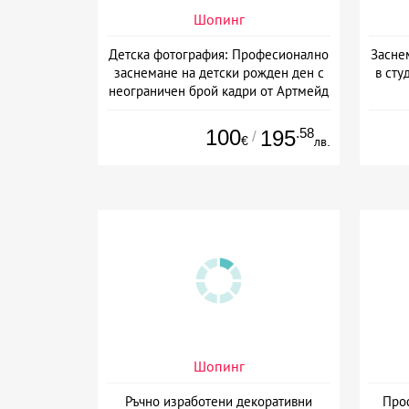
Шопинг
Детска фотография: Професионално
Засне
заснемане на детски рожден ден с
в сту
неограничен брой кадри от Артмейд
Студио, София
100
.58
195
/
€
лв.
Шопинг
Ръчно изработени декоративни
Про