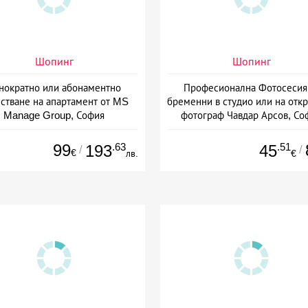
Шопинг
Шопинг
нократно или абонаментно
Професионална Фотосесия
стване на апартамент от MS
бременни в студио или на откр
Manage Group, София
фотограф Чавдар Арсов, Со
99
.63
.51
193
45
/
/
€
лв.
€