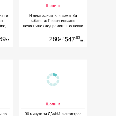
Шопинг
мат и
И нека офисът или домът Ви
от
заблести: Професионално
One,
почистване след ремонт + основно
почистване на баня, кухня и
прозорци, почистване на офиси или
69
280
.63
547
/
лв.
€
лв.
абонаментно почистване от MS
Manage Group, София
Шопинг
и по
30 минути за ДВАМА в антистрес