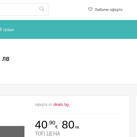
Любими оферти
В града
 лв
оферта от
deals.bg
40
80
/
.90
€
лв.
ТОП ЦЕНА