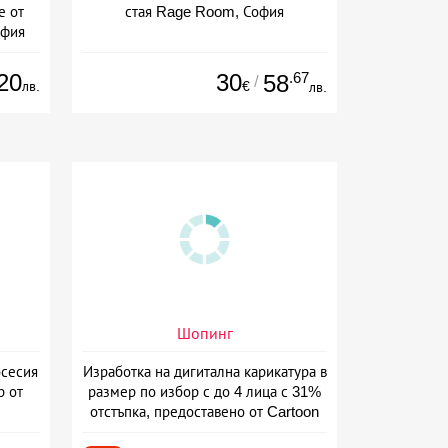
е от
стая Rage Room, София
офия
20
30
.67
58
/
лв.
€
лв.
Шопинг
сесия
Изработка на дигитална карикатура в
р от
размер по избор с до 4 лица с 31%
отстъпка, предоставено от Cartoon
Caricatures