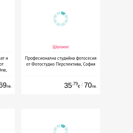
Шопинг
ат и
Професионална студийна фотосесия
от
от Фотостудио Перспектива, София
One,
69
.79
70
35
/
лв.
лв.
€