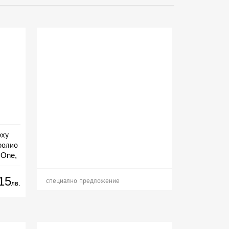
рху
фолио
 One,
15
специално предложение
лв.