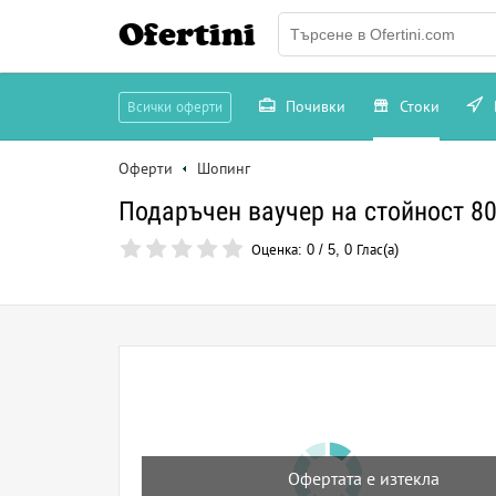
Ofertini
Почивки
Стоки
Всички оферти
Оферти
Шопинг
Подаръчен ваучер на стойност 80
Оценка:
0
/
5
,
0
Глас(а)
Офертата е изтекла