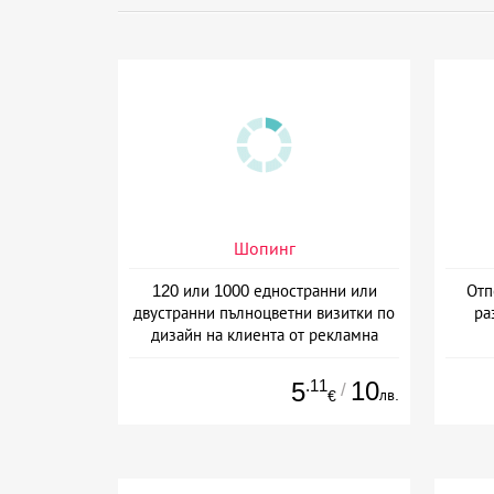
Шопинг
120 или 1000 едностранни или
Отп
двустранни пълноцветни визитки по
ра
дизайн на клиента от рекламна
агенция Number One, Варна
.11
10
5
/
лв.
€