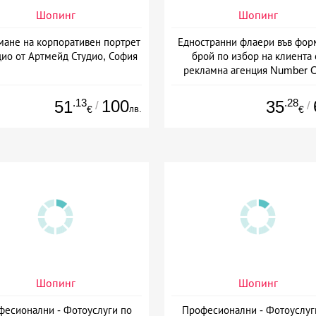
Шопинг
Шопинг
мане на корпоративен портрет
Едностранни флаери във фор
дио от Артмейд Студио, София
брой по избор на клиента 
рекламна агенция Number 
Варна
.13
100
.28
51
35
/
/
лв.
€
€
Шопинг
Шопинг
фесионални - Фотоуслуги по
Професионални - Фотоуслуг