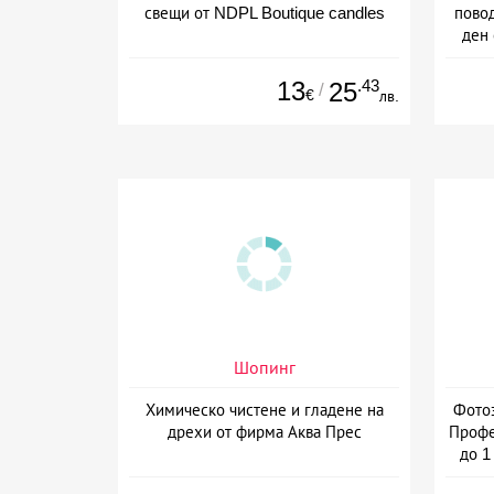
свещи от NDPL Boutique candles
пово
ден 
13
.43
25
/
€
лв.
Шопинг
Химическо чистене и гладене на
Фотоз
дрехи от фирма Аква Прес
Профе
до 1