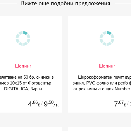
Вижте още подобни предложения
Шопинг
Шопинг
ечатване на 50 бр. снимки в
Широкоформатен печат въ
змер 10х15 от Фотоцентър
винил, PVC фолио или perfo 
DIGITALICA, Варна
от рекламна агенция Number
Варна
.86
.50
.67
4
9
7
/
/
€
лв.
€