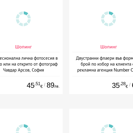
Шопинг
Шопинг
есионална лична фотосесия в
Двустранни флаери във форм
о или на открито от фотограф
брой по избор на клиента 
Чавдар Арсов, София
рекламна агенция Number 
Варна
.51
89
.28
45
35
/
/
лв.
€
€