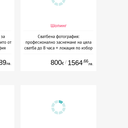
Шопинг
 за
Сватбена фотография:
ито от
професионално заснемане на цяла
фия
сватба до 8 часа + локация по избор
+ безплатна сватбена фотосесия от
Артмейд Студио
89
800
.66
1564
/
лв.
€
лв.