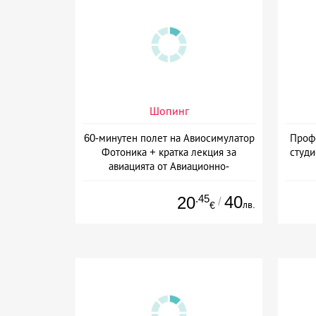
Шопинг
60-минутен полет на Авиосимулатор
Проф
Фотоника + кратка лекция за
студи
авиацията от Авиационно-
Космически форум, София
.45
40
20
/
лв.
€