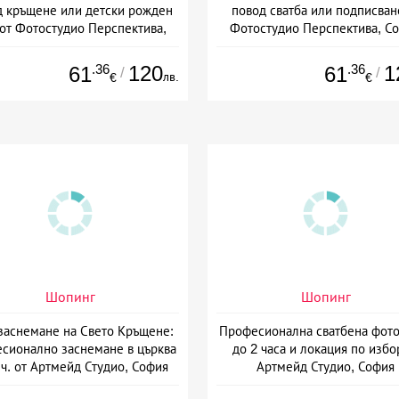
д кръщене или детски рожден
повод сватба или подписван
от Фотостудио Перспектива,
Фотостудио Перспектива, С
София
.36
120
.36
1
61
61
/
/
лв.
€
€
Шопинг
Шопинг
аснемане на Свето Кръщене:
Професионална сватбена фото
сионално заснемане в църква
до 2 часа и локация по избо
 ч. от Артмейд Студио, София
Артмейд Студио, София