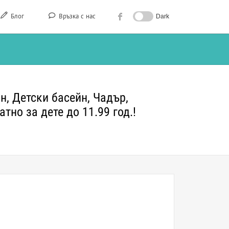
Блог
Връзка с нас
Dark
н, Детски басейн, Чадър,
тно за дете до 11.99 год.!