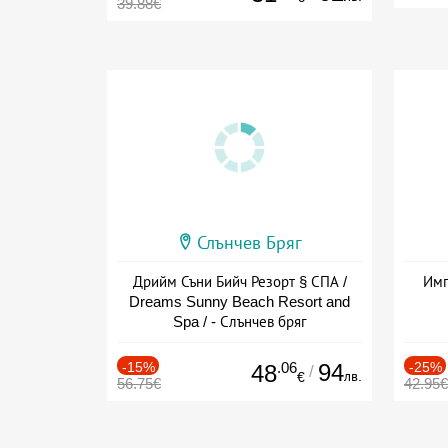
39.88€
Слънчев Бряг
Дрийм Съни Бийч Резорт § СПА /
Имп
Dreams Sunny Beach Resort and
Spa / - Слънчев бряг
-15%
.06
94
-25%
48
/
лв.
€
56.75€
42.95€