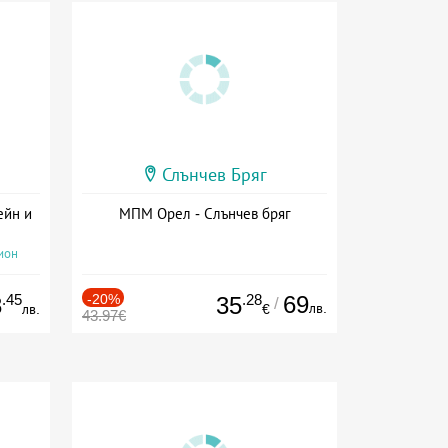
Слънчев Бряг
ейн и
МПМ Орел - Слънчев бряг
ион
.45
-20%
.28
69
8
35
/
лв.
лв.
€
43.97€