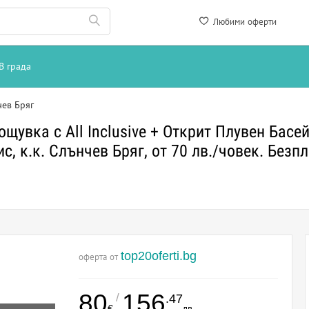
Любими оферти
В града
чев Бряг
щувка с All Inclusive + Открит Плувен Басей
, к.к. Слънчев Бряг, от 70 лв./човек. Безпла
top20oferti.bg
оферта от
80
156
/
.47
€
лв.