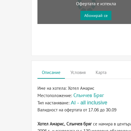
Офертата е изтекла
Абонирай се
Описание
Условия
Карта
Име на хотела:
Хотел Амарис
Слънчев Бряг
Местоположение:
AI - all inclusive
Тип настаняване:
Валидност на офертата
от 17.06 до 30.09
Хотел Амарис, Слънчев бряг
се намира в центъра
2006 г. и разполага със 130 модерно обзаведе