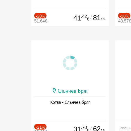
-20%
.42
81
-20%
41
/
лв.
€
51.64€
48.57€
Слънчев Бряг
Котва - Слънчев бряг
-21%
.70
62
31
/
специ
лв.
€