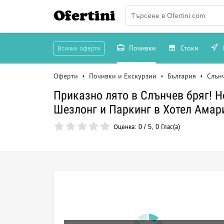
Ofertini
Почивки
Стоки
Всички оферти
Оферти
Почивки и Екскурзии
България
Слън
Приказно лято в Слънчев бряг! Но
Шезлонг и Паркинг в Хотел Амарис
Оценка:
0
/
5
,
0
Глас(а)