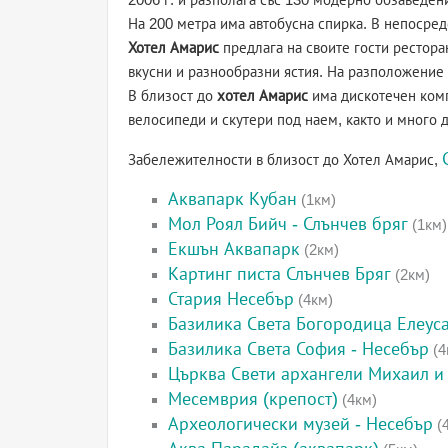
На 200 метра има автобусна спирка. В непосред
Хотел Амарис
предлага на своите гости ресторан
вкусни и разнообразни ястия. На разположение е
В близост до
хотел Амарис
има дискотечен комп
велосипеди и скутери под наем, както и много 
Забележителности в близост до Хотел Амарис,
Аквапарк Кубан
(1км)
Мол Роял Бийч - Слънчев бряг
(1км)
Екшън Аквапарк
(2км)
Картинг писта Слънчев Бряг
(2км)
Стария Несебър
(4км)
Базилика Света Богородица Елеус
Базилика Света София - Несебър
(4
Църква Свети архангели Михаил и 
Месемврия (крепост)
(4км)
Археологически музей - Несебър
(