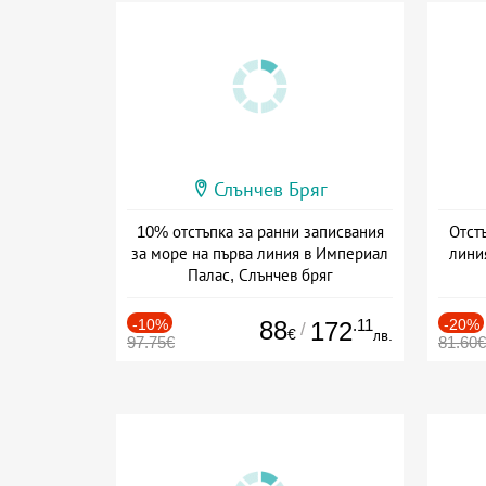
Слънчев Бряг
10% отстъпка за ранни записвания
Отст
за море на първа линия в Империал
линия
Палас, Слънчев бряг
Дата: 22.05 - 22.09 + all inclusive
Дат
-10%
88
.11
-20%
172
/
€
лв.
97.75€
81.60€