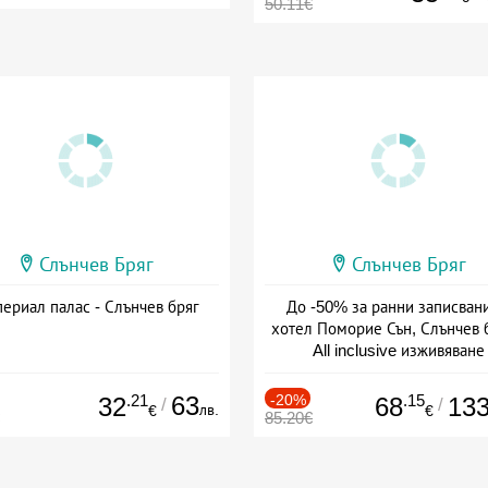
50.11€
Слънчев Бряг
Слънчев Бряг
ериал палас - Слънчев бряг
До -50% за ранни записвани
хотел Поморие Сън, Слънчев б
All inclusive изживяване
Дата: 22.05 - 26.09 + all inclus
.21
63
-20%
.15
32
68
13
/
/
лв.
€
€
85.20€