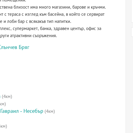
ствена близост има много магазини, барове и кръчми.
т с тераса с изглед към басейна, в който се сервират
 и лоби бар с всякакъв тип напитки.
лекс, супермаркет, банка, здравен център, офис за
други атрактивни съоръжения.
Слънчев Бряг
а
(4км)
км)
Гавраил - Несебър
(4км)
4км)