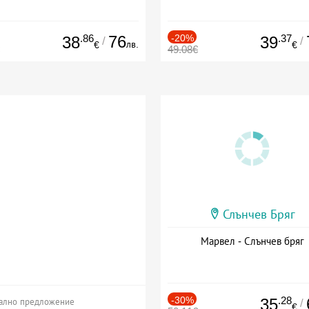
.86
76
-20%
.37
38
39
/
/
лв.
€
€
49.08€
Слънчев Бряг
Марвел - Слънчев бряг
-30%
.28
35
/
ално предложение
€