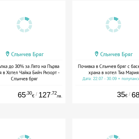
Слънчев Бряг
Слънчев Бряг
ъпка до 30% за Лято на Първа
Почивка в Слънчев бряг с бас
 в Хотел Чайка Бийч Ризорт -
храна в хотел Тиа Мария
Слънчев бряг
Дата: 22.07 - 30.09 + полупанс
а: 01.08 - 18.08 + all inclusive
.30
.72
35
65
127
6
/
/
€
€
лв.