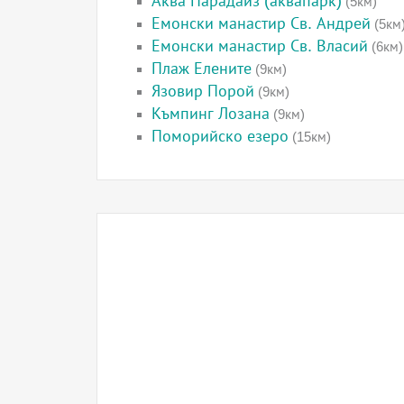
Аква Парадайз (аквапарк)
(5км)
Емонски манастир Св. Андрей
(5км
Емонски манастир Св. Власий
(6км)
Плаж Елените
(9км)
Язовир Порой
(9км)
Къмпинг Лозана
(9км)
Поморийско езеро
(15км)