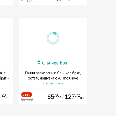
53.17€
Слънчев Бряг
я в
Ранни записвания: Слънчев бряг,
ряг -
хотел, нощувка с All Inclusive
+ all inclusive
ive
.29
-30%
.30
.72
3
65
127
/
лв.
€
лв.
92.70€