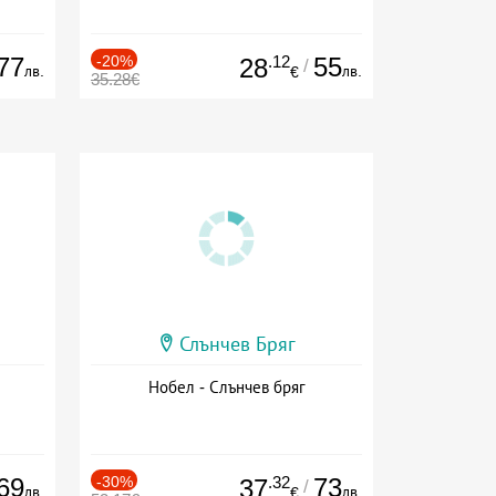
77
-20%
.12
55
28
/
лв.
лв.
€
35.28€
Слънчев Бряг
Нобел - Слънчев бряг
69
-30%
.32
73
37
/
лв.
лв.
€