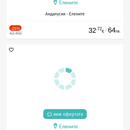
Елените
Андалусия - Елените
-25%
.72
64
32
/
лв.
€
43.46€
виж офертата
Елените