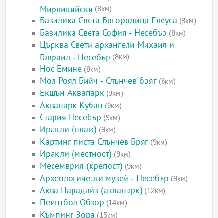
Мирликийски
(8км)
Базилика Света Богородица Елеуса
(8км)
Базилика Света София - Несебър
(8км)
Църква Свети архангели Михаил и
Гавраил - Несебър
(8км)
Нос Емине
(8км)
Мол Роял Бийч - Слънчев бряг
(8км)
Екшън Аквапарк
(9км)
Аквапарк Кубан
(9км)
Стария Несебър
(9км)
Иракли (плаж)
(9км)
Картинг писта Слънчев Бряг
(9км)
Иракли (местност)
(9км)
Месемврия (крепост)
(9км)
Археологически музей - Несебър
(9км)
Аква Парадайз (аквапарк)
(12км)
Пейнтбол Обзор
(14км)
Къмпинг Зора
(15км)