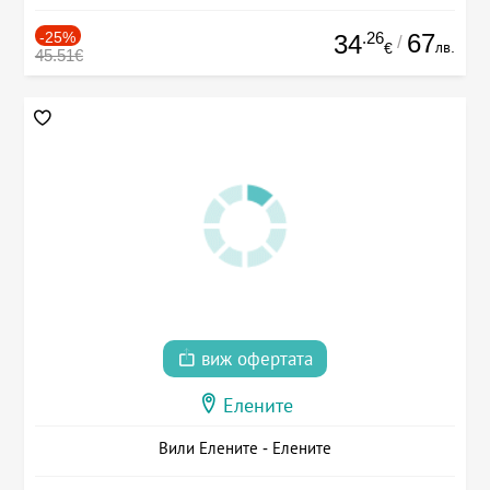
-25%
.26
67
34
/
лв.
€
45.51€
виж офертата
Елените
Вили Елените - Елените