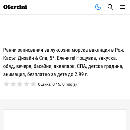
Почивки
Стоки
В града
Всички оферти
Ofertini
Ранни записвания за луксозна морска ваканция в Роял
Касъл Дизайн & Спа, 5*, Елените! Нощувка, закуска,
обяд, вечеря, басейни, аквапарк, СПА, детска градина,
анимация, безплатно за дете до 2.99 г.
Оценка:
0
/
5
,
0
Глас(а)