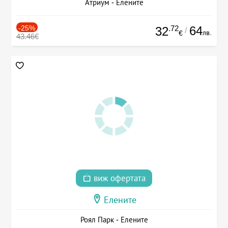
Атриум - Елените
-25%
.72
64
32
/
лв.
€
43.46€
виж офертата
Елените
Роял Парк - Елените