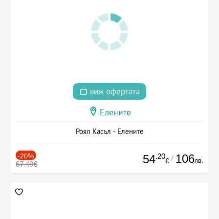
виж офертата
Елените
Роял Касъл - Елените
-20%
.20
106
54
/
лв.
€
67.49€