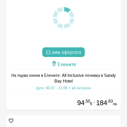
виж офертата
Елените
На първа линия в Елените: All Inclusive почивка в Sandy
Bay Hotel
Дата: 06.07 - 13.09 + all inclusive
.50
.83
94
184
/
€
лв.