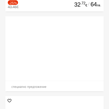
-25%
.72
64
32
/
лв.
€
43.46€
специално предложение