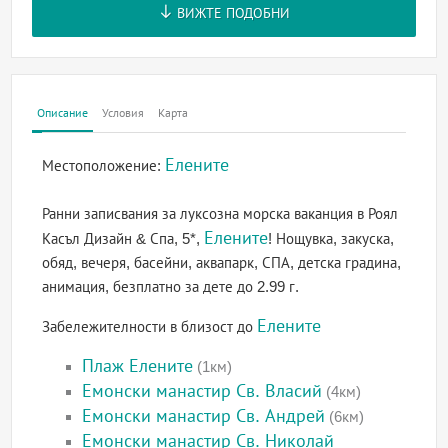
ВИЖТЕ ПОДОБНИ
Описание
Условия
Карта
Елените
Местоположение:
Ранни записвания за луксозна морска ваканция в Роял
Елените
Касъл Дизайн & Спа, 5*,
! Нощувка, закуска,
обяд, вечеря, басейни, аквапарк, СПА, детска градина,
анимация, безплатно за дете до 2.99 г.
Елените
Забележителности в близост до
Плаж Елените
(1км)
Емонски манастир Св. Власий
(4км)
Емонски манастир Св. Андрей
(6км)
Емонски манастир Св. Николай