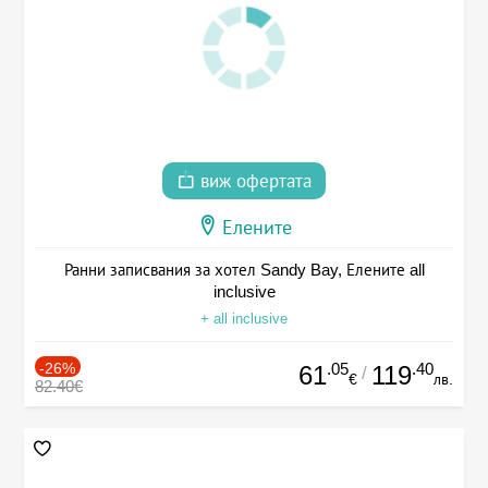
виж офертата
Елените
Ранни записвания за хотел Sandy Bay, Елените all
inclusive
+ all inclusive
-26%
.05
.40
61
119
/
€
лв.
82.40€