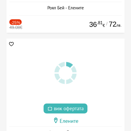
Роял Бей - Елените
-25%
.81
72
36
/
лв.
€
49.08€
виж офертата
Елените