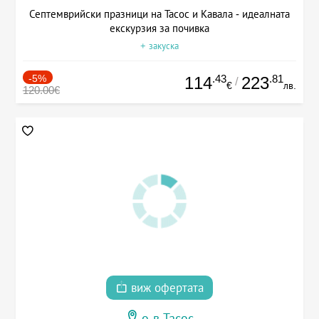
Септемврийски празници на Тасос и Кавала - идеалната
екскурзия за почивка
+ закуска
-5%
.43
.81
114
223
/
€
лв.
120.00€
виж офертата
о-в Тасос