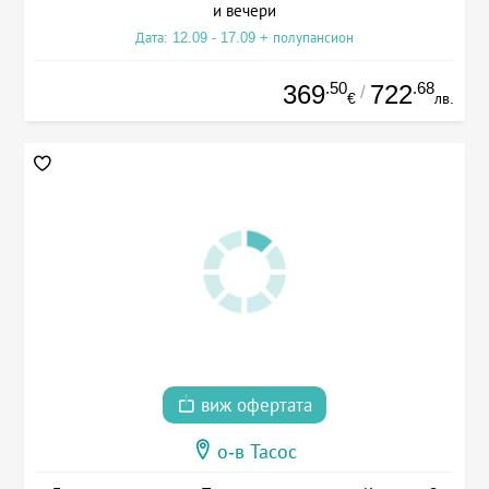
и вечери
Дата: 12.09 - 17.09 + полупансион
.50
.68
369
722
/
€
лв.
виж офертата
о-в Тасос