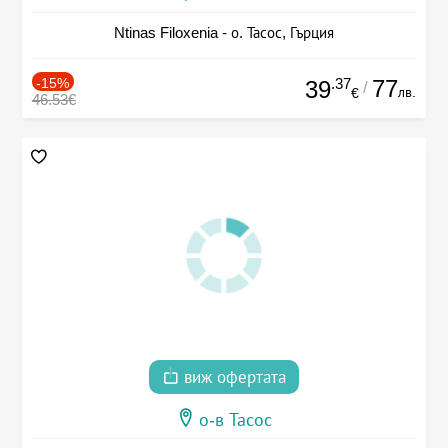
Ntinas Filoxenia - о. Тасос, Гърция
-15%
.37
77
39
/
лв.
€
46.53€
виж офертата
о-в Тасос