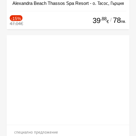
Alexandra Beach Thassos Spa Resort - о. Тасос, Гърция
-15%
.88
78
39
/
лв.
€
47.04€
специално предложение