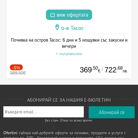
виж офертата
о-в Тасос
Почивка на остров Тасос: 6 дни и 5 нощувки със закуски и
вечери
+ полупансион
-5%
.50
.68
369
722
/
€
лв.
389.50€
АБОНИРАЙ СЕ ЗА НАШИЯ Е-БЮЛЕТИН
Без спам. Отказ по всяко време.
Ofertini
събира най-добрите оферти за почивки, продукти и услуги с