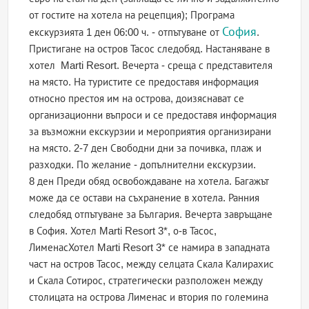
от гостите на хотела на рецепция); Програма
София
екскурзията 1 ден 06:00 ч. - отпътуване от
.
Пристигане на остров Тасос следобяд. Настаняване в
хотел Marti Resort. Вечерта - среща с представителя
на място. На туристите се предоставя информация
относно престоя им на острова, доизяснават се
организационни въпроси и се предоставя информация
за възможни екскурзии и мероприятия организирани
на място. 2-7 ден Свободни дни за почивка, плаж и
разходки. По желание - допълнителни екскурзии.
8 ден Преди обяд освобождаване на хотела. Багажът
може да се остави на съхранение в хотела. Ранния
следобяд отпътуване за България. Вечерта завръщане
в София. Хотел Marti Resort 3*, о-в Тасос,
ЛименасХотел Marti Resort 3* се намира в западната
част на остров Тасос, между селцата Скала Калирахис
и Скала Сотирос, стратегически разположен между
столицата на острова Лименас и втория по големина