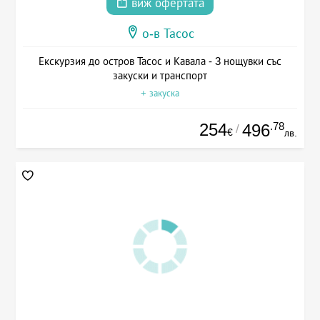
виж офертата
о-в Тасос
Екскурзия до остров Тасос и Кавала - 3 нощувки със
закуски и транспорт
+ закуска
254
.78
496
/
€
лв.