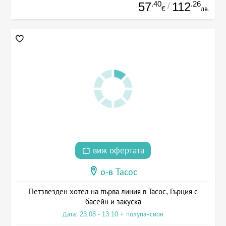
.40
.26
57
112
/
€
лв.
виж офертата
о-в Тасос
Петзвезден хотел на първа линия в Тасос, Гърция с
басейн и закуска
Дата: 23.08 - 13.10 + полупансион