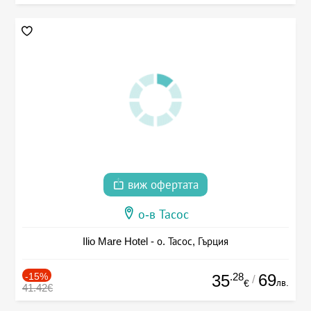
виж офертата
о-в Тасос
Ilio Mare Hotel - о. Тасос, Гърция
-15%
.28
69
35
/
лв.
€
41.42€