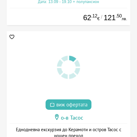
Дата: 13.09 - 19.10 + полупансион
.12
.50
62
121
/
€
лв.
виж офертата
о-в Тасос
Еднодневна екскурзия до Керамоти и остров Тасос с
нощен преход