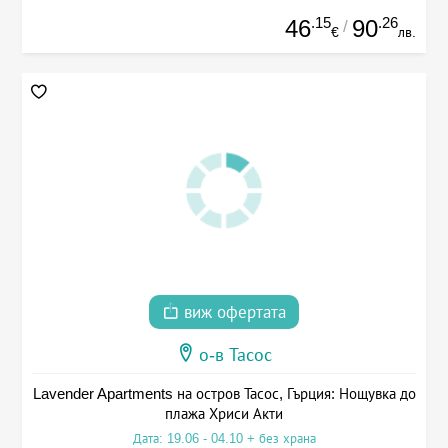
.15
.26
46
90
/
€
лв.
виж офертата
о-в Тасос
Lavender Apartments на остров Тасос, Гърция: Нощувка до
плажа Хриси Акти
Дата: 19.06 - 04.10 + без храна