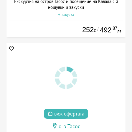
Екскурзия на остров Тасос и посещение на Кавала с 3
нощувки и закуски
+ закуска
252
.87
492
/
€
лв.
виж офертата
о-в Тасос