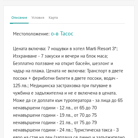
Описание
Условия
Карта
о-в Тасос
Местоположение:
Цената включва: 7 нощувки в хотел Marti Resort 3*;
Изхранване - 7 закуски и вечери на блок маса;
Безплатно ползване на открит басейн, шезлонг и
чадър на плажа. Цената не включва: Транспорт в двете
посоки + фериботни билети в двете посоки, водач -
125 лв.; Медицинска застраховка при пътуване в
чужбина е задължителна и не е включена в цената.
Може да се доплати към туроператора - за лица до 65
ненавършени години - 12 лв., от 65 до 70
ненавършени години - 19 лв., от 70 до 75
ненавършени години - 21 лв., от 75 до 79
ненавършени години - 24 лв.; Туристическа такса - 3
евро на стая на ден (заплаща се лично и задължително