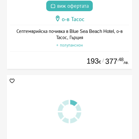
виж офертата
о-в Тасос
Септемврийска почивка в Blue Sea Beach Hotel, о-в
Тасос, Гърция
+ полупансион
193
.48
377
/
€
лв.