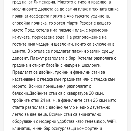
град на юг Лименария. Мястото е тихо и красиво, а
маслиновите дървета са до самия плаж и тяхната сянка
прави атмосферата приятна.Ако търсите уединена,
спокойна почивка, то хотел Марти Резорт е вашето
място.Пред хотела има пясъчен плаж с мраморни
камъчета, тюркоазена вода. На разположение на
гостите има чадъри и шезлонги, които са включени в
цената. В хотела се предлагат плажни хавлии срещу
депозит. Плажът разполага с бар. Хотелът разполага с
градина и открит басейн с чадъри и шезлонги.
Предлагат се двойни, тройни и фамилни стаи за
настаняване с гледка към градината или с гледка към
морето. Всички помещения разполагат с
балкони.Двойните стаи са с квадратура 20 кв.м,
тройните стаи 24 кв. м, а фамилните стаи 25 кв.м като
стаята разполага с двойно легло и едно двуетажно
легло за две деца. Всички стаи са внимателно
оборудвани с модерни удобства като телевизор, WiFi,
климатик, мини бар осигуряващи комфортен и