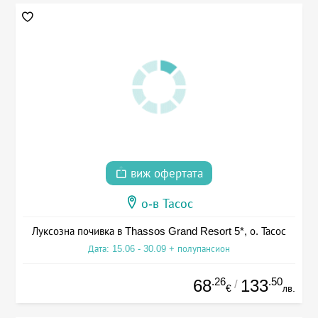
виж офертата
о-в Тасос
Луксозна почивка в Thassos Grand Resort 5*, о. Тасос
Дата: 15.06 - 30.09 + полупансион
.26
.50
68
133
/
€
лв.