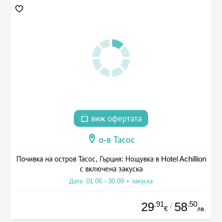
виж офертата
о-в Тасос
Почивка на остров Тасос, Гърция: Нощувка в Hotel Achillion
с включена закуска
Дата: 01.06 - 30.09 + закуска
.91
.50
29
58
/
€
лв.