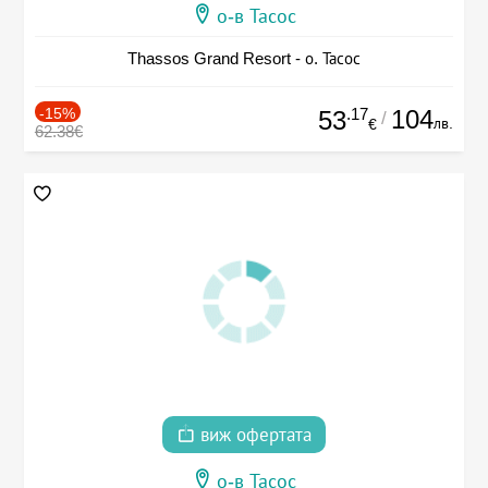
о-в Тасос
Thassos Grand Resort - о. Тасос
-15%
.17
104
53
/
лв.
€
62.38€
виж офертата
о-в Тасос