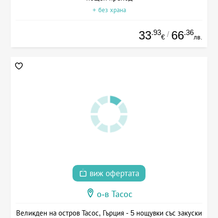
+ без храна
.93
.36
33
66
/
€
лв.
виж офертата
о-в Тасос
Великден на остров Тасос, Гърция - 5 нощувки със закуски