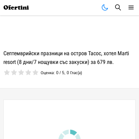
Почивки
Стоки
В града
Всички оферти
Ofertini
Септемврийски празници на остров Тасос, хотел Marti
resort (8 дни/7 нощувки със закуски) за 679 лв.
Оценка:
0
/
5
,
0
Глас(а)