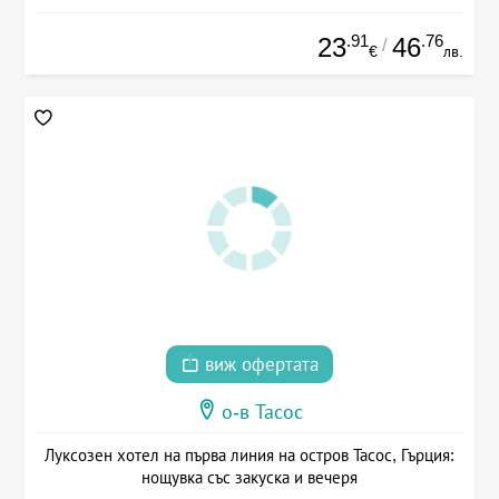
.91
.76
23
46
/
€
лв.
виж офертата
о-в Тасос
Луксозен хотел на първа линия на остров Тасос, Гърция:
нощувка със закуска и вечеря