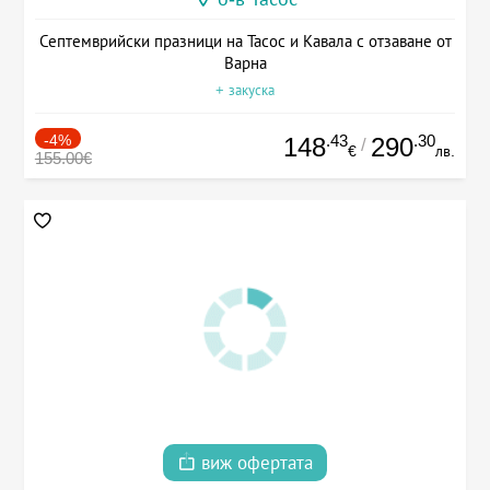
Септемврийски празници на Тасос и Кавала с отзаване от
Варна
+ закуска
-4%
.43
.30
148
290
/
€
лв.
155.00€
виж офертата