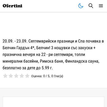
Почивки
Стоки
В града
Всички оферти
Ofertini
20.09. - 23.09. Септемврийски празници и Спа почивка в
Белчин Гардън 4*, Белчин! 3 нощувки със закуски +
празнична вечеря на 22 - ри септември, топли
минерални басейни, Римска баня, Финландска сауна,
безплатно за дете до 5.99 г.
Оценка:
0
/
5
,
0
Глас(а)