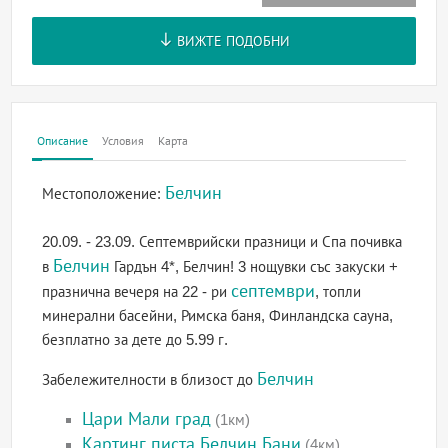
ВИЖТЕ ПОДОБНИ
Описание
Условия
Карта
Белчин
Местоположение:
20.09. - 23.09. Септемврийски празници и Спа почивка
Белчин
в
Гардън 4*, Белчин! 3 нощувки със закуски +
септември
празнична вечеря на 22 - ри
, топли
минерални басейни, Римска баня, Финландска сауна,
безплатно за дете до 5.99 г.
Белчин
Забележителности в близост до
Цари Мали град
(1км)
Картинг писта Белчин Бани
(4км)