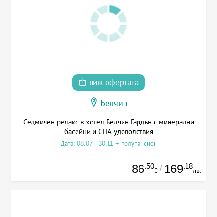
виж офертата
Белчин
Седмичен релакс в хотел Белчин Гардън с минерални
басейни и СПА удоволствия
Дата: 08.07 - 30.11 + полупансион
.50
.18
86
169
/
€
лв.