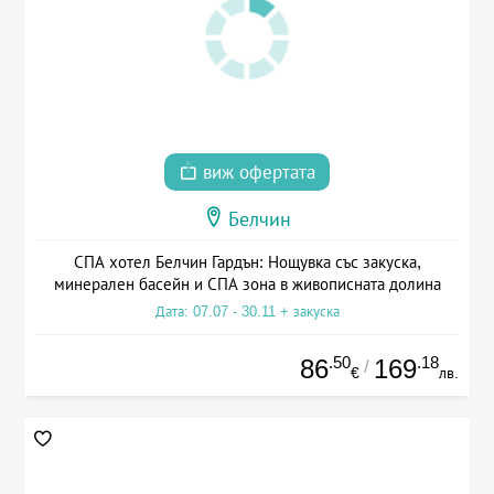
виж офертата
Белчин
СПА хотел Белчин Гардън: Нощувка със закуска,
минерален басейн и СПА зона в живописната долина
Дата: 07.07 - 30.11 + закуска
.50
.18
86
169
/
€
лв.