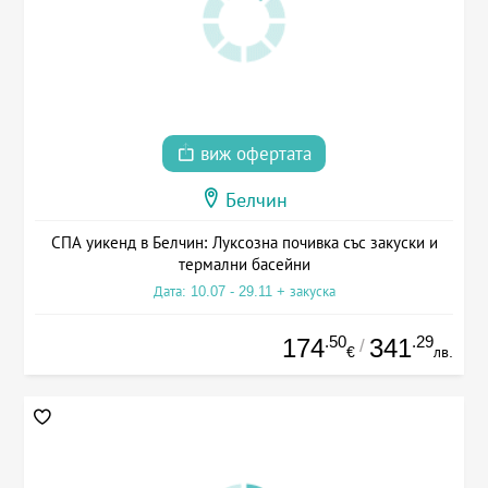
виж офертата
Белчин
СПА уикенд в Белчин: Луксозна почивка със закуски и
термални басейни
Дата: 10.07 - 29.11 + закуска
.50
.29
174
341
/
€
лв.