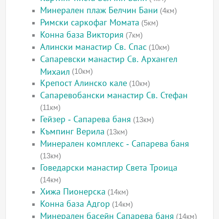
Минерален плаж Белчин Бани
(4км)
Римски саркофаг Момата
(5км)
Конна база Виктория
(7км)
Алински манастир Св. Спас
(10км)
Сапаревски манастир Св. Архангел
Михаил
(10км)
Крепост Алинско кале
(10км)
Сапаревобански манастир Св. Стефан
(11км)
Гейзер - Сапарева баня
(13км)
Къмпинг Верила
(13км)
Минерален комплекс - Сапарева баня
(13км)
Говедарски манастир Света Троица
(14км)
Хижа Пионерска
(14км)
Конна база Адгор
(14км)
Минерален басейн Сапарева баня
(14км)