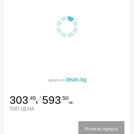
deals.bg
оферта от
303
593
/
.45
.50
€
лв.
ТОП ЦЕНА
Изтекла оферта